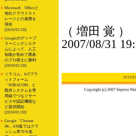
■
Microsoft、Officeと
他社クラウドスト
レージとの連携を
強化
（ 増田 覚 ）
[2016/01/28]
■
Googleのディープ
2007/08/31 19
ラーニングシステ
ムによって、人工
知能が初めて囲碁
のプロ棋士に勝利
[2016/01/28]
■
ソラコム、IoTプラ
INTE
ットフォーム
「SORACOM」と
Copyright (c) 2007 Impress Wat
既存システムを専
用線でつなぐサー
ビスや認証機能な
ど提供開始
[2016/01/28]
■
Google「Chrome
48」iOS版ではクラ
ッシュ率70％低