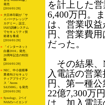
管理 Windows版」
を計上した営業
発売
[2016/01/29]
6,400万円。
■
大日本印刷が「サ
イバーナレッジア
は、営業収益が4
カデミー」設立、
IAIの訓練システム
円、営業費用は5
でセキュリティ技
術者を養成
[2016/01/29]
だった。
■
「インターネット
白書2016」発売、
20周年記念の特別
版
その結果、N
[2016/01/29]
入電話の営業損失
■
NEC、中小規模事
業者向けセキュリ
ティアプライアン
円、第一種公
ス「Aterm
SA3500G」を発売
22億7,300
[2016/01/29]
■
Synology、2ベイ
は、加入電話
NASのハイエンド