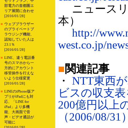
セットプラン、中
ニュースリリ
部電力の首都圏エ
リア展開に合わせ
[2016/01/28]
本）
■
ウェブブラウザー
http://www.n
のプライベートブ
ラウジング機能、
認知していた人は
west.co.jp/new
23.1％
[2016/01/28]
■
LINE、違う電話番
号のスマホから一
■
関連記事
方的にアカウント
移管操作を行えな
・
NTT東西
いよう仕様変更
[2016/01/28]
ビスの収支表
■
LINEのiPhone版ア
プリがiPadにも対
200億円以上
応、「LINE for
iPad」より多機
能、大画面で音
（2006/08/31
声・ビデオ通話が
可能に
[2016/01/28]