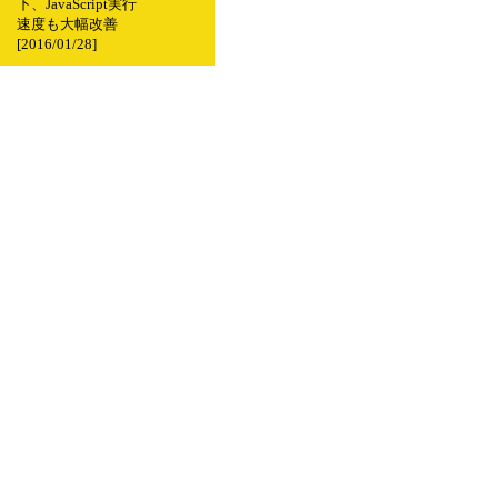
下、JavaScript実行
速度も大幅改善
[2016/01/28]