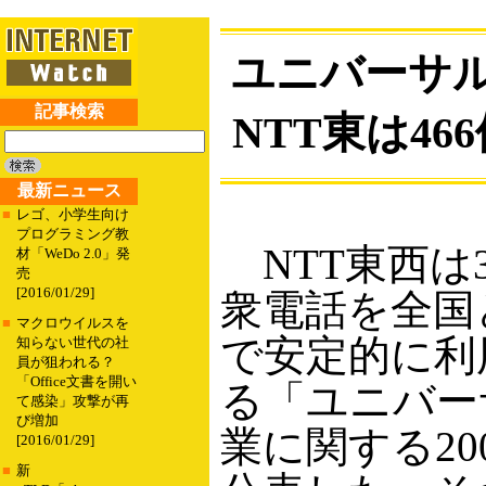
ユニバーサ
記事検索
NTT東は46
最新ニュース
■
レゴ、小学生向け
プログラミング教
NTT東西は
材「WeDo 2.0」発
売
[2016/01/29]
衆電話を全国
■
マクロウイルスを
で安定的に利
知らない世代の社
員が狙われる？
「Office文書を開い
る「ユニバー
て感染」攻撃が再
び増加
業に関する20
[2016/01/29]
■
新