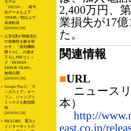
モデル
2,400万円
「DS216+」、暗号
化データも上下
100MB／秒以上で
業損失が17億
高速転送
[2016/01/29]
た。
■
公安9課が情報流出
の危険性を解き明
かす、「攻殻機動
関連情報
隊 S.A.C.」の描き
下ろしPDFコミッ
ク「HUMAN-
ERROR TRAPS」
無償公開
■
URL
[2016/01/29]
■
Google Playに「マ
ニュースリリ
ンガストア」オー
プン、ジャンプコ
本）
ミックスも配信開
始
http://www.n
[2016/01/28]
■
BIGLOBE、電力と
east.co.jp/rele
インターネットの