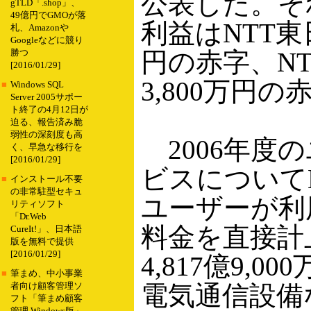
公表した。そ
gTLD「.shop」、
49億円でGMOが落
利益はNTT東日
札、Amazonや
Googleなどに競り
円の赤字、NT
勝つ
[2016/01/29]
3,800万円
■
Windows SQL
Server 2005サポー
ト終了の4月12日が
迫る、報告済み脆
弱性の深刻度も高
2006年度
く、早急な移行を
[2016/01/29]
ビスについて
■
インストール不要
の非常駐型セキュ
ユーザーが利
リティソフト
「Dr.Web
料金を直接計
CureIt!」、日本語
版を無料で提供
[2016/01/29]
4,817億9,
■
筆まめ、中小事業
電気通信設備
者向け顧客管理ソ
フト「筆まめ顧客