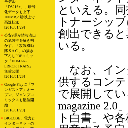
モデル
といえる。同
「DS216+」、暗号
化データも上下
100MB／秒以上で
トナーシップ
高速転送
[2016/01/29]
創出できると
■
公安9課が情報流出
の危険性を解き明
いる。
かす、「攻殻機動
隊 S.A.C.」の描き
下ろしPDFコミッ
ク「HUMAN-
なお、インタ
ERROR TRAPS」
無償公開
[2016/01/29]
供するコンテ
■
Google Playに「マ
で展開している「A
ンガストア」オー
プン、ジャンプコ
ミックスも配信開
magazine
始
[2016/01/28]
ト白書」や各
■
BIGLOBE、電力と
インターネットの