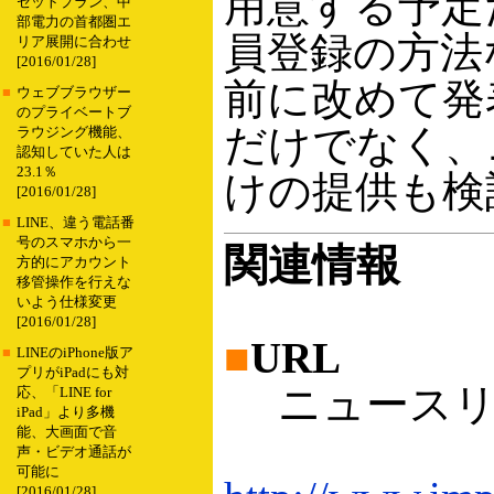
用意する予定
セットプラン、中
部電力の首都圏エ
員登録の方法
リア展開に合わせ
[2016/01/28]
前に改めて発
■
ウェブブラウザー
のプライベートブ
だけでなく、
ラウジング機能、
認知していた人は
23.1％
けの提供も検
[2016/01/28]
■
LINE、違う電話番
号のスマホから一
関連情報
方的にアカウント
移管操作を行えな
いよう仕様変更
[2016/01/28]
■
URL
■
LINEのiPhone版ア
プリがiPadにも対
ニュースリ
応、「LINE for
iPad」より多機
能、大画面で音
声・ビデオ通話が
可能に
[2016/01/28]