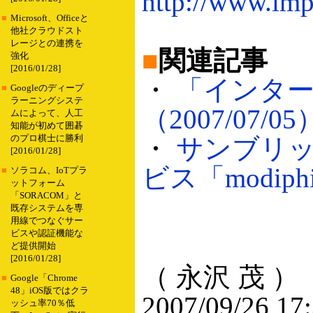
http://www.imp
■
Microsoft、Officeと
他社クラウドスト
レージとの連携を
■
関連記事
強化
[2016/01/28]
・
「インター
■
Googleのディープ
ラーニングシステ
（2007/07/05
ムによって、人工
知能が初めて囲碁
のプロ棋士に勝利
・
サンブリッ
[2016/01/28]
ビス「modiphi
■
ソラコム、IoTプラ
ットフォーム
「SORACOM」と
既存システムを専
用線でつなぐサー
ビスや認証機能な
ど提供開始
[2016/01/28]
（ 永沢 茂 ）
■
Google「Chrome
48」iOS版ではクラ
2007/09/26 17
ッシュ率70％低