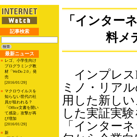
「インターネ
記事検索
料メ
最新ニュース
■
レゴ、小学生向け
プログラミング教
インプレスR
材「WeDo 2.0」発
売
[2016/01/29]
ミノ・リアルの
■
マクロウイルスを
用した新しい
知らない世代の社
員が狙われる？
「Office文書を開い
した実証実験
て感染」攻撃が再
び増加
「インターネッ
[2016/01/29]
■
新