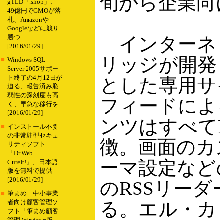
旬から企業向
gTLD「.shop」、
49億円でGMOが落
札、Amazonや
Googleなどに競り
インターネッ
勝つ
[2016/01/29]
リッジが開発・
■
Windows SQL
Server 2005サポー
ト終了の4月12日が
とした専用サイ
迫る、報告済み脆
弱性の深刻度も高
フィードによ
く、早急な移行を
[2016/01/29]
ンツはすべてR
■
インストール不要
の非常駐型セキュ
徴。画面のカ
リティソフト
「Dr.Web
ーマ設定など
CureIt!」、日本語
版を無料で提供
[2016/01/29]
のRSSリー
■
筆まめ、中小事業
る。エル・カ
者向け顧客管理ソ
フト「筆まめ顧客