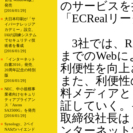
管理 Windows版」
のサービスを
発売
[2016/01/29]
「ECReal
■
大日本印刷が「サ
イバーナレッジア
カデミー」設立、
IAIの訓練システム
3社では、R
でセキュリティ技
術者を養成
[2016/01/29]
までのWeb
■
「インターネット
利便性を向上
白書2016」発売、
20周年記念の特別
版
また、利便性
[2016/01/29]
料メディアと
■
NEC、中小規模事
業者向けセキュリ
ティアプライアン
証していく。
ス「Aterm
SA3500G」を発売
取締役社長は
[2016/01/29]
■
Synology、2ベイ
ンターネット
NASのハイエンド