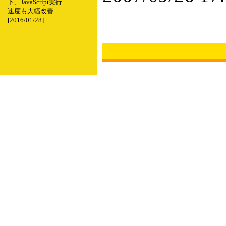
下、JavaScript実行
速度も大幅改善
[2016/01/28]