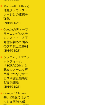
■
Microsoft、Officeと
他社クラウドスト
レージとの連携を
強化
[2016/01/28]
■
Googleのディープ
ラーニングシステ
ムによって、人工
知能が初めて囲碁
のプロ棋士に勝利
[2016/01/28]
■
ソラコム、IoTプラ
ットフォーム
「SORACOM」と
既存システムを専
用線でつなぐサー
ビスや認証機能な
ど提供開始
[2016/01/28]
■
Google「Chrome
48」iOS版ではクラ
ッシュ率70％低