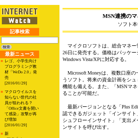
MSN連携のマネー
ソフト本
記事検索
マイクロソフトは、総合マネー管理ソフト「M
26日に発売する。価格はパッケージ版
最新ニュース
Windows Vista/XPに対応する。
■
レゴ、小学生向け
プログラミング教
材「WeDo 2.0」発
Microsoft Moneyは、複
売
うソフト。将来の資金計画をシュ
[2016/01/29]
機能も備える。また、「MSNマ
■
マクロウイルスを
ることが可能だ。
知らない世代の社
員が狙われる？
最新バージョンとなる「Plus Ed
「Office文書を開い
認できるガジェット「インサイト
て感染」攻撃が再
び増加
シュフローインサイト」「支出メ
[2016/01/29]
ンサイトを呼び出す。
■
新