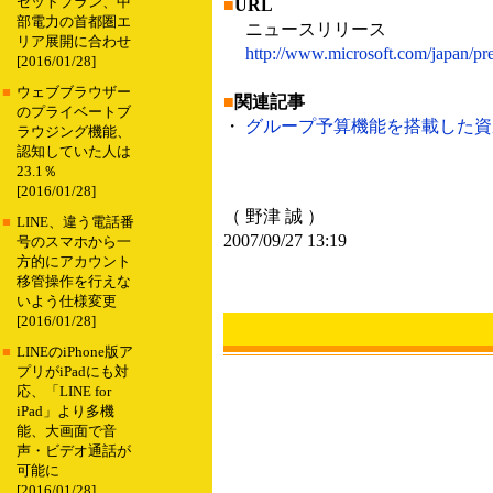
セットプラン、中
■
URL
部電力の首都圏エ
ニュースリリース
リア展開に合わせ
http://www.microsoft.com/japan/pr
[2016/01/28]
■
ウェブブラウザー
■
関連記事
のプライベートブ
・
グループ予算機能を搭載した資産管理ソフト
ラウジング機能、
認知していた人は
23.1％
[2016/01/28]
（ 野津 誠 ）
■
LINE、違う電話番
2007/09/27 13:19
号のスマホから一
方的にアカウント
移管操作を行えな
いよう仕様変更
[2016/01/28]
■
LINEのiPhone版ア
プリがiPadにも対
応、「LINE for
iPad」より多機
能、大画面で音
声・ビデオ通話が
可能に
[2016/01/28]