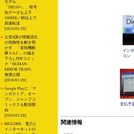
モデル
「DS216+」、暗号
化データも上下
100MB／秒以上で
高速転送
[2016/01/29]
■
公安9課が情報流出
の危険性を解き明
かす、「攻殻機動
イン
隊 S.A.C.」の描き
コン
下ろしPDFコミッ
ク「HUMAN-
ERROR TRAPS」
無償公開
[2016/01/29]
■
Google Playに「マ
ンガストア」オー
プン、ジャンプコ
支払予
ミックスも配信開
始
[2016/01/28]
関連情報
■
BIGLOBE、電力と
インターネットの