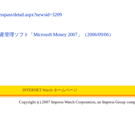
esspass/detail.aspx?newsid=3209
「Microsoft Money 2007」（2006/09/06）
INTERNET Watch ホームページ
Copyright (c) 2007 Impress Watch Corporation, an Impress Group compan