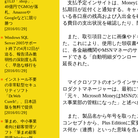
gTLD「.shop」、
支払予定インサイトは、Mone
49億円でGMOが落
払期日が近付くと通知する。キャッ
札、Amazonや
いる各口座の残高および入出金を
Googleなどに競り
る費目の支出状況を確認したり、
勝つ
[2016/01/29]
また、取引項目ごとに画像やド
■
Windows SQL
た。これにより、使用した領収書
Server 2005サポー
ト終了の4月12日が
に、各金融機関やMSNマネーの
迫る、報告済み脆
ードできる「自動明細ダウンロー
弱性の深刻度も高
延長された。
く、早急な移行を
[2016/01/29]
■
インストール不要
マイクロソフトのオンラインサービ
の非常駐型セキュ
ロダクトマネージャーは、最初に
リティソフト
「元々、Microsoft Mon
「Dr.Web
CureIt!」、日本語
ス事業部の管轄になった」と述べ
版を無料で提供
[2016/01/29]
また、製品名から年号を取ったこ
■
筆まめ、中小事業
コンセプトから、Plus Editio
者向け顧客管理ソ
ス何か（連携）といった意味を含
フト「筆まめ顧客