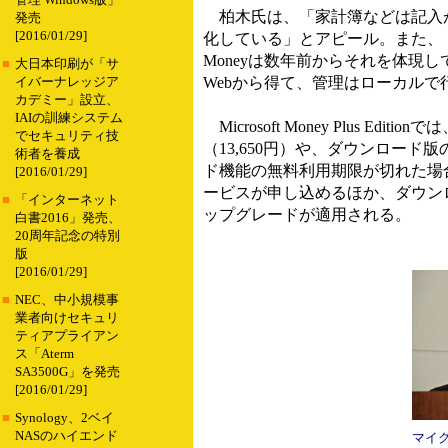
管理 Windows版」
柏木氏は、「家計簿などは記入が
発売
[2016/01/29]
化している」とアピール。また、
Moneyは数年前からそれを体現
■
大日本印刷が「サ
Webから得て、管理はローカル
イバーナレッジア
カデミー」設立、
IAIの訓練システム
Microsoft Money Plus
でセキュリティ技
（13,650円）や、ダウンロード
術者を養成
ド機能の無料利用期限が切れた場合
[2016/01/29]
ービスが申し込めるほか、ダウン
■
「インターネット
ップグレードが適用される。
白書2016」発売、
20周年記念の特別
版
[2016/01/29]
■
NEC、中小規模事
業者向けセキュリ
ティアプライアン
ス「Aterm
SA3500G」を発売
[2016/01/29]
■
Synology、2ベイ
NASのハイエンド
マイ