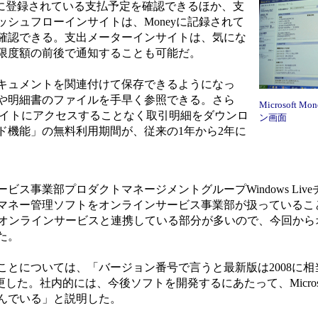
yに登録されている支払予定を確認できるほか、支
シュフローインサイトは、Moneyに記録されて
確認できる。支出メーターインサイトは、気にな
限度額の前後で通知することも可能だ。
キュメントを関連付けて保存できるようになっ
や明細書のファイルを手早く参照できる。さら
Microsoft Mon
サイトにアクセスすることなく取引明細をダウンロ
ン画面
ド機能」の無料利用期間が、従来の1年から2年に
ス事業部プロダクトマネージメントグループWindows Liv
マネー管理ソフトをオンラインサービス事業部が扱っているこ
eyはMSNのオンラインサービスと連携している部分が多いので、今回
た。
とについては、「バージョン番号で言うと最新版は2008に相
nに変更した。社内的には、今後ソフトを開発するにあたって、Microsof
んでいる」と説明した。