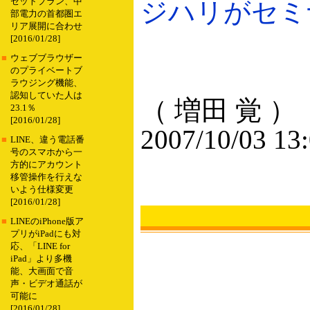
セットプラン、中
ジハリがセミナー
部電力の首都圏エ
リア展開に合わせ
[2016/01/28]
■
ウェブブラウザー
のプライベートブ
ラウジング機能、
認知していた人は
（ 増田 覚 ）
23.1％
[2016/01/28]
2007/10/03 13
■
LINE、違う電話番
号のスマホから一
方的にアカウント
移管操作を行えな
いよう仕様変更
[2016/01/28]
■
LINEのiPhone版ア
プリがiPadにも対
応、「LINE for
iPad」より多機
能、大画面で音
声・ビデオ通話が
可能に
[2016/01/28]