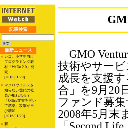
G
記事検索
最新ニュース
GMO Ventu
■
レゴ、小学生向け
プログラミング教
技術やサービ
材「WeDo 2.0」発
売
成長を支援す
[2016/01/29]
■
マクロウイルスを
合」を9月2
知らない世代の社
員が狙われる？
ファンド募集予
「Office文書を開い
て感染」攻撃が再
2008年5月
び増加
[2016/01/29]
「Second
■
新