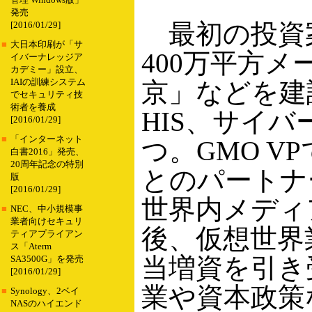
管理 Windows版」
発売
最初の投資案件
[2016/01/29]
■
大日本印刷が「サ
400万平方
イバーナレッジア
カデミー」設立、
IAIの訓練システム
京」などを建
でセキュリティ技
術者を養成
HIS、サイ
[2016/01/29]
■
「インターネット
つ。GMO 
白書2016」発売、
20周年記念の特別
とのパートナ
版
[2016/01/29]
世界内メディ
■
NEC、中小規模事
業者向けセキュリ
後、仮想世界
ティアプライアン
ス「Aterm
当増資を引き
SA3500G」を発売
[2016/01/29]
業や資本政策
■
Synology、2ベイ
NASのハイエンド