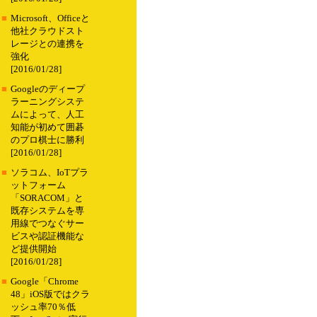
■
Microsoft、Officeと
他社クラウドスト
レージとの連携を
強化
[2016/01/28]
■
Googleのディープ
ラーニングシステ
ムによって、人工
知能が初めて囲碁
のプロ棋士に勝利
[2016/01/28]
■
ソラコム、IoTプラ
ットフォーム
「SORACOM」と
既存システムを専
用線でつなぐサー
ビスや認証機能な
ど提供開始
[2016/01/28]
■
Google「Chrome
48」iOS版ではクラ
ッシュ率70％低