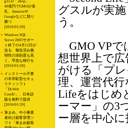
gTLD「.shop」、
グスルが実施
49億円でGMOが落
札、Amazonや
Googleなどに競り
う。
勝つ
[2016/01/29]
■
Windows SQL
Server 2005サポー
GMO VP
ト終了の4月12日が
迫る、報告済み脆
想世界上で広
弱性の深刻度も高
く、早急な移行を
[2016/01/29]
がける「プレ
■
インストール不要
理、運営代行
の非常駐型セキュ
リティソフト
「Dr.Web
Lifeをは
CureIt!」、日本語
版を無料で提供
ーマー」の3
[2016/01/29]
■
筆まめ、中小事業
ー層を中心に
者向け顧客管理ソ
フト「筆まめ顧客