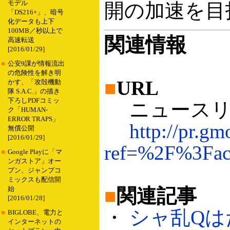
モデル
開の加速を目
「DS216+」、暗号
化データも上下
100MB／秒以上で
関連情報
高速転送
[2016/01/29]
■
公安9課が情報流出
の危険性を解き明
■
URL
かす、「攻殻機動
隊 S.A.C.」の描き
下ろしPDFコミッ
ニュースリ
ク「HUMAN-
ERROR TRAPS」
http://pr.g
無償公開
[2016/01/29]
ref=%2F%3Fa
■
Google Playに「マ
ンガストア」オー
プン、ジャンプコ
ミックスも配信開
■
関連記事
始
[2016/01/28]
・
シャ乱Qはた
■
BIGLOBE、電力と
インターネットの