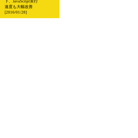
下、JavaScript実行
速度も大幅改善
[2016/01/28]