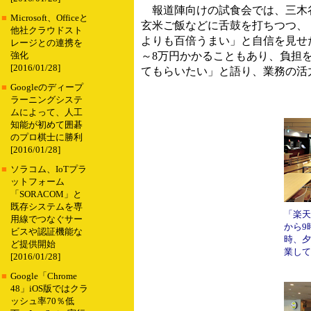
報道陣向けの試食会では、三木谷
■
Microsoft、Officeと
玄米ご飯などに舌鼓を打ちつつ、「
他社クラウドスト
よりも百倍うまい」と自信を見せ
レージとの連携を
～8万円かかることもあり、負担
強化
[2016/01/28]
てもらいたい」と語り、業務の活
■
Googleのディープ
ラーニングシステ
ムによって、人工
知能が初めて囲碁
のプロ棋士に勝利
[2016/01/28]
■
ソラコム、IoTプラ
ットフォーム
「SORACOM」と
既存システムを専
「楽天
用線でつなぐサー
から9
ビスや認証機能な
時、夕
ど提供開始
業して
[2016/01/28]
■
Google「Chrome
48」iOS版ではクラ
ッシュ率70％低