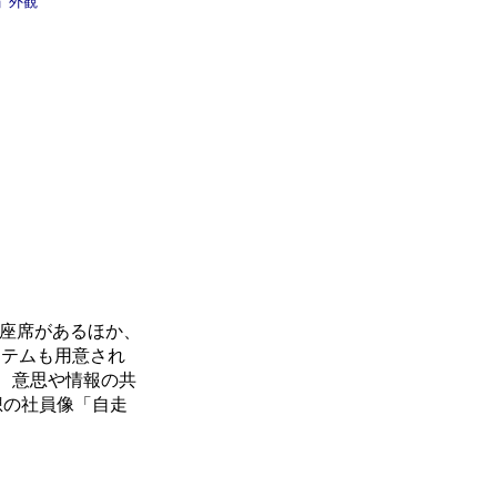
」外観
の座席があるほか、
ステムも用意され
、意思や情報の共
想の社員像「自走