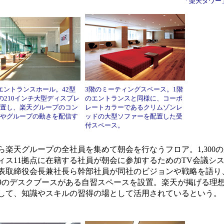
「楽天タワー
エントランスホール。42型
3階のミーティングスペース。1階
面の210インチ大型ディスプレ
のエントランスと同様に、コーポ
置し、楽天グループのコン
レートカラーであるクリムゾンレ
やグループの動きを配信す
ッドの大型ソファーを配置した受
付スペース。
楽天グループの全社員を集めて朝会を行なうフロア。1,300
ィス11拠点に在籍する社員が朝会に参加するためのTV会議シ
表取締役会長兼社長ら幹部社員が同社のビジョンや戦略を語り
29のデスクブースがある自習スペースを設置。楽天が掲げる理
して、知識やスキルの習得の場として活用されているという。