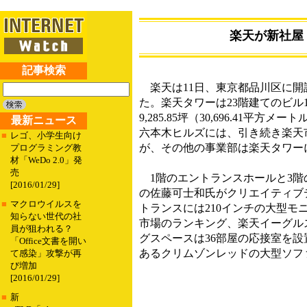
楽天が新社屋
記事検索
楽天は11日、東京都品川区に開
た。楽天タワーは23階建てのビ
9,285.85坪（30,696.41平
最新ニュース
六本木ヒルズには、引き続き楽天
■
レゴ、小学生向け
が、その他の事業部は楽天タワー
プログラミング教
材「WeDo 2.0」発
売
1階のエントランスホールと3階
[2016/01/29]
の佐藤可士和氏がクリエイティブ
■
マクロウイルスを
トランスには210インチの大型
知らない世代の社
市場のランキング、楽天イーグル
員が狙われる？
グスペースは36部屋の応接室を
「Office文書を開い
あるクリムゾンレッドの大型ソフ
て感染」攻撃が再
び増加
[2016/01/29]
■
新