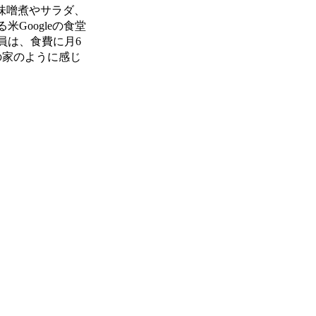
味噌煮やサラダ、
Googleの食堂
員は、食費に月6
の家のように感じ