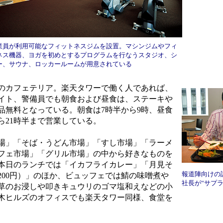
業員が利用可能なフィットネスジムを設置。マシンジムやフィ
ネス機器、ヨガを初めとするプログラムを行なうスタジオ、シ
ー、サウナ、ロッカールームが用意されている
のカフェテリア。楽天タワーで働く人であれば、
イト、警備員でも朝食および昼食は、ステーキや
品無料となっている。朝食は7時半から9時、昼食
から21時半まで営業している。
場」「そば・うどん市場」「すし市場」「ラーメ
フェ市場」「グリル市場」の中から好きなものを
本日のランチでは「イカフライカレー」「月見そ
報道陣向けの
200円）」のほか、ビュッフェでは鯖の味噌煮や
社長が“サプ
草のお浸しや叩きキュウリのゴマ塩和えなどの小
木ヒルズのオフィスでも楽天タワー同様、食堂を