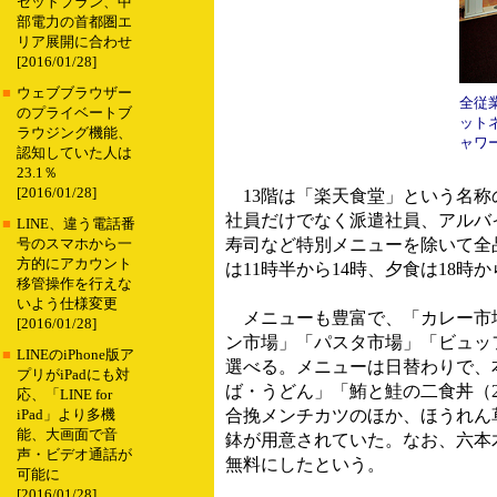
セットプラン、中
部電力の首都圏エ
リア展開に合わせ
[2016/01/28]
■
ウェブブラウザー
全従
のプライベートブ
ット
ラウジング機能、
ャワ
認知していた人は
23.1％
[2016/01/28]
13階は「楽天食堂」という名称
社員だけでなく派遣社員、アルバ
■
LINE、違う電話番
寿司など特別メニューを除いて全
号のスマホから一
方的にアカウント
は11時半から14時、夕食は18時
移管操作を行えな
いよう仕様変更
メニューも豊富で、「カレー市
[2016/01/28]
ン市場」「パスタ市場」「ビュッ
■
LINEのiPhone版ア
選べる。メニューは日替わりで、
プリがiPadにも対
ば・うどん」「鮪と鮭の二食丼（
応、「LINE for
合挽メンチカツのほか、ほうれん
iPad」より多機
能、大画面で音
鉢が用意されていた。なお、六本
声・ビデオ通話が
無料にしたという。
可能に
[2016/01/28]