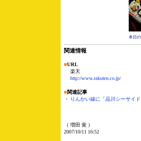
本日の
関連情報
■
URL
楽天
http://www.rakuten.co.jp/
■
関連記事
・
りんかい線に「品川シーサイド “楽
（ 増田 覚 ）
2007/10/11 16:52