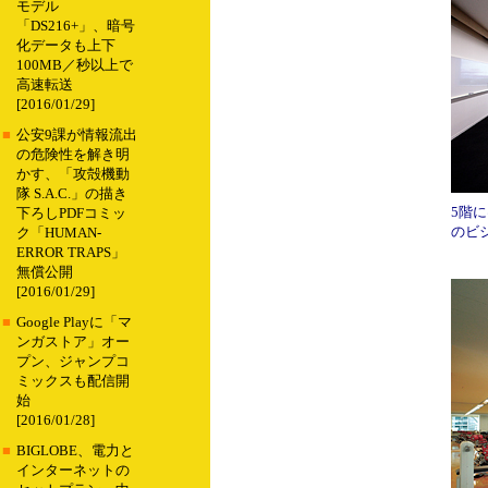
モデル
「DS216+」、暗号
化データも上下
100MB／秒以上で
高速転送
[2016/01/29]
■
公安9課が情報流出
の危険性を解き明
かす、「攻殻機動
隊 S.A.C.」の描き
5階
下ろしPDFコミッ
のビ
ク「HUMAN-
ERROR TRAPS」
無償公開
[2016/01/29]
■
Google Playに「マ
ンガストア」オー
プン、ジャンプコ
ミックスも配信開
始
[2016/01/28]
■
BIGLOBE、電力と
インターネットの