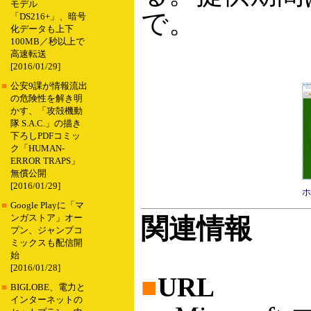
モデル
で。
「DS216+」、暗号
化データも上下
100MB／秒以上で
高速転送
[2016/01/29]
■
公安9課が情報流出
の危険性を解き明
かす、「攻殻機動
隊 S.A.C.」の描き
下ろしPDFコミッ
ク「HUMAN-
ERROR TRAPS」
無償公開
[2016/01/29]
ホ
■
Google Playに「マ
ンガストア」オー
関連情報
プン、ジャンプコ
ミックスも配信開
始
[2016/01/28]
■
URL
■
BIGLOBE、電力と
インターネットの