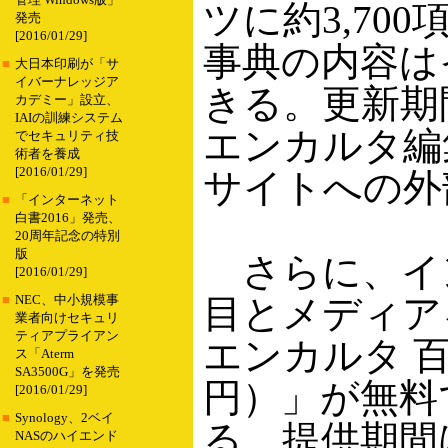
管理 Windows版」
ツに約3,70
発売
[2016/01/29]
事典の内容は
■
大日本印刷が「サ
イバーナレッジア
きる。更新期間
カデミー」設立、
IAIの訓練システム
エンカルタ編
でセキュリティ技
術者を養成
[2016/01/29]
サイトへの外部
■
「インターネット
白書2016」発売、
20周年記念の特別
版
さらに、イ
[2016/01/29]
目とメディア
■
NEC、中小規模事
業者向けセキュリ
ティアプライアン
エンカルタ 百
ス「Aterm
SA3500G」を発売
円）」が無料
[2016/01/29]
■
Synology、2ベイ
る。提供期間は
NASのハイエンド