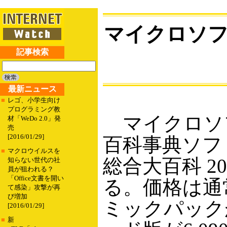
マイクロソフ
記事検索
最新ニュース
■
レゴ、小学生向け
プログラミング教
マイクロソ
材「WeDo 2.0」発
売
[2016/01/29]
百科事典ソフト「
■
マクロウイルスを
総合大百科 2
知らない世代の社
員が狙われる？
「Office文書を開い
る。価格は通常
て感染」攻撃が再
び増加
ミックパックが
[2016/01/29]
■
新