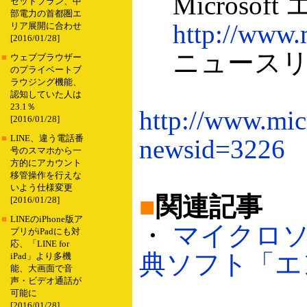
Microsof
セットプラン、中
部電力の首都圏エ
http://www.
リア展開に合わせ
[2016/01/28]
ニュースリ
■
ウェブブラウザー
のプライベートブ
ラウジング機能、
認知していた人は
23.1％
http://www.micr
[2016/01/28]
■
LINE、違う電話番
newsid=3226
号のスマホから一
方的にアカウント
移管操作を行えな
いよう仕様変更
■
関連記事
[2016/01/28]
■
LINEのiPhone版ア
・
マイクロソ
プリがiPadにも対
応、「LINE for
典ソフト「エンカ
iPad」より多機
能、大画面で音
声・ビデオ通話が
可能に
[2016/01/28]