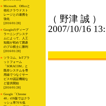
■
Microsoft、Officeと
他社クラウドスト
レージとの連携を
（ 野津 誠 ）
強化
[2016/01/28]
2007/10/16 13
■
Googleのディープ
ラーニングシステ
ムによって、人工
知能が初めて囲碁
のプロ棋士に勝利
[2016/01/28]
■
ソラコム、IoTプラ
ットフォーム
「SORACOM」と
既存システムを専
用線でつなぐサー
ビスや認証機能な
ど提供開始
[2016/01/28]
■
Google「Chrome
48」iOS版ではクラ
ッシュ率70％低