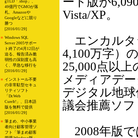
ード版が6,09
gTLD「.shop」、
49億円でGMOが落
Vista/XP。
札、Amazonや
Googleなどに競り
勝つ
[2016/01/29]
エンカルタシ
■
Windows SQL
Server 2005サポー
ト終了の4月12日が
4,100万字
迫る、報告済み脆
弱性の深刻度も高
25,000点
く、早急な移行を
[2016/01/29]
メディアデー
■
インストール不要
の非常駐型セキュ
デジタル地球
リティソフト
「Dr.Web
議会推薦ソフ
CureIt!」、日本語
版を無料で提供
[2016/01/29]
■
筆まめ、中小事業
2008年版で
者向け顧客管理ソ
フト「筆まめ顧客