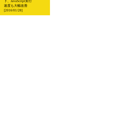
下、JavaScript実行
速度も大幅改善
[2016/01/28]