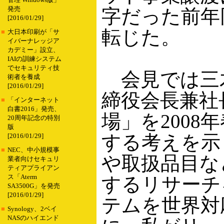
管理 Windows版」
発売
字だった前年
[2016/01/29]
転じた。
■
大日本印刷が「サ
イバーナレッジア
カデミー」設立、
IAIの訓練システム
でセキュリティ技
会見では三
術者を養成
[2016/01/29]
締役会長兼社
■
「インターネット
白書2016」発売、
場」を2008
20周年記念の特別
版
する考えを示
[2016/01/29]
■
NEC、中小規模事
や取扱品目な
業者向けセキュリ
ティアプライアン
ス「Aterm
するリサーチ
SA3500G」を発売
[2016/01/29]
テムを世界対
■
Synology、2ベイ
NASのハイエンド