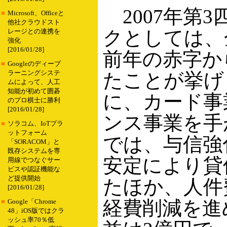
2007年第
■
Microsoft、Officeと
他社クラウドスト
クとしては、
レージとの連携を
強化
[2016/01/28]
前年の赤字か
■
Googleのディープ
ラーニングシステ
たことが挙げ
ムによって、人工
知能が初めて囲碁
に、カード事
のプロ棋士に勝利
[2016/01/28]
ンス事業を手
■
ソラコム、IoTプラ
ットフォーム
では、与信強
「SORACOM」と
既存システムを専
安定により貸
用線でつなぐサー
ビスや認証機能な
ど提供開始
たほか、人件
[2016/01/28]
経費削減を進
■
Google「Chrome
48」iOS版ではクラ
ッシュ率70％低