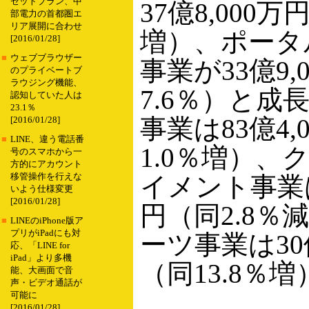
セットプラン、中
37億8,000万
部電力の首都圏エ
リア展開に合わせ
増）、ポータ
[2016/01/28]
■
ウェブブラウザー
事業が33億9,
のプライベートブ
ラウジング機能、
7.6％）と成
認知していた人は
23.1％
事業は83億4,
[2016/01/28]
■
LINE、違う電話番
1.0％増）、
号のスマホから一
方的にアカウント
移管操作を行えな
イメント事業は1
いよう仕様変更
[2016/01/28]
円（同2.8％
■
LINEのiPhone版ア
プリがiPadにも対
ーツ事業は30億
応、「LINE for
iPad」より多機
（同13.8％
能、大画面で音
声・ビデオ通話が
可能に
[2016/01/28]