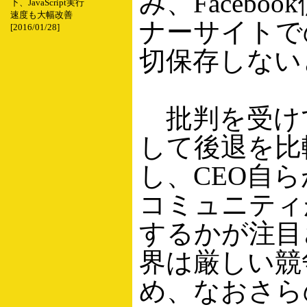
み、Faceboo
下、JavaScript実行
速度も大幅改善
ナーサイトで
[2016/01/28]
切保存しない
批判を受けてB
して後退を比
し、CEO自
コミュニティ
するかが注目
界は厳しい競
め、なおさら