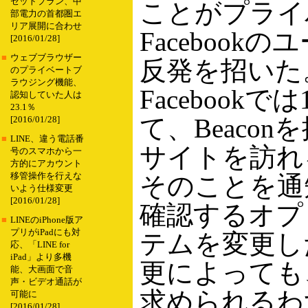
セットプラン、中
ことがプライ
部電力の首都圏エ
リア展開に合わせ
Facebook
[2016/01/28]
■
ウェブブラウザー
反発を招いた
のプライベートブ
ラウジング機能、
Facebookで
認知していた人は
23.1％
て、Beacon
[2016/01/28]
■
LINE、違う電話番
サイトを訪れ
号のスマホから一
方的にアカウント
移管操作を行えな
そのことを通
いよう仕様変更
[2016/01/28]
確認するオプ
■
LINEのiPhone版ア
プリがiPadにも対
テムを変更し
応、「LINE for
iPad」より多機
更によっても
能、大画面で音
声・ビデオ通話が
求められるわ
可能に
[2016/01/28]