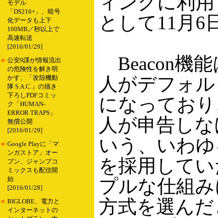
ィングに利用
モデル
「DS216+」、暗号
として11月
化データも上下
100MB／秒以上で
高速転送
[2016/01/29]
Beacon機
■
公安9課が情報流出
の危険性を解き明
人がデフォル
かす、「攻殻機動
隊 S.A.C.」の描き
下ろしPDFコミッ
になっており
ク「HUMAN-
ERROR TRAPS」
人が申告しな
無償公開
[2016/01/29]
いう、いわゆ
■
Google Playに「マ
ンガストア」オー
を採用してい
プン、ジャンプコ
ミックスも配信開
始
プルな仕組み
[2016/01/28]
方式を選んだ
■
BIGLOBE、電力と
インターネットの