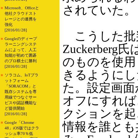
されていた。
■
Microsoft、Officeと
他社クラウドスト
レージとの連携を
強化
[2016/01/28]
こうした批
■
Googleのディープ
ラーニングシステ
Zuckerberg
ムによって、人工
知能が初めて囲碁
のものを使用
のプロ棋士に勝利
[2016/01/28]
きるようにし
■
ソラコム、IoTプラ
ットフォーム
た。設定画面か
「SORACOM」と
既存システムを専
オフにすれば
用線でつなぐサー
ビスや認証機能な
ど提供開始
クションを起
[2016/01/28]
情報を誰とも
■
Google「Chrome
48」iOS版ではクラ
ッシュ率70％低