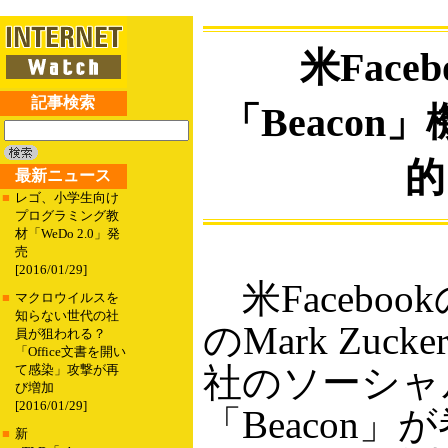
米Face
記事検索
「Beaco
的
最新ニュース
■
レゴ、小学生向け
プログラミング教
材「WeDo 2.0」発
売
[2016/01/29]
米Faceboo
■
マクロウイルスを
知らない世代の社
のMark Zuck
員が狙われる？
「Office文書を開い
社のソーシャ
て感染」攻撃が再
び増加
[2016/01/29]
「Beacon
■
新