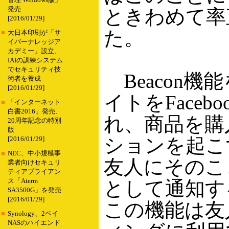
管理 Windows版」
発売
ときわめて率
[2016/01/29]
た。
■
大日本印刷が「サ
イバーナレッジア
カデミー」設立、
IAIの訓練システム
でセキュリティ技
Beacon機
術者を養成
[2016/01/29]
イトをFaceb
■
「インターネット
白書2016」発売、
れ、商品を購
20周年記念の特別
版
ションを起こすと
[2016/01/29]
■
NEC、中小規模事
友人にそのこ
業者向けセキュリ
ティアプライアン
ス「Aterm
として通知す
SA3500G」を発売
[2016/01/29]
この機能は友
■
Synology、2ベイ
NASのハイエンド