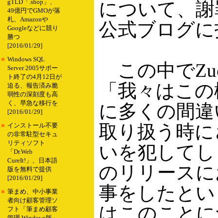
gTLD「.shop」、
について、謝
49億円でGMOが落
札、Amazonや
公式ブログに
Googleなどに競り
勝つ
[2016/01/29]
■
Windows SQL
この中でZuck
Server 2005サポー
ト終了の4月12日が
「我々はこの
迫る、報告済み脆
弱性の深刻度も高
く、早急な移行を
に多くの間違
[2016/01/29]
取り扱う時に
■
インストール不要
の非常駐型セキュ
リティソフト
いを犯してし
「Dr.Web
CureIt!」、日本語
のリリースに
版を無料で提供
[2016/01/29]
事をしたとい
■
筆まめ、中小事業
者向け顧客管理ソ
はこのことに
フト「筆まめ顧客