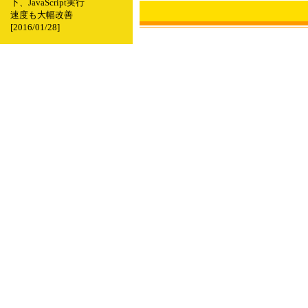
下、JavaScript実行
速度も大幅改善
[2016/01/28]