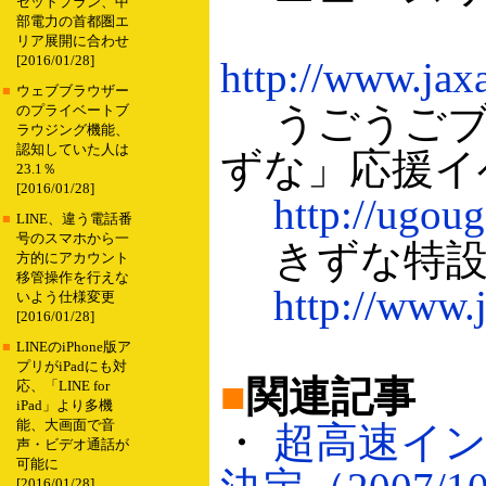
セットプラン、中
部電力の首都圏エ
リア展開に合わせ
[2016/01/28]
http://www.jax
■
ウェブブラウザー
うごうごブ
のプライベートブ
ラウジング機能、
認知していた人は
ずな」応援イ
23.1％
[2016/01/28]
http://ugou
■
LINE、違う電話番
号のスマホから一
きずな特設
方的にアカウント
移管操作を行えな
http://www.
いよう仕様変更
[2016/01/28]
■
LINEのiPhone版ア
プリがiPadにも対
■
関連記事
応、「LINE for
iPad」より多機
能、大画面で音
・
超高速イ
声・ビデオ通話が
可能に
[2016/01/28]