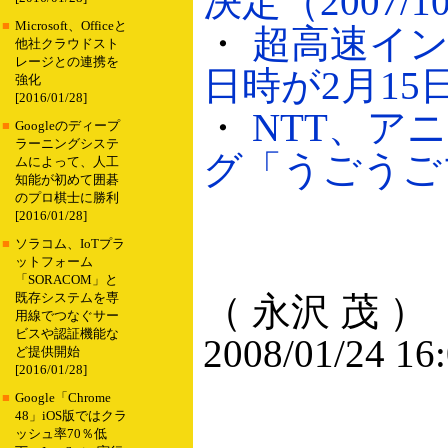
決定（2007/10
■
Microsoft、Officeと
・
超高速イ
他社クラウドスト
レージとの連携を
日時が2月15日
強化
[2016/01/28]
・
NTT、ア
■
Googleのディープ
ラーニングシステ
グ「うごうごブロ
ムによって、人工
知能が初めて囲碁
のプロ棋士に勝利
[2016/01/28]
■
ソラコム、IoTプラ
ットフォーム
「SORACOM」と
（ 永沢 茂 ）
既存システムを専
用線でつなぐサー
ビスや認証機能な
2008/01/24 16
ど提供開始
[2016/01/28]
■
Google「Chrome
48」iOS版ではクラ
ッシュ率70％低