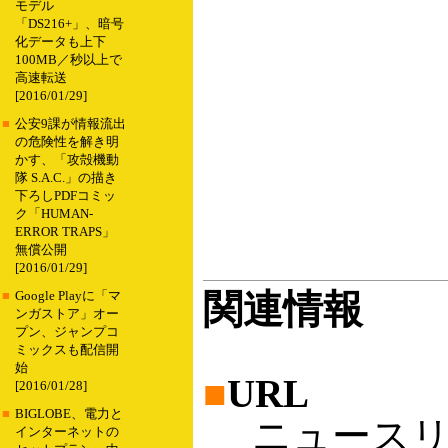
モデル
「DS216+」、暗号
化データも上下
100MB／秒以上で
高速転送
[2016/01/29]
■
公安9課が情報流出
の危険性を解き明
かす、「攻殻機動
隊 S.A.C.」の描き
下ろしPDFコミッ
ク「HUMAN-
ERROR TRAPS」
無償公開
[2016/01/29]
関連情報
■
Google Playに「マ
ンガストア」オー
プン、ジャンプコ
ミックスも配信開
始
■
URL
[2016/01/28]
■
BIGLOBE、電力と
ニュースリ
インターネットの