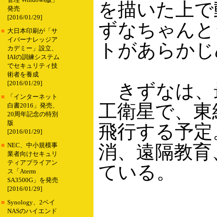
管理 Windows版」
を描いた上で
発売
[2016/01/29]
ずなちゃんと
■
大日本印刷が「サ
イバーナレッジア
トがあらかじ
カデミー」設立、
IAIの訓練システム
でセキュリティ技
術者を養成
[2016/01/29]
きずなは、最
■
「インターネット
工衛星で、東経
白書2016」発売、
20周年記念の特別
版
飛行する予定
[2016/01/29]
消、遠隔教育
■
NEC、中小規模事
業者向けセキュリ
ティアプライアン
ている。
ス「Aterm
SA3500G」を発売
[2016/01/29]
■
Synology、2ベイ
NASのハイエンド