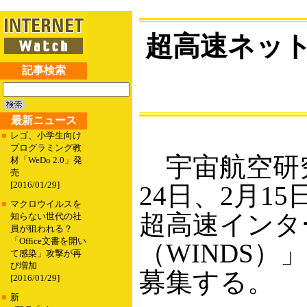
超高速ネッ
記事検索
最新ニュース
■
レゴ、小学生向け
プログラミング教
宇宙航空研究
材「WeDo 2.0」発
売
[2016/01/29]
24日、2月
■
マクロウイルスを
超高速インタ
知らない世代の社
員が狙われる？
「Office文書を開い
（WINDS
て感染」攻撃が再
び増加
募集する。
[2016/01/29]
■
新