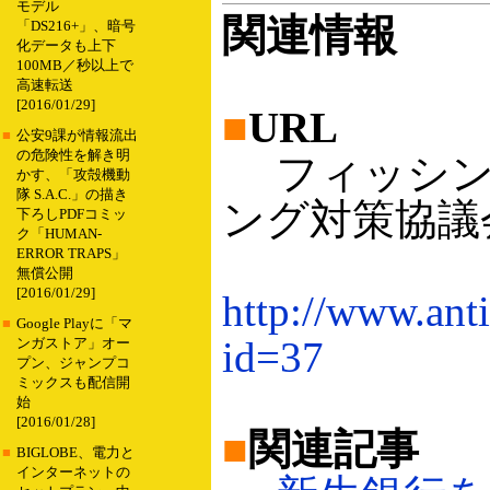
モデル
関連情報
「DS216+」、暗号
化データも上下
100MB／秒以上で
高速転送
[2016/01/29]
■
URL
■
公安9課が情報流出
の危険性を解き明
フィッシン
かす、「攻殻機動
隊 S.A.C.」の描き
ング対策協議
下ろしPDFコミッ
ク「HUMAN-
ERROR TRAPS」
無償公開
[2016/01/29]
http://www.anti
■
Google Playに「マ
id=37
ンガストア」オー
プン、ジャンプコ
ミックスも配信開
始
[2016/01/28]
■
関連記事
■
BIGLOBE、電力と
インターネットの