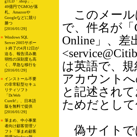
gTLD「.shop」、
49億円でGMOが落
このメールは
札、Amazonや
Googleなどに競り
で、件名が「Citi
勝つ
[2016/01/29]
Online」、差出
■
Windows SQL
Server 2005サポー
ト終了の4月12日が
<service@Ci
迫る、報告済み脆
弱性の深刻度も高
は英語で、規
く、早急な移行を
[2016/01/29]
アカウントへ
■
インストール不要
の非常駐型セキュ
と記述されて
リティソフト
「Dr.Web
ためだとして
CureIt!」、日本語
版を無料で提供
[2016/01/29]
■
筆まめ、中小事業
偽サイトでは
者向け顧客管理ソ
フト「筆まめ顧客