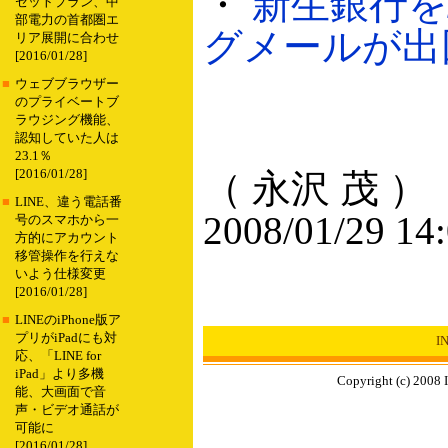
・
新生銀行
セットプラン、中
部電力の首都圏エ
グメールが出回る
リア展開に合わせ
[2016/01/28]
■
ウェブブラウザー
のプライベートブ
ラウジング機能、
認知していた人は
23.1％
[2016/01/28]
（ 永沢 茂 ）
■
LINE、違う電話番
2008/01/29 14
号のスマホから一
方的にアカウント
移管操作を行えな
いよう仕様変更
[2016/01/28]
■
LINEのiPhone版ア
プリがiPadにも対
I
応、「LINE for
iPad」より多機
Copyright (c) 2008 
能、大画面で音
声・ビデオ通話が
可能に
[2016/01/28]