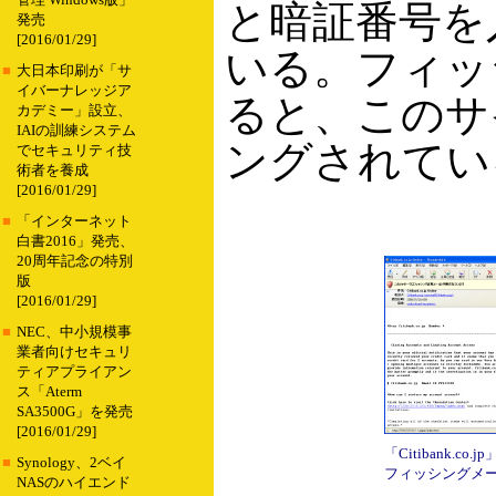
管理 Windows版」
と暗証番号を
発売
[2016/01/29]
いる。フィッ
■
大日本印刷が「サ
イバーナレッジア
ると、このサ
カデミー」設立、
IAIの訓練システム
ングされてい
でセキュリティ技
術者を養成
[2016/01/29]
■
「インターネット
白書2016」発売、
20周年記念の特別
版
[2016/01/29]
■
NEC、中小規模事
業者向けセキュリ
ティアプライアン
ス「Aterm
SA3500G」を発売
[2016/01/29]
「Citibank.co.
■
Synology、2ベイ
フィッシングメ
NASのハイエンド