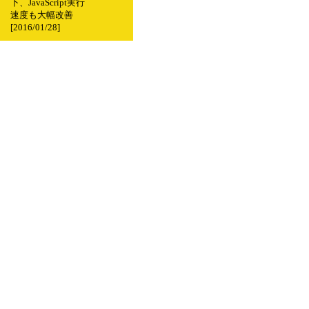
下、JavaScript実行
速度も大幅改善
[2016/01/28]