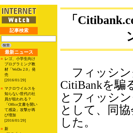
「Citiban
記事検索
最新ニュース
■
レゴ、小学生向け
プログラミング教
フィッシング
材「WeDo 2.0」発
売
[2016/01/29]
CitiBan
■
マクロウイルスを
とフィッシン
知らない世代の社
員が狙われる？
「Office文書を開い
として、同協
て感染」攻撃が再
び増加
した。
[2016/01/29]
■
新