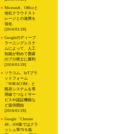
■
Microsoft、Officeと
他社クラウドスト
レージとの連携を
強化
[2016/01/28]
■
Googleのディープ
ラーニングシステ
ムによって、人工
知能が初めて囲碁
のプロ棋士に勝利
[2016/01/28]
■
ソラコム、IoTプラ
ットフォーム
「SORACOM」と
既存システムを専
用線でつなぐサー
ビスや認証機能な
ど提供開始
[2016/01/28]
■
Google「Chrome
48」iOS版ではクラ
ッシュ率70％低