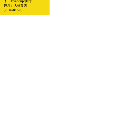
下、JavaScript実行
速度も大幅改善
[2016/01/28]