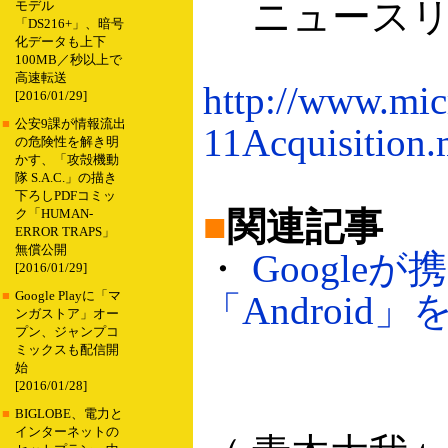
ニュースリ
モデル
「DS216+」、暗号
化データも上下
100MB／秒以上で
高速転送
http://www.mic
[2016/01/29]
■
公安9課が情報流出
11Acquisition
の危険性を解き明
かす、「攻殻機動
隊 S.A.C.」の描き
下ろしPDFコミッ
■
関連記事
ク「HUMAN-
ERROR TRAPS」
無償公開
・
Googl
[2016/01/29]
■
Google Playに「マ
「Android」を
ンガストア」オー
プン、ジャンプコ
ミックスも配信開
始
[2016/01/28]
■
BIGLOBE、電力と
インターネットの