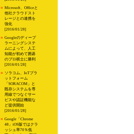
■
Microsoft、Officeと
他社クラウドスト
レージとの連携を
強化
[2016/01/28]
■
Googleのディープ
ラーニングシステ
ムによって、人工
知能が初めて囲碁
のプロ棋士に勝利
[2016/01/28]
■
ソラコム、IoTプラ
ットフォーム
「SORACOM」と
既存システムを専
用線でつなぐサー
ビスや認証機能な
ど提供開始
[2016/01/28]
■
Google「Chrome
48」iOS版ではクラ
ッシュ率70％低