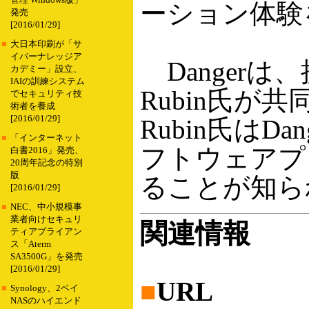
管理 Windows版」
ーション体験
発売
[2016/01/29]
■
大日本印刷が「サ
イバーナレッジア
Dangerは
カデミー」設立、
IAIの訓練システム
Rubin氏
でセキュリティ技
術者を養成
[2016/01/29]
Rubin氏はD
■
「インターネット
フトウェアプロ
白書2016」発売、
20周年記念の特別
版
ることが知ら
[2016/01/29]
■
NEC、中小規模事
業者向けセキュリ
関連情報
ティアプライアン
ス「Aterm
SA3500G」を発売
[2016/01/29]
■
URL
■
Synology、2ベイ
NASのハイエンド