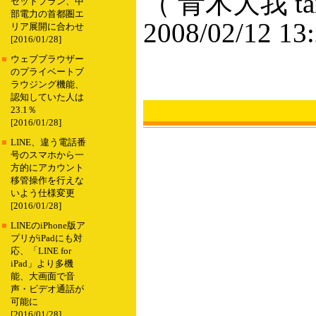
（ 青木大我 taig
セットプラン、中
部電力の首都圏エ
2008/02/12 13
リア展開に合わせ
[2016/01/28]
■
ウェブブラウザー
のプライベートブ
ラウジング機能、
認知していた人は
23.1％
[2016/01/28]
■
LINE、違う電話番
号のスマホから一
方的にアカウント
移管操作を行えな
いよう仕様変更
[2016/01/28]
■
LINEのiPhone版ア
プリがiPadにも対
応、「LINE for
iPad」より多機
能、大画面で音
声・ビデオ通話が
可能に
[2016/01/28]