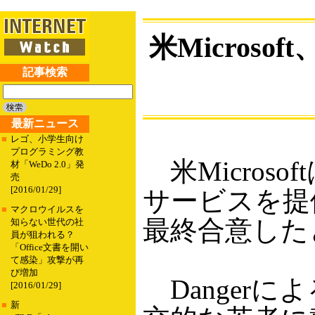
米Micros
記事検索
最新ニュース
■
レゴ、小学生向け
プログラミング教
米Micros
材「WeDo 2.0」発
売
[2016/01/29]
サービスを提供
■
マクロウイルスを
最終合意した
知らない世代の社
員が狙われる？
「Office文書を開い
て感染」攻撃が再
び増加
Danger
[2016/01/29]
■
新