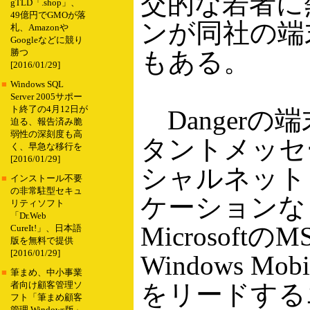
交的な若者に
gTLD「.shop」、
49億円でGMOが落
ンが同社の端
札、Amazonや
Googleなどに競り
もある。
勝つ
[2016/01/29]
■
Windows SQL
Server 2005サポー
ト終了の4月12日が
Dangerの
迫る、報告済み脆
弱性の深刻度も高
タントメッセ
く、早急な移行を
[2016/01/29]
シャルネット
■
インストール不要
の非常駐型セキュ
ケーションな
リティソフト
「Dr.Web
Microsoftの
CureIt!」、日本語
版を無料で提供
[2016/01/29]
Windows 
■
筆まめ、中小事業
をリードする
者向け顧客管理ソ
フト「筆まめ顧客