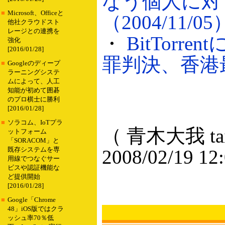
なう個人に対
■
Microsoft、Officeと
（2004/11/05
他社クラウドスト
レージとの連携を
・
BitTor
強化
[2016/01/28]
罪判決、香港最高
■
Googleのディープ
ラーニングシステ
ムによって、人工
知能が初めて囲碁
のプロ棋士に勝利
[2016/01/28]
■
ソラコム、IoTプラ
（ 青木大我 taig
ットフォーム
「SORACOM」と
既存システムを専
2008/02/19 12
用線でつなぐサー
ビスや認証機能な
ど提供開始
[2016/01/28]
■
Google「Chrome
48」iOS版ではクラ
ッシュ率70％低