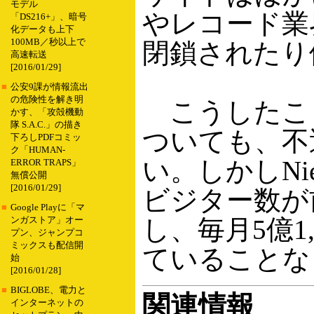
モデル
やレコード業
「DS216+」、暗号
化データも上下
100MB／秒以上で
閉鎖されたり
高速転送
[2016/01/29]
■
公安9課が情報流出
の危険性を解き明
こうしたことか
かす、「攻殻機動
隊 S.A.C.」の描き
ついても、不
下ろしPDFコミッ
ク「HUMAN-
い。しかしNie
ERROR TRAPS」
無償公開
[2016/01/29]
ビジター数が前
■
Google Playに「マ
し、毎月5億1
ンガストア」オー
プン、ジャンプコ
ミックスも配信開
ていることな
始
[2016/01/28]
■
BIGLOBE、電力と
関連情報
インターネットの