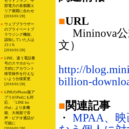
セットプラン、中
部電力の首都圏エ
リア展開に合わせ
[2016/01/28]
■
URL
■
ウェブブラウザー
Mininov
のプライベートブ
ラウジング機能、
認知していた人は
文）
23.1％
[2016/01/28]
■
LINE、違う電話番
号のスマホから一
http://blog.min
方的にアカウント
移管操作を行えな
billion-downlo
いよう仕様変更
[2016/01/28]
■
LINEのiPhone版ア
プリがiPadにも対
■
関連記事
応、「LINE for
iPad」より多機
能、大画面で音
・
MPAA、
声・ビデオ通話が
可能に
[2016/01/28]