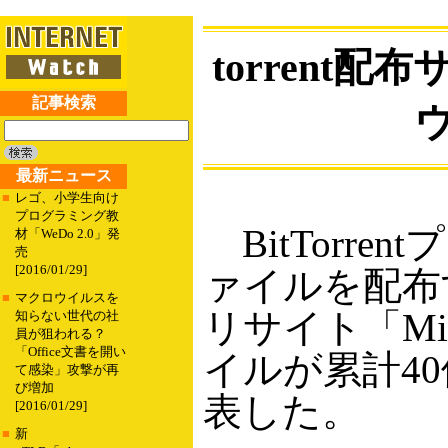
torrent配
記事検索
最新ニュース
■
レゴ、小学生向け
プログラミング教
BitTorren
材「WeDo 2.0」発
売
[2016/01/29]
ァイルを配布
■
マクロウイルスを
リサイト「Mini
知らない世代の社
員が狙われる？
「Office文書を開い
イルが累計4
て感染」攻撃が再
び増加
表した。
[2016/01/29]
■
新