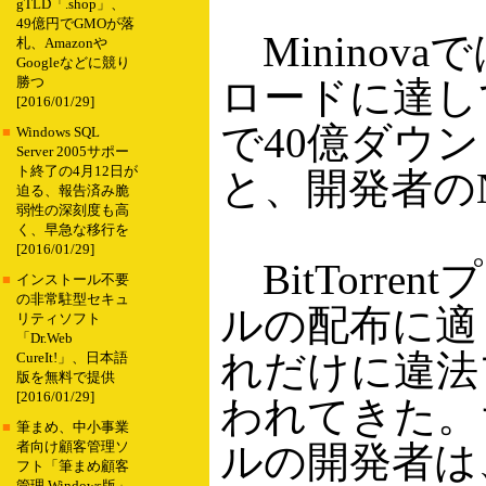
gTLD「.shop」、
49億円でGMOが落
Mininova
札、Amazonや
Googleなどに競り
ロードに達し
勝つ
[2016/01/29]
で40億ダウ
■
Windows SQL
Server 2005サポー
ト終了の4月12日が
と、開発者の
迫る、報告済み脆
弱性の深刻度も高
く、早急な移行を
[2016/01/29]
BitTorr
■
インストール不要
の非常駐型セキュ
ルの配布に適
リティソフト
「Dr.Web
れだけに違法
CureIt!」、日本語
版を無料で提供
[2016/01/29]
われてきた。ちな
■
筆まめ、中小事業
ルの開発者は
者向け顧客管理ソ
フト「筆まめ顧客