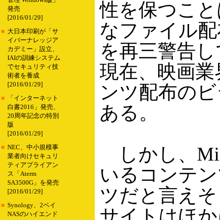
管理 Windows版」
性を保つこと
発売
[2016/01/29]
なファイル配
■
大日本印刷が「サ
イバーナレッジア
を再三警告してき
カデミー」設立、
IAIの訓練システム
現在、映画業
でセキュリティ技
術者を養成
[2016/01/29]
ンツ配布のビ
■
「インターネット
ある。
白書2016」発売、
20周年記念の特別
版
[2016/01/29]
しかし、Min
■
NEC、中小規模事
業者向けセキュリ
ティアプライアン
いるコンテン
ス「Aterm
SA3500G」を発売
ツだと言えそ
[2016/01/29]
■
Synology、2ベイ
サイトはほか
NASのハイエンド