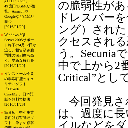
gTLD「.shop」、
の脆弱性があ
49億円でGMOが落
札、Amazonや
ドレスバーを
Googleなどに競り
勝つ
ング）された
[2016/01/29]
■
Windows SQL
クセスされる
Server 2005サポー
ト終了の4月12日が
う。Secuni
迫る、報告済み脆
弱性の深刻度も高
く、早急な移行を
中で上から2番目
[2016/01/29]
Critical”
■
インストール不要
の非常駐型セキュ
リティソフト
「Dr.Web
CureIt!」、日本語
今回発見さ
版を無料で提供
[2016/01/29]
は、過度に長
■
筆まめ、中小事業
者向け顧客管理ソ
イルなどをダ
フト「筆まめ顧客