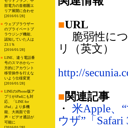
関連情報
セットプラン、中
部電力の首都圏エ
リア展開に合わせ
[2016/01/28]
■
URL
■
ウェブブラウザー
のプライベートブ
脆弱性につ
ラウジング機能、
認知していた人は
リ（英文）
23.1％
[2016/01/28]
■
LINE、違う電話番
号のスマホから一
方的にアカウント
http://secunia.
移管操作を行えな
いよう仕様変更
[2016/01/28]
■
LINEのiPhone版ア
■
関連記事
プリがiPadにも対
応、「LINE for
・
米Apple
iPad」より多機
能、大画面で音
ウザ”「Safari
声・ビデオ通話が
可能に
[2016/01/28]