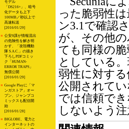
Secunia
モデル
「DS216+」、暗号
った脆弱性は
化データも上下
100MB／秒以上で
ン3.1で確
高速転送
[2016/01/29]
が、その他の
■
公安9課が情報流出
の危険性を解き明
ても同様の脆
かす、「攻殻機動
隊 S.A.C.」の描き
下ろしPDFコミッ
としている。
ク「HUMAN-
ERROR TRAPS」
弱性に対する
無償公開
[2016/01/29]
公開されていな
■
Google Playに「マ
ンガストア」オー
では信頼でき
プン、ジャンプコ
ミックスも配信開
始
しないよう注
[2016/01/28]
■
BIGLOBE、電力と
インターネットの