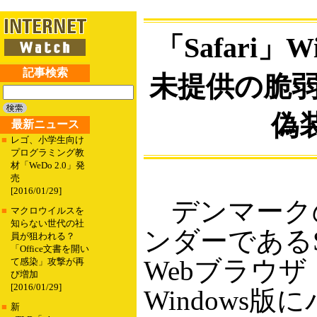
「Safari」
記事検索
未提供の脆
偽
最新ニュース
■
レゴ、小学生向け
プログラミング教
材「WeDo 2.0」発
売
[2016/01/29]
デンマーク
■
マクロウイルスを
知らない世代の社
ンダーであるSe
員が狙われる？
「Office文書を開い
Webブラウザ「
て感染」攻撃が再
び増加
[2016/01/29]
Windows
■
新