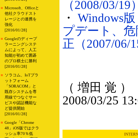
（2008/03/19
■
Microsoft、Officeと
・
Windows版
他社クラウドスト
レージとの連携を
強化
プデート、危
[2016/01/28]
■
Googleのディープ
正（2007/06/
ラーニングシステ
ムによって、人工
知能が初めて囲碁
のプロ棋士に勝利
[2016/01/28]
■
ソラコム、IoTプラ
ットフォーム
（ 増田 覚 ）
「SORACOM」と
既存システムを専
2008/03/25 13
用線でつなぐサー
ビスや認証機能な
ど提供開始
[2016/01/28]
■
Google「Chrome
48」iOS版ではクラ
ッシュ率70％低
INTER