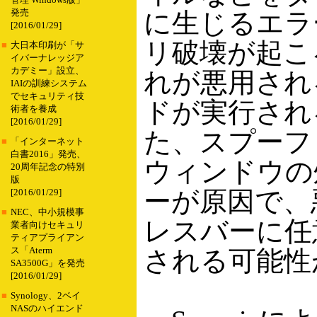
管理 Windows版」
発売
に生じるエラ
[2016/01/29]
リ破壊が起こ
■
大日本印刷が「サ
イバーナレッジア
カデミー」設立、
れが悪用され
IAIの訓練システム
でセキュリティ技
ドが実行され
術者を養成
[2016/01/29]
た、スプーフ
■
「インターネット
白書2016」発売、
ウィンドウの
20周年記念の特別
版
ーが原因で、
[2016/01/29]
■
NEC、中小規模事
レスバーに任
業者向けセキュリ
ティアプライアン
ス「Aterm
される可能性
SA3500G」を発売
[2016/01/29]
■
Synology、2ベイ
NASのハイエンド