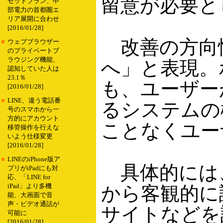
留意が必要と
セットプラン、中
部電力の首都圏エ
リア展開に合わせ
[2016/01/28]
改善の方向性
■
ウェブブラウザー
のプライベートブ
ラウジング機能、
へ」と表現。
認知していた人は
23.1％
も、ユーザー
[2016/01/28]
■
LINE、違う電話番
るシステムの
号のスマホから一
方的にアカウント
ことなくユー
移管操作を行えな
いよう仕様変更
[2016/01/28]
■
LINEのiPhone版ア
具体的には、
プリがiPadにも対
応、「LINE for
iPad」より多機
から客観的に
能、大画面で音
声・ビデオ通話が
サイトなどを
可能に
[2016/01/28]