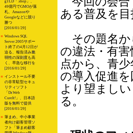
今回の会合で
gTLD「.shop」、
49億円でGMOが落
ある普及を目
札、Amazonや
Googleなどに競り
勝つ
[2016/01/29]
その題名か
■
Windows SQL
Server 2005サポー
ト終了の4月12日が
の違法・有害
迫る、報告済み脆
弱性の深刻度も高
点から、青少
く、早急な移行を
[2016/01/29]
の導入促進を
■
インストール不要
の非常駐型セキュ
より望ましい
リティソフト
「Dr.Web
る。
CureIt!」、日本語
版を無料で提供
[2016/01/29]
■
筆まめ、中小事業
者向け顧客管理ソ
フト「筆まめ顧客