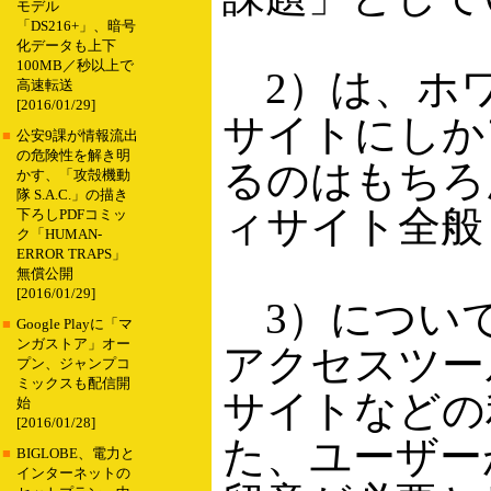
モデル
「DS216+」、暗号
化データも上下
100MB／秒以上で
2）は、ホワ
高速転送
[2016/01/29]
サイトにしか
■
公安9課が情報流出
の危険性を解き明
るのはもちろ
かす、「攻殻機動
隊 S.A.C.」の描き
ィサイト全般
下ろしPDFコミッ
ク「HUMAN-
ERROR TRAPS」
無償公開
[2016/01/29]
3）について
■
Google Playに「マ
ンガストア」オー
アクセスツー
プン、ジャンプコ
ミックスも配信開
サイトなどの
始
[2016/01/28]
た、ユーザー
■
BIGLOBE、電力と
インターネットの