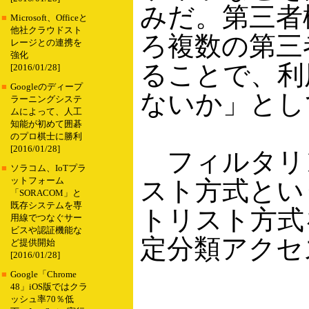
みだ。第三者
■
Microsoft、Officeと
他社クラウドスト
ろ複数の第三
レージとの連携を
強化
ることで、利
[2016/01/28]
■
Googleのディープ
ないか」とし
ラーニングシステ
ムによって、人工
知能が初めて囲碁
のプロ棋士に勝利
[2016/01/28]
フィルタリ
■
ソラコム、IoTプラ
ットフォーム
スト方式とい
「SORACOM」と
既存システムを専
トリスト方式
用線でつなぐサー
ビスや認証機能な
定分類アクセ
ど提供開始
[2016/01/28]
■
Google「Chrome
48」iOS版ではクラ
ッシュ率70％低