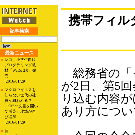
携帯フィル
記事検索
最新ニュース
■
レゴ、小学生向け
プログラミング教
総務省の「イ
材「WeDo 2.0」発
売
[2016/01/29]
が2日、第5
■
マクロウイルスを
り込む内容が
知らない世代の社
員が狙われる？
「Office文書を開い
あり方につい
て感染」攻撃が再
び増加
[2016/01/29]
■
新