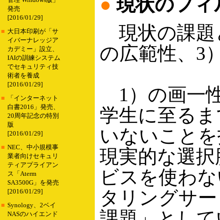
●
現状のフィ
管理 Windows版」
発売
[2016/01/29]
現状の課題と
■
大日本印刷が「サ
イバーナレッジア
の広範性、3
カデミー」設立、
IAIの訓練システム
でセキュリティ技
術者を養成
[2016/01/29]
1）の画一性
■
「インターネット
白書2016」発売、
学生に至るま
20周年記念の特別
版
いないことを
[2016/01/29]
■
NEC、中小規模事
現実的な選択
業者向けセキュリ
ティアプライアン
ビスを使わな
ス「Aterm
SA3500G」を発売
タリングサー
[2016/01/29]
■
Synology、2ベイ
課題」として
NASのハイエンド