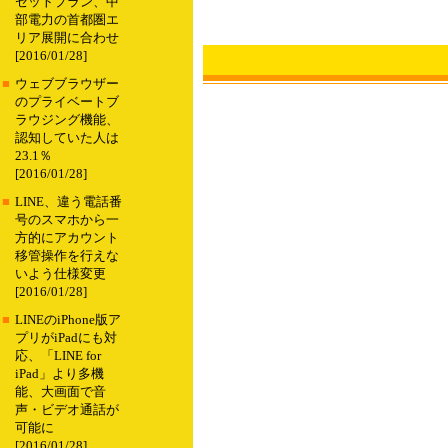
セットプラン、中
部電力の首都圏エ
リア展開に合わせ
[2016/01/28]
■
ウェブブラウザー
のプライベートブ
ラウジング機能、
認知していた人は
23.1％
[2016/01/28]
■
LINE、違う電話番
号のスマホから一
方的にアカウント
移管操作を行えな
いよう仕様変更
[2016/01/28]
■
LINEのiPhone版ア
プリがiPadにも対
応、「LINE for
iPad」より多機
能、大画面で音
声・ビデオ通話が
可能に
[2016/01/28]