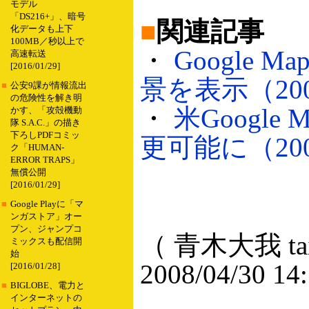
モデル
「DS216+」、暗号
■
関連記事
化データも上下
100MB／秒以上で
・
Google 
高速転送
[2016/01/29]
景を表示（2007
■
公安9課が情報流出
の危険性を解き明
・
米Googl
かす、「攻殻機動
隊 S.A.C.」の描き
下ろしPDFコミッ
更可能に（2007
ク「HUMAN-
ERROR TRAPS」
無償公開
[2016/01/29]
■
Google Playに「マ
ンガストア」オー
プン、ジャンプコ
（ 青木大我 taig
ミックスも配信開
始
2008/04/30 14
[2016/01/28]
■
BIGLOBE、電力と
インターネットの