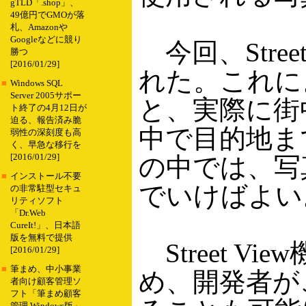
gTLD「.shop」、
49億円でGMOが落
札、Amazonや
Googleなどに競り
今回、Stree
勝つ
[2016/01/29]
れた。これに
■
Windows SQL
Server 2005サポー
と、実際に街中
ト終了の4月12日が
迫る、報告済み脆
中で目的地まで
弱性の深刻度も高
く、早急な移行を
[2016/01/29]
の中では、写
■
インストール不要
でいけばよい
の非常駐型セキュ
リティソフト
「Dr.Web
CureIt!」、日本語
版を無料で提供
Street Vi
[2016/01/29]
■
筆まめ、中小事業
め、開発者が
者向け顧客管理ソ
フト「筆まめ顧客