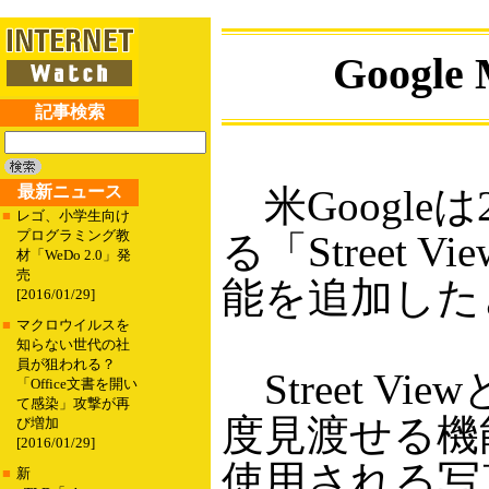
Googl
記事検索
最新ニュース
米Googleは
■
レゴ、小学生向け
プログラミング教
る「Street
材「WeDo 2.0」発
売
能を追加した
[2016/01/29]
■
マクロウイルスを
知らない世代の社
員が狙われる？
Street V
「Office文書を開い
て感染」攻撃が再
度見渡せる機
び増加
[2016/01/29]
使用される写
■
新