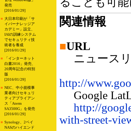
ることも可能
管理 Windows版」
発売
[2016/01/29]
関連情報
■
大日本印刷が「サ
イバーナレッジア
カデミー」設立、
IAIの訓練システム
でセキュリティ技
■
URL
術者を養成
[2016/01/29]
ニュースリ
■
「インターネット
白書2016」発売、
20周年記念の特別
版
http://www.goo
[2016/01/29]
■
NEC、中小規模事
Google 
業者向けセキュリ
ティアプライアン
http://googl
ス「Aterm
SA3500G」を発売
[2016/01/29]
with-street-vie
■
Synology、2ベイ
NASのハイエンド