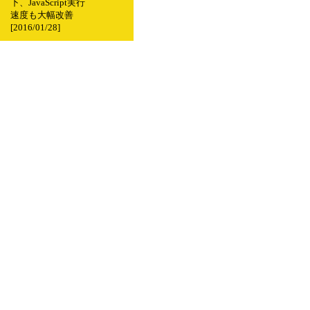
下、JavaScript実行
速度も大幅改善
[2016/01/28]