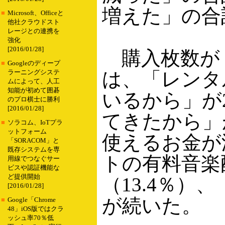
増えた」の合
■
Microsoft、Officeと
他社クラウドスト
レージとの連携を
強化
[2016/01/28]
購入枚数が
■
Googleのディープ
は、「レンタ
ラーニングシステ
ムによって、人工
知能が初めて囲碁
いるから」が
のプロ棋士に勝利
[2016/01/28]
てきたから」
■
ソラコム、IoTプラ
ットフォーム
使えるお金が
「SORACOM」と
既存システムを専
トの有料音楽
用線でつなぐサー
ビスや認証機能な
ど提供開始
（13.4％）
[2016/01/28]
が続いた。
■
Google「Chrome
48」iOS版ではクラ
ッシュ率70％低