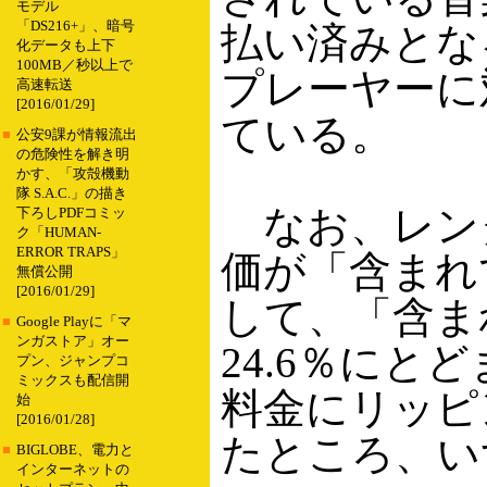
モデル
「DS216+」、暗号
払い済みとな
化データも上下
100MB／秒以上で
プレーヤーに
高速転送
[2016/01/29]
ている。
■
公安9課が情報流出
の危険性を解き明
かす、「攻殻機動
隊 S.A.C.」の描き
なお、レンタ
下ろしPDFコミッ
ク「HUMAN-
ERROR TRAPS」
価が「含まれ
無償公開
[2016/01/29]
して、「含ま
■
Google Playに「マ
ンガストア」オー
24.6％に
プン、ジャンプコ
ミックスも配信開
料金にリッピ
始
[2016/01/28]
たところ、い
■
BIGLOBE、電力と
インターネットの