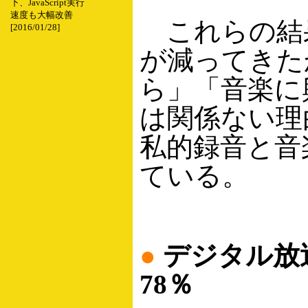
下、JavaScript実行
速度も大幅改善
これらの結果
[2016/01/28]
が減ってきた
ら」「音楽に
は関係ない理
私的録音と音
ている。
●
デジタル放
78％