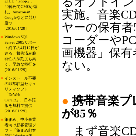
るオプトイン
gTLD「.shop」、
49億円でGMOが落
実施。音楽C
札、Amazonや
Googleなどに競り
ヤーの保有者
勝つ
[2016/01/29]
コーダーやP
■
Windows SQL
Server 2005サポー
ト終了の4月12日が
画機器」保有
迫る、報告済み脆
弱性の深刻度も高
ない。
く、早急な移行を
[2016/01/29]
■
インストール不要
の非常駐型セキュ
リティソフト
「Dr.Web
●
携帯音楽プ
CureIt!」、日本語
版を無料で提供
が85％
[2016/01/29]
■
筆まめ、中小事業
者向け顧客管理ソ
まず音楽CD
フト「筆まめ顧客