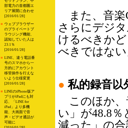
セットプラン、中
部電力の首都圏エ
リア展開に合わせ
また、音楽C
[2016/01/28]
さらにデジタ
■
ウェブブラウザー
のプライベートブ
ラウジング機能、
けるべきかど
認知していた人は
23.1％
べきではない
[2016/01/28]
■
LINE、違う電話番
号のスマホから一
方的にアカウント
移管操作を行えな
いよう仕様変更
●
私的録音以
[2016/01/28]
■
LINEのiPhone版ア
プリがiPadにも対
このほか、音
応、「LINE for
iPad」より多機
い」が48.
能、大画面で音
声・ビデオ通話が
減った」の合
可能に
[2016/01/28]