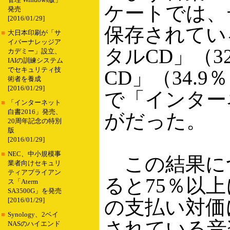
管理 Windows版」
ケートでは、
発売
[2016/01/29]
保存されてい
■
大日本印刷が「サ
イバーナレッジア
タルCD」（3
カデミー」設立、
IAIの訓練システム
でセキュリティ技
CD」（34.
術者を養成
[2016/01/29]
で「インター
■
「インターネット
白書2016」発売、
がだった。
20周年記念の特別
版
[2016/01/29]
■
NEC、中小規模事
この結果につ
業者向けセキュリ
ティアプライアン
ると75％以
ス「Aterm
SA3500G」を発売
の支払い対価
[2016/01/29]
■
Synology、2ベイ
されている音
NASのハイエンド