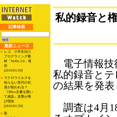
私的録音と権
記事検索
最新ニュース
■
レゴ、小学生向け
プログラミング教
電子情報技術
材「WeDo 2.0」発
売
[2016/01/29]
私的録音とテ
■
マクロウイルスを
の結果を発表
知らない世代の社
員が狙われる？
「Office文書を開い
て感染」攻撃が再
び増加
調査は4月1
[2016/01/29]
■
新