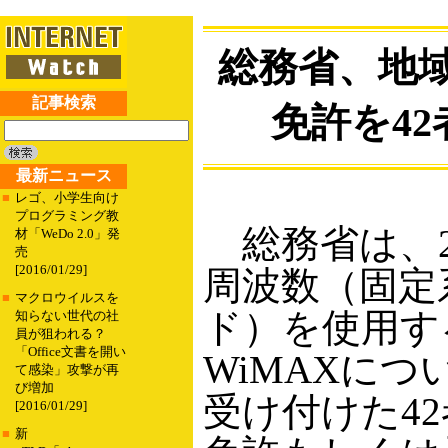
総務省、地域
記事検索
免許を4
最新ニュース
■
レゴ、小学生向け
プログラミング教
総務省は、2.
材「WeDo 2.0」発
売
[2016/01/29]
周波数（固定
■
マクロウイルスを
ド）を使用す
知らない世代の社
員が狙われる？
「Office文書を開い
WiMAXにつ
て感染」攻撃が再
び増加
受け付けた4
[2016/01/29]
■
新