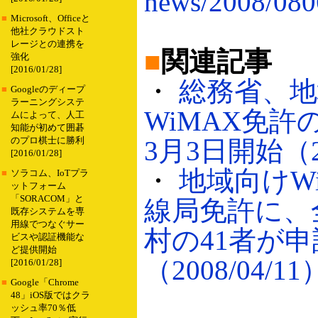
news/2008/080
■
Microsoft、Officeと
他社クラウドスト
レージとの連携を
■
関連記事
強化
[2016/01/28]
・
総務省、地
■
Googleのディープ
ラーニングシステ
WiMAX免許
ムによって、人工
知能が初めて囲碁
のプロ棋士に勝利
3月3日開始（20
[2016/01/28]
・
地域向けW
■
ソラコム、IoTプラ
ットフォーム
「SORACOM」と
線局免許に、
既存システムを専
用線でつなぐサー
村の41者が申
ビスや認証機能な
ど提供開始
（2008/04/11
[2016/01/28]
■
Google「Chrome
48」iOS版ではクラ
ッシュ率70％低