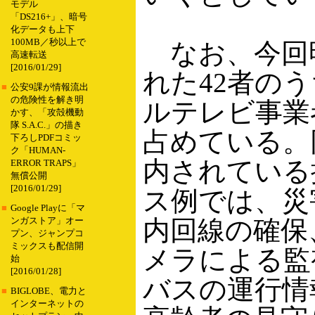
モデル
「DS216+」、暗号
化データも上下
100MB／秒以上で
なお、今回
高速転送
[2016/01/29]
れた42者の
■
公安9課が情報流出
の危険性を解き明
ルテレビ事業
かす、「攻殻機動
隊 S.A.C.」の描き
占めている。
下ろしPDFコミッ
ク「HUMAN-
内されている
ERROR TRAPS」
無償公開
[2016/01/29]
ス例では、災
■
Google Playに「マ
内回線の確保
ンガストア」オー
プン、ジャンプコ
ミックスも配信開
メラによる監
始
[2016/01/28]
バスの運行情
■
BIGLOBE、電力と
インターネットの