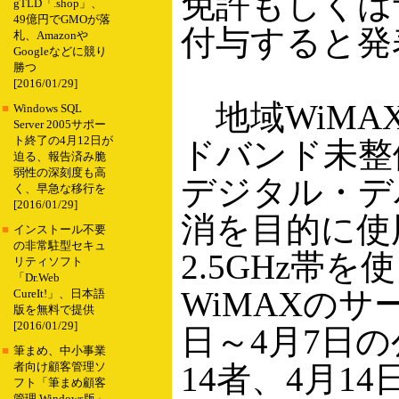
免許もしくは
gTLD「.shop」、
49億円でGMOが落
付与すると発
札、Amazonや
Googleなどに競り
勝つ
[2016/01/29]
地域WiMA
■
Windows SQL
Server 2005サポー
ト終了の4月12日が
ドバンド未整
迫る、報告済み脆
弱性の深刻度も高
デジタル・デ
く、早急な移行を
[2016/01/29]
消を目的に使
■
インストール不要
の非常駐型セキュ
2.5GHz帯を
リティソフト
「Dr.Web
WiMAXのサ
CureIt!」、日本語
版を無料で提供
[2016/01/29]
日～4月7日
■
筆まめ、中小事業
14者、4月1
者向け顧客管理ソ
フト「筆まめ顧客