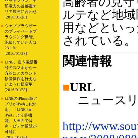
高齢者の見守
セットプラン、中
部電力の首都圏エ
ルテなど地域
リア展開に合わせ
[2016/01/28]
用などといっ
■
ウェブブラウザー
のプライベートブ
されている。
ラウジング機能、
認知していた人は
23.1％
[2016/01/28]
関連情報
■
LINE、違う電話番
号のスマホから一
方的にアカウント
移管操作を行えな
■
URL
いよう仕様変更
[2016/01/28]
ニュースリ
■
LINEのiPhone版ア
プリがiPadにも対
応、「LINE for
iPad」より多機
能、大画面で音
http://www.sou
声・ビデオ通話が
可能に
[2016/01/28]