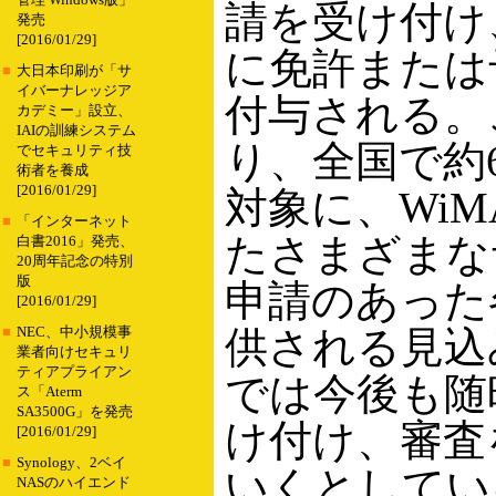
管理 Windows版」
請を受け付け
発売
[2016/01/29]
に免許または
■
大日本印刷が「サ
イバーナレッジア
付与される。
カデミー」設立、
IAIの訓練システム
り、全国で約
でセキュリティ技
術者を養成
[2016/01/29]
対象に、WiM
■
「インターネット
たさまざまな
白書2016」発売、
20周年記念の特別
版
申請のあった
[2016/01/29]
供される見込
■
NEC、中小規模事
業者向けセキュリ
ティアプライアン
では今後も随
ス「Aterm
SA3500G」を発売
け付け、審査
[2016/01/29]
■
Synology、2ベイ
いくとしてい
NASのハイエンド