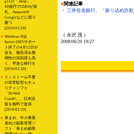
gTLD「.shop」、
■
関連記事
49億円でGMOが落
・
三井住友銀行、「振り込め詐欺資金
札、Amazonや
Googleなどに競り
勝つ
[2016/01/29]
（ 永沢 茂 ）
■
Windows SQL
2008/06/20 19:27
Server 2005サポー
ト終了の4月12日が
迫る、報告済み脆
弱性の深刻度も高
く、早急な移行を
[2016/01/29]
■
インストール不要
の非常駐型セキュ
リティソフト
「Dr.Web
CureIt!」、日本語
版を無料で提供
[2016/01/29]
■
筆まめ、中小事業
者向け顧客管理ソ
フト「筆まめ顧客