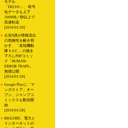
モデル
「DS216+」、暗号
化データも上下
100MB／秒以上で
高速転送
[2016/01/29]
■
公安9課が情報流出
の危険性を解き明
かす、「攻殻機動
隊 S.A.C.」の描き
下ろしPDFコミッ
ク「HUMAN-
ERROR TRAPS」
無償公開
[2016/01/29]
■
Google Playに「マ
ンガストア」オー
プン、ジャンプコ
ミックスも配信開
始
[2016/01/28]
■
BIGLOBE、電力と
インターネットの