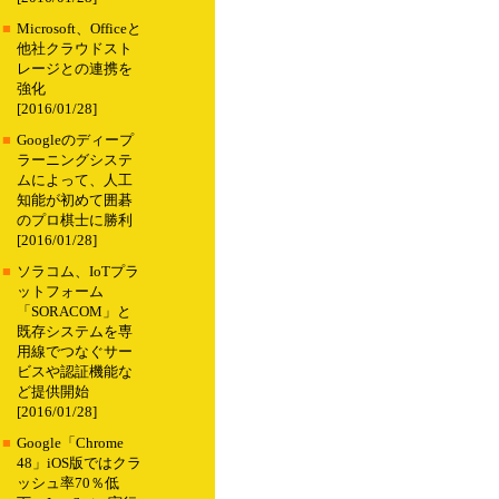
■
Microsoft、Officeと
他社クラウドスト
レージとの連携を
強化
[2016/01/28]
■
Googleのディープ
ラーニングシステ
ムによって、人工
知能が初めて囲碁
のプロ棋士に勝利
[2016/01/28]
■
ソラコム、IoTプラ
ットフォーム
「SORACOM」と
既存システムを専
用線でつなぐサー
ビスや認証機能な
ど提供開始
[2016/01/28]
■
Google「Chrome
48」iOS版ではクラ
ッシュ率70％低