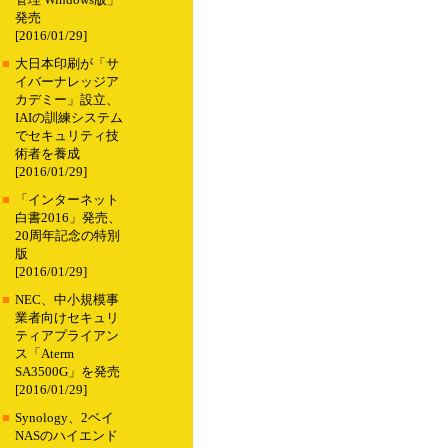
管理 Windows版」
発売
[2016/01/29]
■
大日本印刷が「サ
イバーナレッジア
カデミー」設立、
IAIの訓練システム
でセキュリティ技
術者を養成
[2016/01/29]
■
「インターネット
白書2016」発売、
20周年記念の特別
版
[2016/01/29]
■
NEC、中小規模事
業者向けセキュリ
ティアプライアン
ス「Aterm
SA3500G」を発売
[2016/01/29]
■
Synology、2ベイ
NASのハイエンド