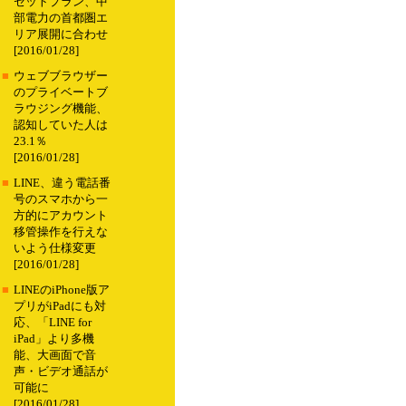
セットプラン、中
部電力の首都圏エ
リア展開に合わせ
[2016/01/28]
■
ウェブブラウザー
のプライベートブ
ラウジング機能、
認知していた人は
23.1％
[2016/01/28]
■
LINE、違う電話番
号のスマホから一
方的にアカウント
移管操作を行えな
いよう仕様変更
[2016/01/28]
■
LINEのiPhone版ア
プリがiPadにも対
応、「LINE for
iPad」より多機
能、大画面で音
声・ビデオ通話が
可能に
[2016/01/28]