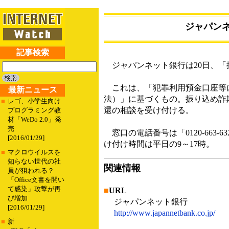
ジャパン
記事検索
ジャパンネット銀行は20日、「
これは、「犯罪利用預金口座等に
最新ニュース
法）」に基づくもの。振り込め詐
■
レゴ、小学生向け
還の相談を受け付ける。
プログラミング教
材「WeDo 2.0」発
売
窓口の電話番号は「0120-663-6
[2016/01/29]
け付け時間は平日の9～17時。
■
マクロウイルスを
知らない世代の社
関連情報
員が狙われる？
「Office文書を開い
て感染」攻撃が再
■
URL
び増加
ジャパンネット銀行
[2016/01/29]
http://www.japannetbank.co.jp/
■
新