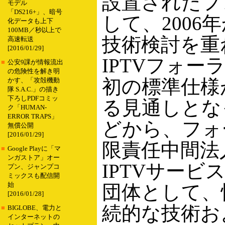
設置されたフ
モデル
「DS216+」、暗号
して、2006年
化データも上下
100MB／秒以上で
技術検討を重
高速転送
[2016/01/29]
IPTVフォー
■
公安9課が情報流出
の危険性を解き明
初の標準仕様
かす、「攻殻機動
隊 S.A.C.」の描き
下ろしPDFコミッ
る見通しとな
ク「HUMAN-
ERROR TRAPS」
どから、フォ
無償公開
[2016/01/29]
限責任中間法
■
Google Playに「マ
ンガストア」オー
IPTVサービ
プン、ジャンプコ
ミックスも配信開
始
団体として、
[2016/01/28]
続的な技術お
■
BIGLOBE、電力と
インターネットの