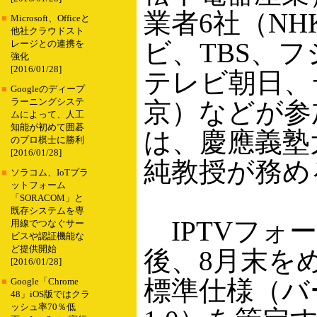
業者6社（N
■
Microsoft、Officeと
他社クラウドスト
ビ、TBS、
レージとの連携を
強化
[2016/01/28]
テレビ朝日、
■
Googleのディープ
ラーニングシステ
京）などが参
ムによって、人工
知能が初めて囲碁
は、慶應義塾
のプロ棋士に勝利
[2016/01/28]
純教授が務め
■
ソラコム、IoTプラ
ットフォーム
「SORACOM」と
既存システムを専
IPTVフォ
用線でつなぐサー
ビスや認証機能な
ど提供開始
後、8月末を
[2016/01/28]
標準仕様（バ
■
Google「Chrome
48」iOS版ではクラ
ッシュ率70％低