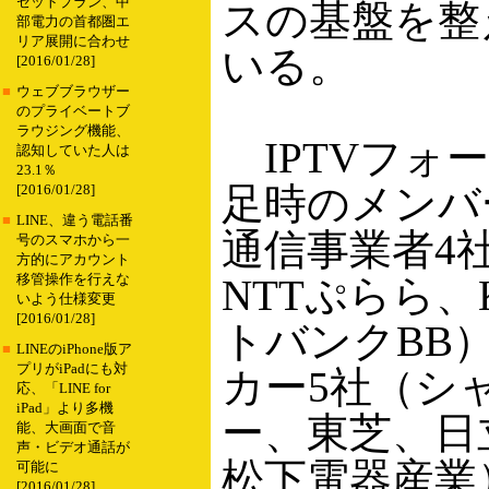
セットプラン、中
スの基盤を整
部電力の首都圏エ
リア展開に合わせ
いる。
[2016/01/28]
■
ウェブブラウザー
のプライベートブ
ラウジング機能、
IPTVフォ
認知していた人は
23.1％
足時のメンバ
[2016/01/28]
■
LINE、違う電話番
通信事業者4社
号のスマホから一
方的にアカウント
移管操作を行えな
NTTぷらら、
いよう仕様変更
[2016/01/28]
トバンクBB
■
LINEのiPhone版ア
プリがiPadにも対
カー5社（シ
応、「LINE for
iPad」より多機
ー、東芝、日
能、大画面で音
声・ビデオ通話が
松下電器産業
可能に
[2016/01/28]