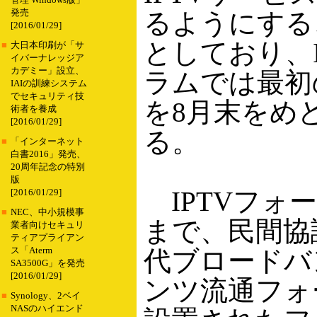
管理 Windows版」
発売
るようにする
[2016/01/29]
としており、I
■
大日本印刷が「サ
イバーナレッジア
カデミー」設立、
ラムでは最初
IAIの訓練システム
でセキュリティ技
を8月末をめ
術者を養成
[2016/01/29]
る。
■
「インターネット
白書2016」発売、
20周年記念の特別
版
IPTVフォ
[2016/01/29]
■
NEC、中小規模事
まで、民間協
業者向けセキュリ
ティアプライアン
ス「Aterm
代ブロードバ
SA3500G」を発売
[2016/01/29]
ンツ流通フォ
■
Synology、2ベイ
NASのハイエンド