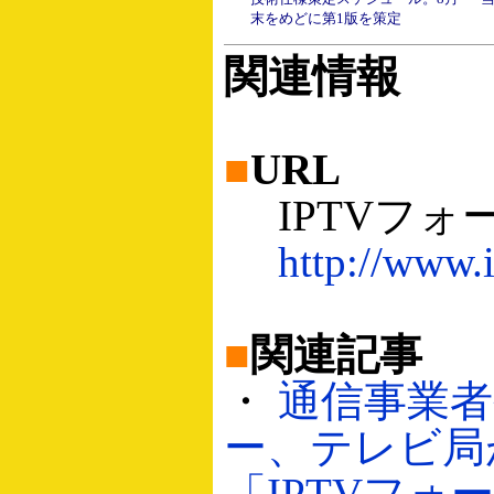
末をめどに第1版を策定
関連情報
■
URL
IPTVフォ
http://www.
■
関連記事
・
通信事業
ー、テレビ局
「IPTVフォ