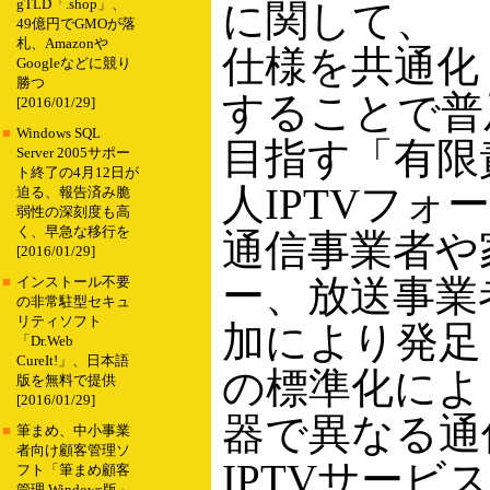
gTLD「.shop」、
に関して、
49億円でGMOが落
札、Amazonや
仕様を共通化
Googleなどに競り
勝つ
することで普
[2016/01/29]
■
Windows SQL
目指す「有限
Server 2005サポー
ト終了の4月12日が
人IPTVフォ
迫る、報告済み脆
弱性の深刻度も高
く、早急な移行を
通信事業者や
[2016/01/29]
ー、放送事業
■
インストール不要
の非常駐型セキュ
リティソフト
加により発足
「Dr.Web
CureIt!」、日本語
の標準化によ
版を無料で提供
[2016/01/29]
器で異なる通
■
筆まめ、中小事業
者向け顧客管理ソ
IPTVサービ
フト「筆まめ顧客