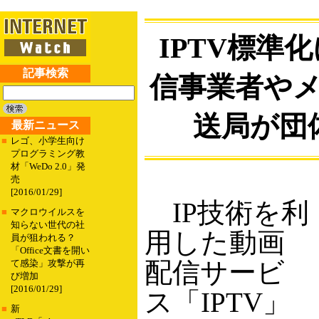
IPTV標準
記事検索
信事業者や
送局が団
最新ニュース
■
レゴ、小学生向け
プログラミング教
材「WeDo 2.0」発
売
[2016/01/29]
IP技術を利
■
マクロウイルスを
知らない世代の社
用した動画
員が狙われる？
「Office文書を開い
配信サービ
て感染」攻撃が再
び増加
[2016/01/29]
ス「IPTV」
■
新