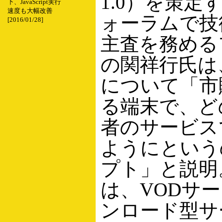
1.0）を策定す
下、JavaScript実行
速度も大幅改善
ォーラムで技
[2016/01/28]
主査を務める
の関祥行氏は
について「市
る端末で、ど
者のサービス
ようにという
プト」と説明
は、VODサ
ンロード型サ