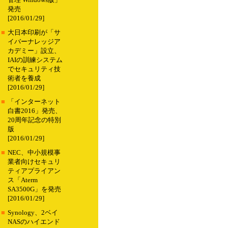
管理 Windows版」
発売
[2016/01/29]
■
大日本印刷が「サ
イバーナレッジア
カデミー」設立、
IAIの訓練システム
でセキュリティ技
術者を養成
[2016/01/29]
■
「インターネット
白書2016」発売、
20周年記念の特別
版
[2016/01/29]
■
NEC、中小規模事
業者向けセキュリ
ティアプライアン
ス「Aterm
SA3500G」を発売
[2016/01/29]
■
Synology、2ベイ
NASのハイエンド