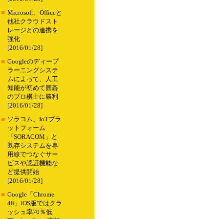
■
Microsoft、Officeと
他社クラウドスト
レージとの連携を
強化
[2016/01/28]
■
Googleのディープ
ラーニングシステ
ムによって、人工
知能が初めて囲碁
のプロ棋士に勝利
[2016/01/28]
■
ソラコム、IoTプラ
ットフォーム
「SORACOM」と
既存システムを専
用線でつなぐサー
ビスや認証機能な
ど提供開始
[2016/01/28]
■
Google「Chrome
48」iOS版ではクラ
ッシュ率70％低