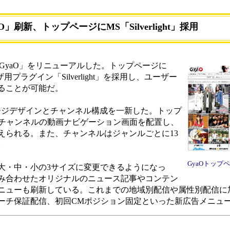
O」刷新、トップページにMS「Silverlight」採用
GyaO」をリニューアルした。トップページに
プラグイン「Silverlight」を採用し、ユーザー
ることが可能だ。
ージデザインとチャンネル構成を一新した。トップ
採用。各チャンネルの動画ナビゲーション画面を配置し、
えられる。また、チャンネルはジャンルごとに13
。
GyaOトップ
・中・小の3サイズに変更できるようになっ
み合わせたオリジナルのニュース記事やコンテン
ニューも刷新している。これまでの地域別配信や属性別配信に
ーチ保証配信、初回CMポジション固定といった新広告メニュ