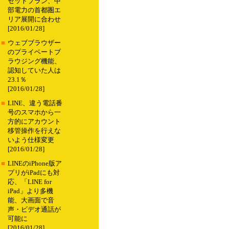
セットプラン、中
部電力の首都圏エ
リア展開に合わせ
[2016/01/28]
■
ウェブブラウザー
のプライベートブ
ラウジング機能、
認知していた人は
23.1％
[2016/01/28]
■
LINE、違う電話番
号のスマホから一
方的にアカウント
移管操作を行えな
いよう仕様変更
[2016/01/28]
■
LINEのiPhone版ア
プリがiPadにも対
応、「LINE for
iPad」より多機
能、大画面で音
声・ビデオ通話が
可能に
[2016/01/28]