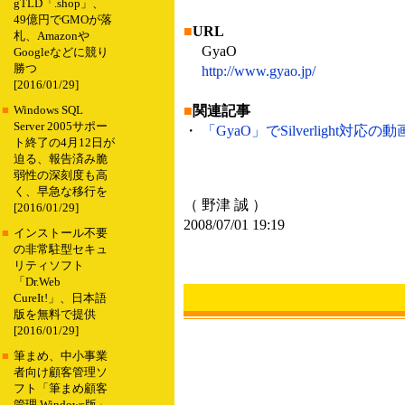
gTLD「.shop」、
49億円でGMOが落
■
URL
札、Amazonや
GyaO
Googleなどに競り
勝つ
http://www.gyao.jp/
[2016/01/29]
■
関連記事
■
Windows SQL
Server 2005サポー
・
「GyaO」でSilverlight対応の
ト終了の4月12日が
迫る、報告済み脆
弱性の深刻度も高
く、早急な移行を
（ 野津 誠 ）
[2016/01/29]
2008/07/01 19:19
■
インストール不要
の非常駐型セキュ
リティソフト
「Dr.Web
CureIt!」、日本語
版を無料で提供
[2016/01/29]
■
筆まめ、中小事業
者向け顧客管理ソ
フト「筆まめ顧客