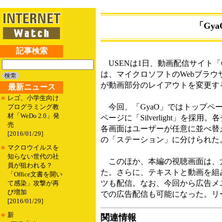
「Gya
記事検索
USENは1日、動画配信サイト「
は、マイクロソフトのWebブラウザ用
が動画部分のレイアウトを変更す
最新ニュース
■
レゴ、小学生向け
今回、「GyaO」ではトップペ
プログラミング教
材「WeDo 2.0」発
ページに「Silverlight」を
売
各画面はユーザーが任意に並べ替
[2016/01/29]
の「ステーション」に分けられた
■
マクロウイルスを
知らない世代の社
このほか、本編の視聴画面は、大
員が狙われる？
た。さらに、テキストと動画を組
「Office文書を開い
ツも配信。なお、今回から広告メ
て感染」攻撃が再
び増加
での広告配信も可能になった。リ
[2016/01/29]
■
新
関連情報