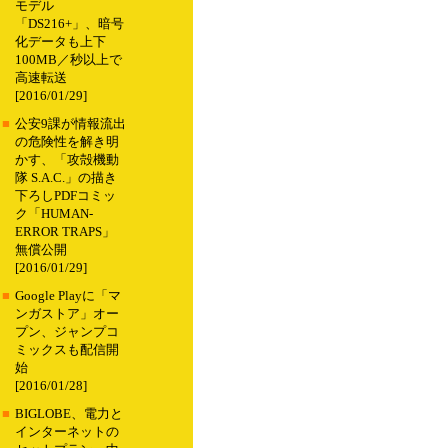
モデル
「DS216+」、暗号
化データも上下
100MB／秒以上で
高速転送
[2016/01/29]
■
公安9課が情報流出
の危険性を解き明
かす、「攻殻機動
隊 S.A.C.」の描き
下ろしPDFコミッ
ク「HUMAN-
ERROR TRAPS」
無償公開
[2016/01/29]
■
Google Playに「マ
ンガストア」オー
プン、ジャンプコ
ミックスも配信開
始
[2016/01/28]
■
BIGLOBE、電力と
インターネットの