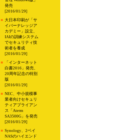
管理 Windows版」
発売
[2016/01/29]
■
大日本印刷が「サ
イバーナレッジア
カデミー」設立、
IAIの訓練システム
でセキュリティ技
術者を養成
[2016/01/29]
■
「インターネット
白書2016」発売、
20周年記念の特別
版
[2016/01/29]
■
NEC、中小規模事
業者向けセキュリ
ティアプライアン
ス「Aterm
SA3500G」を発売
[2016/01/29]
■
Synology、2ベイ
NASのハイエンド