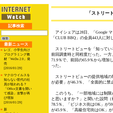
「ストリー
記事検索
アイシェアは28日、「Googl
「CLUB BBQ」の会員443人に
最新ニュース
ストリートビューを「知っている
■
レゴ、小学生向け
前回調査時と同程度だった。一方
プログラミング教
材「WeDo 2.0」発
71.9％で、前回の65.9％から増
売
った。
[2016/01/29]
■
マクロウイルスを
ストリートビューの提供地域の制
知らない世代の社
が必要」が46.3％、「全面的に禁
員が狙われる？
「Office文書を開い
このうち、「一部地域には制限が
て感染」攻撃が再
び増加
と思いますか？」と聞いた設問（複
[2016/01/29]
78.5％、「ビジネス街はOK」が5
■
新
が45.9％、「高級住宅街はOK」が