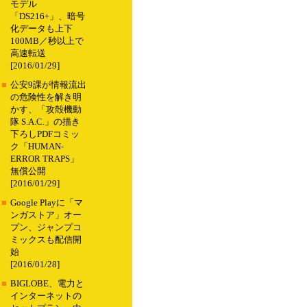
モデル
「DS216+」、暗号
化データも上下
100MB／秒以上で
高速転送
[2016/01/29]
■
公安9課が情報流出
の危険性を解き明
かす、「攻殻機動
隊 S.A.C.」の描き
下ろしPDFコミッ
ク「HUMAN-
ERROR TRAPS」
無償公開
[2016/01/29]
■
Google Playに「マ
ンガストア」オー
プン、ジャンプコ
ミックスも配信開
始
[2016/01/28]
■
BIGLOBE、電力と
インターネットの