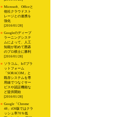
■
Microsoft、Officeと
他社クラウドスト
レージとの連携を
強化
[2016/01/28]
■
Googleのディープ
ラーニングシステ
ムによって、人工
知能が初めて囲碁
のプロ棋士に勝利
[2016/01/28]
■
ソラコム、IoTプラ
ットフォーム
「SORACOM」と
既存システムを専
用線でつなぐサー
ビスや認証機能な
ど提供開始
[2016/01/28]
■
Google「Chrome
48」iOS版ではクラ
ッシュ率70％低