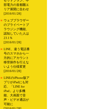
セットプラン、中
部電力の首都圏エ
リア展開に合わせ
[2016/01/28]
■
ウェブブラウザー
のプライベートブ
ラウジング機能、
認知していた人は
23.1％
[2016/01/28]
■
LINE、違う電話番
号のスマホから一
方的にアカウント
移管操作を行えな
いよう仕様変更
[2016/01/28]
■
LINEのiPhone版ア
プリがiPadにも対
応、「LINE for
iPad」より多機
能、大画面で音
声・ビデオ通話が
可能に
[2016/01/28]