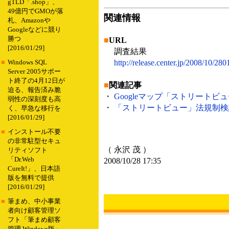
gTLD「.shop」、
49億円でGMOが落
関連情報
札、Amazonや
Googleなどに競り
勝つ
■
URL
[2016/01/29]
調査結果
http://release.center.jp/2008/10/280
■
Windows SQL
Server 2005サポー
ト終了の4月12日が
■
関連記事
迫る、報告済み脆
・
Googleマップ「ストリートビュ
弱性の深刻度も高
・
「ストリートビュー」法規制検討を
く、早急な移行を
[2016/01/29]
■
インストール不要
の非常駐型セキュ
（ 永沢 茂 ）
リティソフト
「Dr.Web
2008/10/28 17:35
CureIt!」、日本語
版を無料で提供
[2016/01/29]
■
筆まめ、中小事業
者向け顧客管理ソ
フト「筆まめ顧客