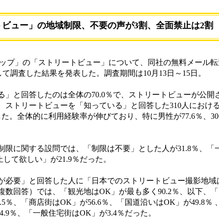
トビュー」の地域制限、不要の声が3割、全面禁止は2割
e マップ」の「ストリートビュー」について、同社の無料メール
対して調査した結果を発表した。調査期間は10月13日～15日。
」と回答したのは全体の70.0％で、ストリートビューが公開
、ストリートビューを「知っている」と回答した310人におけ
加した。全体的に利用経験率が伸びており、特に男性が77.6％、30
限に関する設問では、「制限は不要」とした人が31.8％、「
止して欲しい」が21.9％だった。
必要」と回答した人に「日本でのストリートビュー撮影地域
数回答）では、「観光地はOK」が最も多く90.2％、以下、「
9.5％、「商店街はOK」が56.6％、「国道沿いはOK」が49.8％
4.9％、「一般住宅街はOK」が3.4％だった。