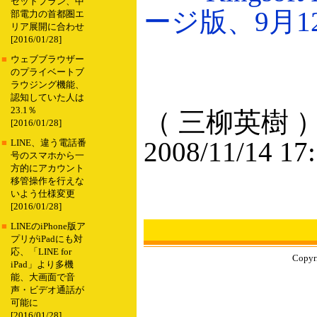
セットプラン、中
ージ版、9月12
部電力の首都圏エ
リア展開に合わせ
[2016/01/28]
■
ウェブブラウザー
のプライベートブ
ラウジング機能、
認知していた人は
23.1％
（ 三柳英樹 
[2016/01/28]
2008/11/14 17
■
LINE、違う電話番
号のスマホから一
方的にアカウント
移管操作を行えな
いよう仕様変更
[2016/01/28]
■
LINEのiPhone版ア
プリがiPadにも対
応、「LINE for
Copyri
iPad」より多機
能、大画面で音
声・ビデオ通話が
可能に
[2016/01/28]