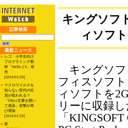
キングソフ
記事検索
ィソフト
最新ニュース
■
レゴ、小学生向け
プログラミング教
キングソフト
材「WeDo 2.0」発
売
[2016/01/29]
フィスソフト
■
マクロウイルスを
ィソフトを2G
知らない世代の社
員が狙われる？
「Office文書を開い
リーに収録し
て感染」攻撃が再
び増加
「KINGSOFT Of
[2016/01/29]
■
新