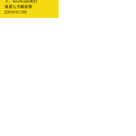
下、JavaScript実行
速度も大幅改善
[2016/01/28]