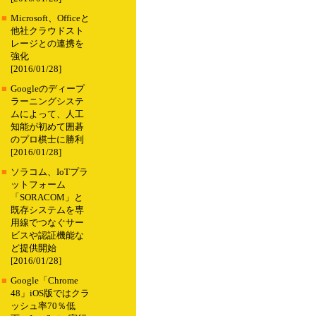
■
Microsoft、Officeと
他社クラウドスト
レージとの連携を
強化
[2016/01/28]
■
Googleのディープ
ラーニングシステ
ムによって、人工
知能が初めて囲碁
のプロ棋士に勝利
[2016/01/28]
■
ソラコム、IoTプラ
ットフォーム
「SORACOM」と
既存システムを専
用線でつなぐサー
ビスや認証機能な
ど提供開始
[2016/01/28]
■
Google「Chrome
48」iOS版ではクラ
ッシュ率70％低