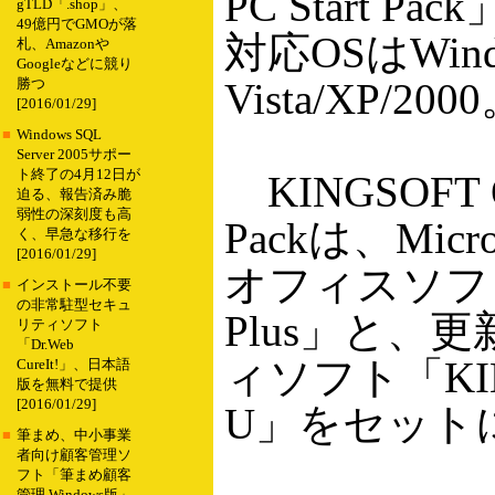
PC Start 
gTLD「.shop」、
49億円でGMOが落
対応OSはWind
札、Amazonや
Googleなどに競り
Vista/XP/2
勝つ
[2016/01/29]
■
Windows SQL
Server 2005サポー
ト終了の4月12日が
KINGSOFT Off
迫る、報告済み脆
弱性の深刻度も高
Packは、Micr
く、早急な移行を
[2016/01/29]
オフィスソフト「K
■
インストール不要
の非常駐型セキュ
Plus」と、
リティソフト
「Dr.Web
ィソフト「KINGSO
CureIt!」、日本語
版を無料で提供
[2016/01/29]
U」をセット
■
筆まめ、中小事業
者向け顧客管理ソ
フト「筆まめ顧客