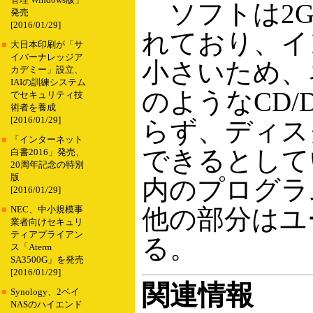
管理 Windows版」
ソフトは2G
発売
[2016/01/29]
れており、イ
■
大日本印刷が「サ
イバーナレッジア
小さいため、
カデミー」設立、
IAIの訓練システム
のようなCD
でセキュリティ技
術者を養成
[2016/01/29]
らず、ディス
■
「インターネット
できるとして
白書2016」発売、
20周年記念の特別
版
内のプログラ
[2016/01/29]
他の部分はユ
■
NEC、中小規模事
業者向けセキュリ
ティアプライアン
る。
ス「Aterm
SA3500G」を発売
[2016/01/29]
関連情報
■
Synology、2ベイ
NASのハイエンド