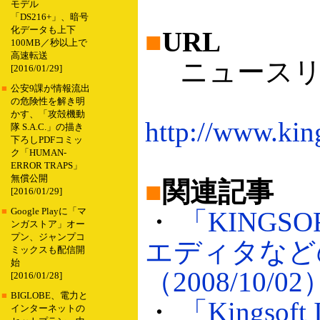
モデル
「DS216+」、暗号
化データも上下
■
URL
100MB／秒以上で
高速転送
ニュースリ
[2016/01/29]
■
公安9課が情報流出
の危険性を解き明
かす、「攻殻機動
http://www.kin
隊 S.A.C.」の描き
下ろしPDFコミッ
ク「HUMAN-
ERROR TRAPS」
無償公開
■
関連記事
[2016/01/29]
■
Google Playに「マ
・
「KINGSOF
ンガストア」オー
プン、ジャンプコ
エディタなど
ミックスも配信開
始
（2008/10/02
[2016/01/28]
■
BIGLOBE、電力と
・
「Kingsoft
インターネットの