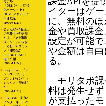
課金APIを提
モデル
「DS216+」、暗号
イターはゲー
化データも上下
100MB／秒以上で
に、無料のほ
高速転送
[2016/01/29]
金や買取課金
■
公安9課が情報流出
の危険性を解き明
設定が可能で
かす、「攻殻機動
隊 S.A.C.」の描き
下ろしPDFコミッ
や金額は自由
ク「HUMAN-
ERROR TRAPS」
る。
無償公開
[2016/01/29]
■
Google Playに「マ
ンガストア」オー
モリタポ課
プン、ジャンプコ
ミックスも配信開
始
料は発生せず
[2016/01/28]
が支払ったモ
■
BIGLOBE、電力と
インターネットの