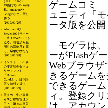
gTLD「.shop」、
ゲームコミ
49億円でGMOが落
札、Amazonや
ュニティ「モ
Googleなどに競り
勝つ
ータ版を公開
[2016/01/29]
■
Windows SQL
Server 2005サポー
ト終了の4月12日が
モゲラは、
迫る、報告済み脆
弱性の深刻度も高
く、早急な移行を
ーがFlash
[2016/01/29]
Webブラウ
■
インストール不要
の非常駐型セキュ
リティソフト
きるゲームを
「Dr.Web
CureIt!」、日本語
できるゲーム
版を無料で提供
[2016/01/29]
ィ。登録クリ
■
筆まめ、中小事業
者向け顧客管理ソ
は、アカウン
フト「筆まめ顧客