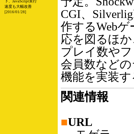
予定。Shockw
下、JavaScript実行
速度も大幅改善
CGI、Silver
[2016/01/28]
作するWeb
応を図るほか
プレイ数やフ
会員数などの
機能を実装す
関連情報
■
URL