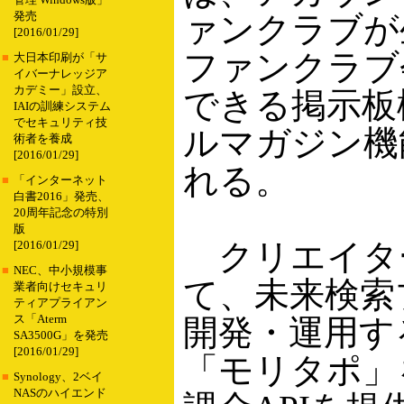
管理 Windows版」
発売
ァンクラブが
[2016/01/29]
ファンクラブ
■
大日本印刷が「サ
イバーナレッジア
カデミー」設立、
できる掲示板
IAIの訓練システム
でセキュリティ技
ルマガジン機
術者を養成
[2016/01/29]
れる。
■
「インターネット
白書2016」発売、
20周年記念の特別
版
クリエイタ
[2016/01/29]
■
NEC、中小規模事
て、未来検索
業者向けセキュリ
ティアプライアン
ス「Aterm
開発・運用す
SA3500G」を発売
[2016/01/29]
「モリタポ」
■
Synology、2ベイ
NASのハイエンド