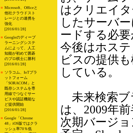
はクリエイタ
■
Microsoft、Officeと
他社クラウドスト
したサーバー
レージとの連携を
強化
[2016/01/28]
ードする必要
■
Googleのディープ
ラーニングシステ
今後はホステ
ムによって、人工
知能が初めて囲碁
ビスの提供も
のプロ棋士に勝利
[2016/01/28]
している。
■
ソラコム、IoTプラ
ットフォーム
「SORACOM」と
既存システムを専
未来検索ブ
用線でつなぐサー
ビスや認証機能な
ど提供開始
は、2009年
[2016/01/28]
次期バージョ
■
Google「Chrome
48」iOS版ではクラ
ッシュ率70％低