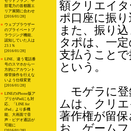
セットプラン、中
額クリエイタ
部電力の首都圏エ
リア展開に合わせ
ポ口座に振り
[2016/01/28]
■
ウェブブラウザー
また、振り込
のプライベートブ
ラウジング機能、
タポは、一定
認知していた人は
23.1％
支払うことで
[2016/01/28]
■
LINE、違う電話番
という。
号のスマホから一
方的にアカウント
移管操作を行えな
いよう仕様変更
[2016/01/28]
モゲラに登
■
LINEのiPhone版ア
プリがiPadにも対
ムは、クリエ
応、「LINE for
iPad」より多機
著作権が留保
能、大画面で音
声・ビデオ通話が
お、ゲームフ
可能に
[2016/01/28]