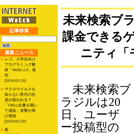
未来検索ブ
記事検索
課金できる
ニティ「
最新ニュース
■
レゴ、小学生向け
プログラミング教
材「WeDo 2.0」発
売
[2016/01/29]
未来検索ブ
■
マクロウイルスを
知らない世代の社
ラジルは20
員が狙われる？
「Office文書を開い
日、ユーザ
て感染」攻撃が再
び増加
[2016/01/29]
ー投稿型の
■
新