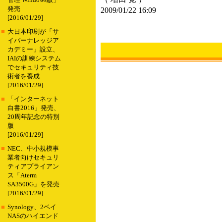
管理 Windows版」
発売
2009/01/22 16:09
[2016/01/29]
■
大日本印刷が「サ
イバーナレッジア
カデミー」設立、
IAIの訓練システム
でセキュリティ技
術者を養成
[2016/01/29]
■
「インターネット
白書2016」発売、
20周年記念の特別
版
[2016/01/29]
■
NEC、中小規模事
業者向けセキュリ
ティアプライアン
ス「Aterm
SA3500G」を発売
[2016/01/29]
■
Synology、2ベイ
NASのハイエンド