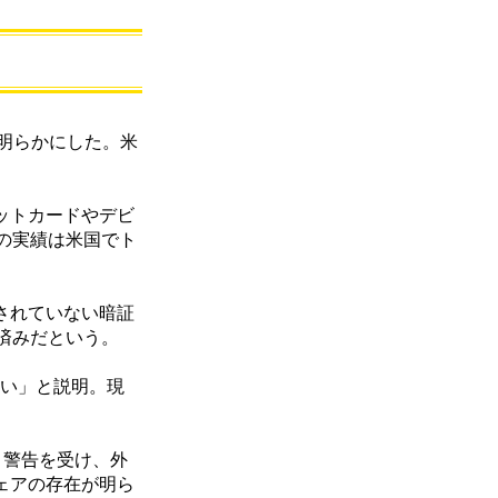
とを明らかにした。米
ジットカードやデビ
の実績は米国でト
化されていない暗証
済みだという。
高い」と説明。現
る」と警告を受け、外
ウェアの存在が明ら