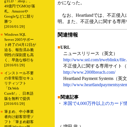
gTLD「.shop」、
かになった。
49億円でGMOが落
札、Amazonや
なお、Heartlandでは、不
Googleなどに競り
明。また、不正侵入に関する専用
勝つ
[2016/01/29]
関連情報
■
Windows SQL
Server 2005サポー
ト終了の4月12日が
■
URL
迫る、報告済み脆
ニュースリリース（英文）
弱性の深刻度も高
http://www.snl.com/irweblinkx/f
く、早急な移行を
[2016/01/29]
不正侵入に関する専用サイト（
http://www.2008breach.com/
■
インストール不要
Heartland Payment Systems（英
の非常駐型セキュ
リティソフト
http://www.heartlandpaymentsyste
「Dr.Web
CureIt!」、日本語
■
関連記事
版を無料で提供
・
米国で4,000万件以上のカード情
[2016/01/29]
■
筆まめ、中小事業
者向け顧客管理ソ
フト「筆まめ顧客
（ 増田 覚 ）