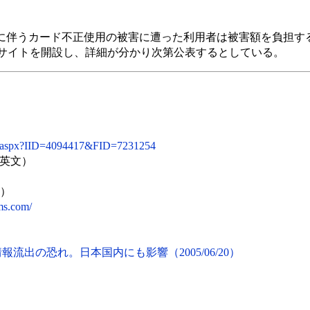
正侵入に伴うカード不正使用の被害に遭った利用者は被害額を負担
サイトを開設し、詳細が分かり次第公表するとしている。
ile.aspx?IID=4094417&FID=7231254
英文）
文）
ms.com/
報流出の恐れ。日本国内にも影響（2005/06/20）