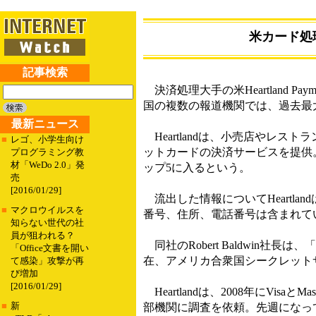
米カード処
記事検索
決済処理大手の米Heartland P
国の複数の報道機関では、過去最
最新ニュース
Heartlandは、小売店やレ
■
レゴ、小学生向け
ットカードの決済サービスを提供
プログラミング教
材「WeDo 2.0」発
ップ5に入るという。
売
[2016/01/29]
流出した情報についてHeartl
■
マクロウイルスを
番号、住所、電話番号は含まれて
知らない世代の社
員が狙われる？
同社のRobert Baldwin
「Office文書を開い
在、アメリカ合衆国シークレット
て感染」攻撃が再
び増加
[2016/01/29]
Heartlandは、2008年にVi
■
新
部機関に調査を依頼。先週になって