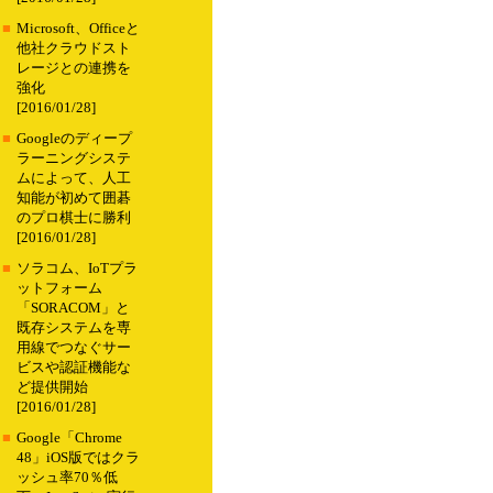
■
Microsoft、Officeと
他社クラウドスト
レージとの連携を
強化
[2016/01/28]
■
Googleのディープ
ラーニングシステ
ムによって、人工
知能が初めて囲碁
のプロ棋士に勝利
[2016/01/28]
■
ソラコム、IoTプラ
ットフォーム
「SORACOM」と
既存システムを専
用線でつなぐサー
ビスや認証機能な
ど提供開始
[2016/01/28]
■
Google「Chrome
48」iOS版ではクラ
ッシュ率70％低