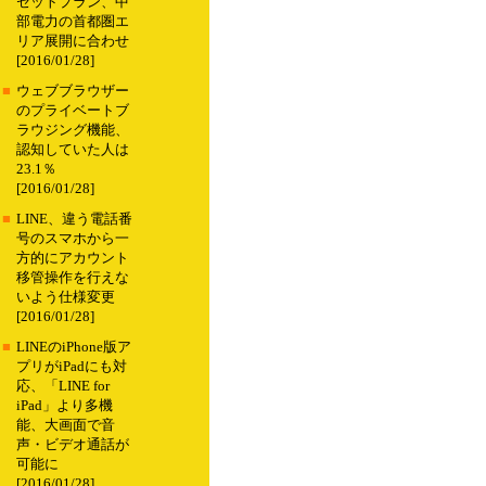
セットプラン、中
部電力の首都圏エ
リア展開に合わせ
[2016/01/28]
■
ウェブブラウザー
のプライベートブ
ラウジング機能、
認知していた人は
23.1％
[2016/01/28]
■
LINE、違う電話番
号のスマホから一
方的にアカウント
移管操作を行えな
いよう仕様変更
[2016/01/28]
■
LINEのiPhone版ア
プリがiPadにも対
応、「LINE for
iPad」より多機
能、大画面で音
声・ビデオ通話が
可能に
[2016/01/28]