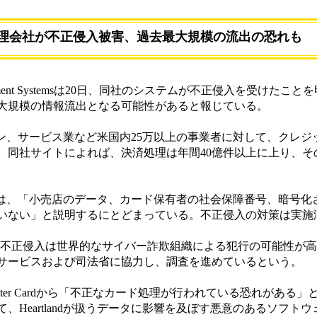
理会社が不正侵入被害、過去最大規模の流出の恐れも
ayment Systemsは20日、同社のシステムが不正侵入を受けたこ
大規模の情報流出となる可能性があると報じている。
ストラン、サービス業など米国内25万以上の事業者に対して、クレ
。同社サイトによれば、決済処理は年間40億件以上に上り、そ
andは、「小売店のデータ、カード保有者の社会保障番号、暗号
いない」と説明するにとどまっている。不正侵入の対策は実施
社長は、「不正侵入は世界的なサイバー詐欺組織による犯行の可能性が
サービスおよび司法省に協力し、調査を進めているという。
saとMaster Cardから「不正なカード処理が行われている恐れがあ
、Heartlandが扱うデータに影響を及ぼす悪意のあるソフト