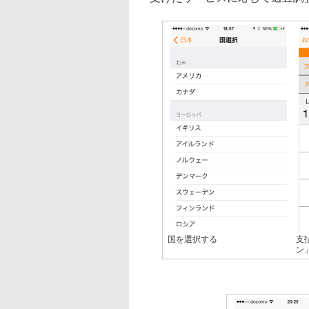
国を選択する
支
ン