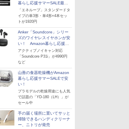
暮らし応援サマーSALE最終
日
「エネループ」スタンダードタ
イプの単3形・単4形×4本セッ
トが1920円
Anker「Soundcore」シリー
ズのワイヤレスイヤホンが安
い！ Amazon暮らし応援サ
マーSALE
アクティブノイキャン対応
「Soundcore P31i」が4990円
など
山善の食器乾燥機がAmazon
暮らし応援サマーSALEで安
い！
プラモデルの乾燥用途にも人気
で話題の「YD-180（LH）」が
セール中
手の届く場所に置いてサッと
掃除できるハンディクリーナ
ー、ニトリが発売