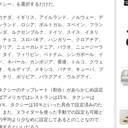
クシー」を選択するだけだ。
ナダ、イギリス、アイルランド、ノルウェー、デ
ンランド、ロシア、ポルトガル、スペイン、フラン
ンダ、ルクセンブルク、ドイツ、スイス、イタリ
、チェコ、スロバキア、ハンガリー、クロアチア、
ラリア、ニューカレドニア、パラオ、ニュージーラ
、タイ、フィリピン、ベトナム、シンガポール、イ
ド、ネパール、カンボジア、香港、トルコ、クウェ
オ、モルディブ、メキシコ、パナマ、キューバ、ブ
、チリ、ボリビア、パラグアイ、ウルグアイ。
クシーのチップレート（割合）があらかじめ設定
ばアメリカではレストランは15％、タクシーは
5％、タクシーは10％といった具合で設定済みのた
。また、スライダーを使った手動での設定も可能と
の平均より少なめに設定してあるとのことなので、
整するといいだろう。