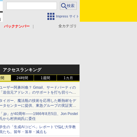
Impress サイト
全カテゴリ
バックナンバー
アクセスランキング
時間
24時間
1週間
1カ月
ユーザー阿鼻叫喚？ Gmail、サードパーティの
「送信元アドレス」のサポートを打ち切りへ
【やじうまWatch】
タイガー、魔法瓶の技術を応用した断熱材をデ
ータセンターに提供、東急グループの実証実験
で 「ステンレス密封真空断熱パネル TIVIP」
「.jp」が40周年――1986年8月5日、Jon Postel
氏から村井純氏に委任
学生の「生成AIコピペ」レポートで悩む大学教
員たち。留年・落単・減点も