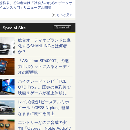
総務省、初学者向け「社会人のためのデータサ
イエンス入門」リニューアル開講
もっと見る
Special Site
総合オーディオブランドに進
化するSHANLINGとは何者
か？
「A&ultima SP4000T」の魅
力！ポケットに入るオーディ
オの醍醐味
ハイグレードテレビ「TCL
Q7D Pro」。圧巻の色彩美で
映画＆ゲームが極上体験に
レイズ鍛造1ピースアルミホ
イール「CE28 N-plus」軽量
なままに剛性を向上
エントリーなのに脅威の実
力!「Osprey」Noble Audioワ