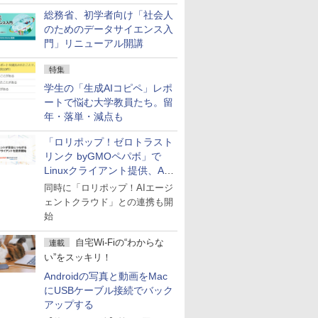
総務省、初学者向け「社会人
のためのデータサイエンス入
門」リニューアル開講
特集
学生の「生成AIコピペ」レポ
ートで悩む大学教員たち。留
年・落単・減点も
「ロリポップ！ゼロトラスト
リンク byGMOペパボ」で
Linuxクライアント提供、AI
エージェントの接続が容易に
同時に「ロリポップ！AIエージ
ェントクラウド」との連携も開
始
自宅Wi-Fiの“わからな
連載
い”をスッキリ！
Androidの写真と動画をMac
にUSBケーブル接続でバック
アップする