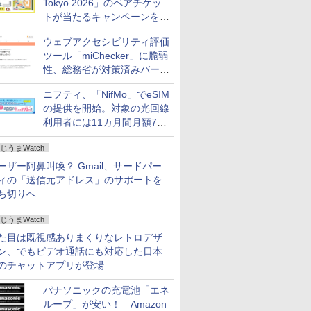
Tokyo 2026」のペアチケッ
トが当たるキャンペーンをX
で実施。8月16日まで
ウェブアクセシビリティ評価
ツール「miChecker」に脆弱
性、総務省が対策済みバージ
ョンへの更新を呼び掛け
ニフティ、「NifMo」でeSIM
の提供を開始。対象の光回線
利用者には11カ月間月額770
円割引のキャンペーン
じうまWatch
ーザー阿鼻叫喚？ Gmail、サードパー
ィの「送信元アドレス」のサポートを
ち切りへ
じうまWatch
た目は既視感ありまくりなレトロデザ
ン、でもビデオ通話にも対応した日本
のチャットアプリが登場
パナソニックの充電池「エネ
ループ」が安い！ Amazon