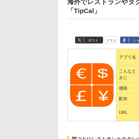
海外でレストランやタ
「TipCal」
ポスト
リスト
シ
アプリ名
こんなと
きに
価格
配布
URL