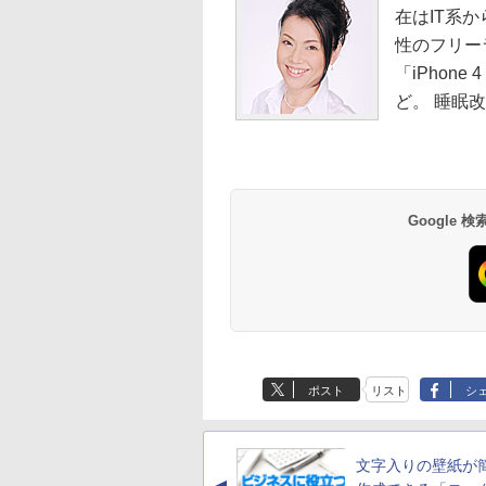
在はIT系
性のフリー
「iPhon
ど。 睡眠
Google
ポスト
リスト
シ
文字入りの壁紙が