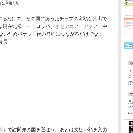
完全利用可能
力するだけで、その国にあったチップの金額が算出で
は現在北米、ヨーロッパ、オセアニア、アジア、中
れないためパケット代の節約につながるだけでなく、
特長。
や
ユ
テ
打
や
見
イ
発
」で訪問先の国を選ぼう。あとは支払い額を入力