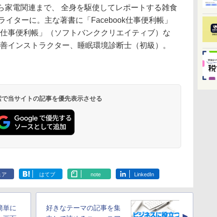
から家電関連まで、 全身を駆使してレポートする雑食
ライターに。主な著書に「Facebook仕事便利帳」
e 4 仕事便利帳」（ソフトバンククリエイティブ）な
改善インストラクター、睡眠環境診断士（初級）。
 検索で当サイトの記事を優先表示させる
ェア
はてブ
note
LinkedIn
簡単に
好きなテーマの記事を集
▲