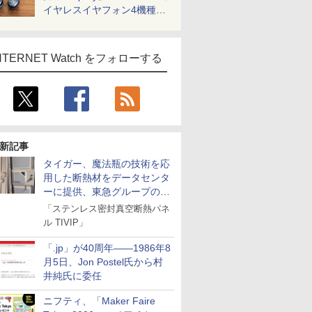
イヤレスイヤフォン4機種を
一気に聴く
NTERNET Watch をフォローする
新記事
タイガー、魔法瓶の技術を応
用した断熱材をデータセンタ
ーに提供、東急グループの実
証実験で
「ステンレス密封真空断熱パネ
ル TIVIP」
「.jp」が40周年――1986年8
月5日、Jon Postel氏から村
井純氏に委任
ニフティ、「Maker Faire