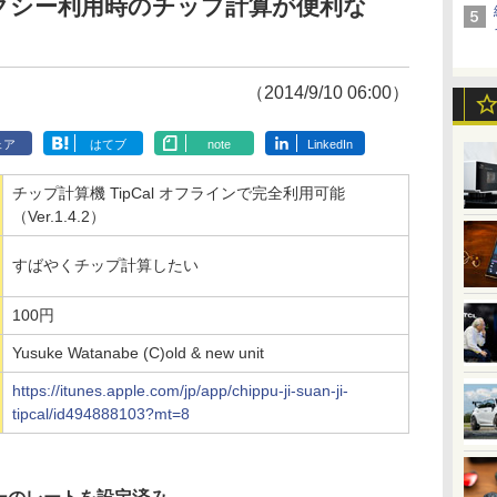
クシー利用時のチップ計算が便利な
（2014/9/10 06:00）
ェア
はてブ
note
LinkedIn
チップ計算機 TipCal オフラインで完全利用可能
（Ver.1.4.2）
すばやくチップ計算したい
100円
Yusuke Watanabe (C)old & new unit
https://itunes.apple.com/jp/app/chippu-ji-suan-ji-
tipcal/id494888103?mt=8