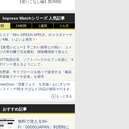
【使いこなし編】第294回
Impress Watchシリーズ 人気記事
時間
24時間
1週間
1カ月
ミスド「Mrs. GREEN APPLE」のコラボドーナ
ツ4種、いよいよ発売！
【家電レビュー】手ごわい雑草との戦い、コメ
リの草刈機で完全勝利 掃除機感覚で使えた
NTT島田社長、ソフトバンクのセブン出資に「d
ポイント使えるようにして」
吉野家、牛リブロースを熱々で提供する「極旨
牛鉄板ステーキ定食」を発売
NewDays「増量フェス」を実施！おにぎり/サ
ンドイッチ/焼きそばなど16品が値段そのままで
ボリュームアップ
もっと見る
おすすめ記事
無料で使えるWi-
Fi「00000JAPAN」利用時に