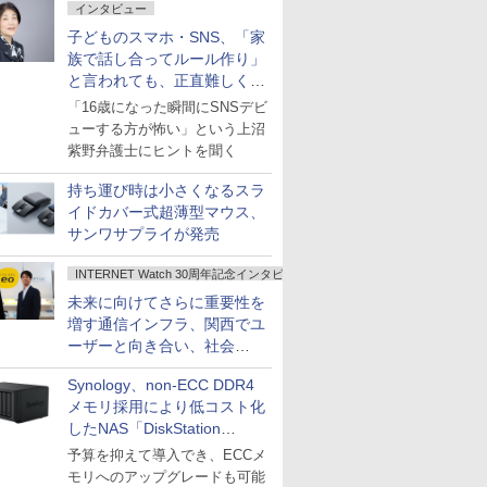
インタビュー
子どものスマホ・SNS、「家
族で話し合ってルール作り」
と言われても、正直難しくな
いですか？
「16歳になった瞬間にSNSデビ
ューする方が怖い」という上沼
紫野弁護士にヒントを聞く
持ち運び時は小さくなるスラ
イドカバー式超薄型マウス、
サンワサプライが発売
INTERNET Watch 30周年記念インタビュー
未来に向けてさらに重要性を
増す通信インフラ、関西でユ
ーザーと向き合い、社会
の“あたらしい”を起動し続け
Synology、non-ECC DDR4
る～オプテージ
メモリ採用により低コスト化
したNAS「DiskStation
neo+」シリーズ
予算を抑えて導入でき、ECCメ
モリへのアップグレードも可能