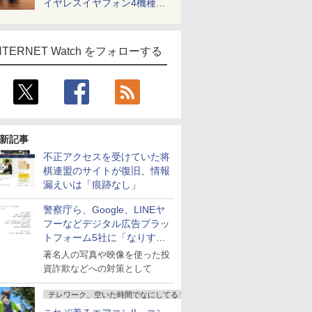
イヤレスイヤフォン4機種を
一気に聴く
NTERNET Watch をフォローする
新記事
不正アクセスを受けていた将
棋連盟のサイトが復旧、情報
漏えいは「痕跡なし」
警察庁ら、Google、LINEヤ
フーなどデジタル広告プラッ
トフォーム5社に「なりすま
し詐欺広告」対策強化を要請
著名人の写真や映像を使った投
資詐欺などへの対策として
テレワーク、空いた時間でなにしてる？