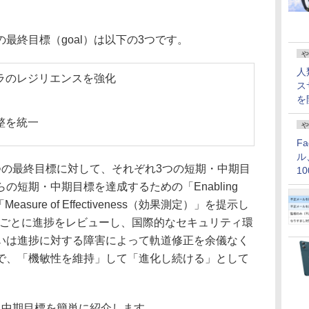
終目標（goal）は以下の3つです。
や
人
ラのレジリエンスを強化
ス
を
整を統一
や
F
ル
の最終目標に対して、それぞれ3つの短期・中期目
1
価
れらの短期・中期目標を達成するための「Enabling
asure of Effectiveness（効果測定）」を提示し
期ごとに進捗をレビューし、国際的なセキュリティ環
いは進捗に対する障害によって軌道修正を余儀なく
で、「機敏性を維持」して「進化し続ける」として
中期目標を簡単に紹介します。