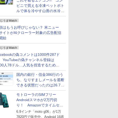
これぞ着るエアコン!! コン
ビニで買える冷凍ペットボト
ルで体を冷やす山善の水冷ベ
ストがロードバイクにちょう
じうまWatch
どいい【ぼっち・ざ・ろー
ど！その14】
類はもうお呼びじゃない？ 米ニュー
サイトがAIクローラー対象の広告配信
開始
じうまWatch
acebookの偽コメントは1000件287ド
、YouTubeの偽チャンネル登録は
000人78ドル…人気を捏造するための
格リストが公開中
国内の銀行・信金386行のう
ち、なりすましメールを遮断
できる状態だったのは26.7％
にとどまる～GMOブランド
モトローラのSIMフリー
セキュリティ調査
Androidスマホが2万円切
り！ Amazonでタイムセー
ル
6.9インチ「moto g06」が1万
7820円で販売中。Android 16搭