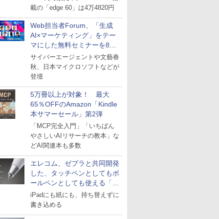
載の「edge 60」は4万4820円
Web担当者Forum、「生成
AI×マーケティング」をテー
マにした無料セミナーを8月
27日にオンライン開催
サイバーエージェントや文藝春
秋、日本マイクロソフトなどが
登壇
5万冊以上が対象！ 最大
65％OFFのAmazon「Kindle
本サマーセール」第2弾
「MCP完全入門」「いちばん
やさしいAIリサーチの教本」な
どAI関連本も多数
エレコム、ゼブラと共同開発
した、タッチペンとしてもボ
ールペンとしても使える「ス
タイラスツーウェイ」発売
iPadにも紙にも、持ち替えずに
書き込める