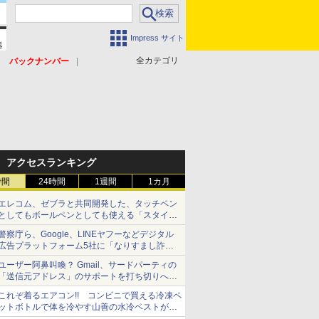
Impress サイト
全カテゴリ
バックナンバー
アクセスランキング
時間
24時間
1週間
1カ月
エレコム、ゼブラと共同開発した、タッチペン
としてもボールペンとしても使える「スタイラ
スツーウェイ」発売 iPadにも紙にも、持ち替
警察庁ら、Google、LINEヤフーなどデジタル
えずに書き込める
広告プラットフォーム5社に「なりすまし詐欺
広告」対策強化を要請 著名人の写真や映像を
ユーザー阿鼻叫喚？ Gmail、サードパーティの
使った投資詐欺などへの対策として
「送信元アドレス」のサポートを打ち切りへ
【やじうまWatch】
これぞ着るエアコン!! コンビニで買える冷凍ペ
ットボトルで体を冷やす山善の水冷ベストがロ
ードバイクにちょうどいい【ぼっち・ざ・ろー