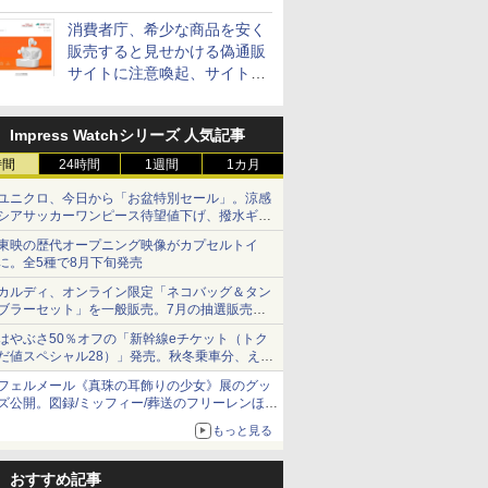
消費者庁、希少な商品を安く
販売すると見せかける偽通販
サイトに注意喚起、サイト名
とドメイン名を公表
Impress Watchシリーズ 人気記事
時間
24時間
1週間
1カ月
ユニクロ、今日から「お盆特別セール」。涼感
シアサッカーワンピース待望値下げ、撥水ギア
ショーツは1990円に
東映の歴代オープニング映像がカプセルトイ
に。全5種で8月下旬発売
カルディ、オンライン限定「ネコバッグ＆タン
ブラーセット」を一般販売。7月の抽選販売の
当選無効分
はやぶさ50％オフの「新幹線eチケット（トク
だ値スペシャル28）」発売。秋冬乗車分、えき
ねっと限定
フェルメール《真珠の耳飾りの少女》展のグッ
ズ公開。図録/ミッフィー/葬送のフリーレンほ
か、注目ブランドコラボが実現
もっと見る
おすすめ記事