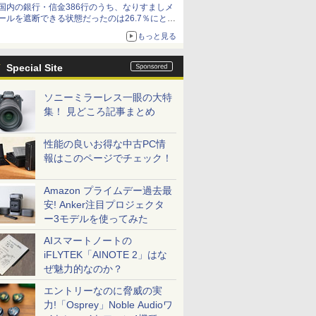
国内の銀行・信金386行のうち、なりすましメ
ど！その14】【空いた時間でなにしてる？】
ールを遮断できる状態だったのは26.7％にとど
まる～GMOブランドセキュリティ調査
もっと見る
Special Site
ソニーミラーレス一眼の大特
集！ 見どころ記事まとめ
性能の良いお得な中古PC情
報はこのページでチェック！
Amazon プライムデー過去最
安! Anker注目プロジェクタ
ー3モデルを使ってみた
AIスマートノートの
iFLYTEK「AINOTE 2」はな
ぜ魅力的なのか？
エントリーなのに脅威の実
力!「Osprey」Noble Audioワ