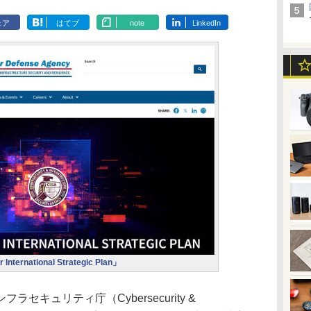
ェア
はてブ
note
LinkedIn
 International Strategic Plan」
キュリティ庁（Cybersecurity &