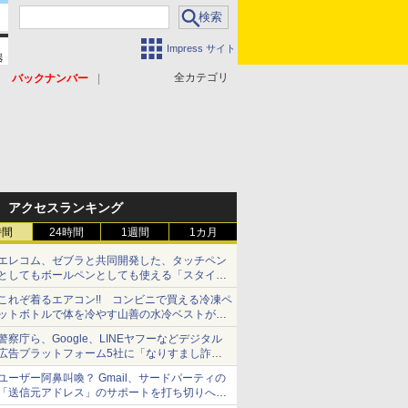
Impress サイト
全カテゴリ
バックナンバー
アクセスランキング
時間
24時間
1週間
1カ月
エレコム、ゼブラと共同開発した、タッチペン
としてもボールペンとしても使える「スタイラ
スツーウェイ」発売 iPadにも紙にも、持ち替
これぞ着るエアコン!! コンビニで買える冷凍ペ
えずに書き込める
ットボトルで体を冷やす山善の水冷ベストがロ
ードバイクにちょうどいい【ぼっち・ざ・ろー
警察庁ら、Google、LINEヤフーなどデジタル
ど！その14】【空いた時間でなにしてる？】
広告プラットフォーム5社に「なりすまし詐欺
広告」対策強化を要請 著名人の写真や映像を
ユーザー阿鼻叫喚？ Gmail、サードパーティの
使った投資詐欺などへの対策として
「送信元アドレス」のサポートを打ち切りへ
【やじうまWatch】