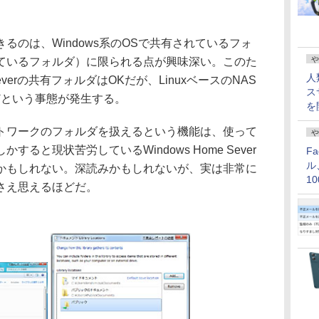
のは、Windows系のOSで共有されているフォ
や
ているフォルダ）に限られる点が興味深い。このた
人
Severの共有フォルダはOKだが、LinuxベースのNAS
ス
どという事態が発生する。
を
ワークのフォルダを扱えるという機能は、使って
や
ると現状苦労しているWindows Home Sever
F
ル
かもしれない。深読みかもしれないが、実は非常に
1
さえ思えるほどだ。
価