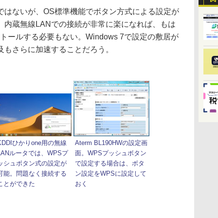
はないが、OS標準機能でボタン方式による設定が
。内蔵無線LANでの接続が非常に楽になれば、もは
ールする必要もない。Windows 7で設定の敷居が
普及もさらに加速することだろう。
KDDIひかりone用の無線
Aterm BL190HWの設定画
LANルータでは、WPSプ
面。WPSプッシュボタン
ッシュボタン式の設定が
で設定する場合は、ボタ
可能。問題なく接続する
ン設定をWPSに設定して
ことができた
おく