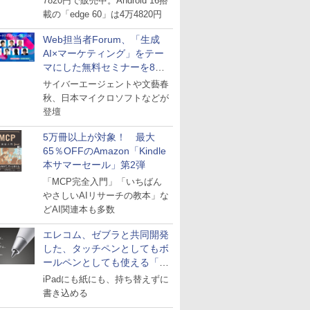
7820円で販売中。Android 16搭
載の「edge 60」は4万4820円
Web担当者Forum、「生成
AI×マーケティング」をテー
マにした無料セミナーを8月
27日にオンライン開催
サイバーエージェントや文藝春
秋、日本マイクロソフトなどが
登壇
5万冊以上が対象！ 最大
65％OFFのAmazon「Kindle
本サマーセール」第2弾
「MCP完全入門」「いちばん
やさしいAIリサーチの教本」な
どAI関連本も多数
エレコム、ゼブラと共同開発
した、タッチペンとしてもボ
ールペンとしても使える「ス
タイラスツーウェイ」発売
iPadにも紙にも、持ち替えずに
書き込める