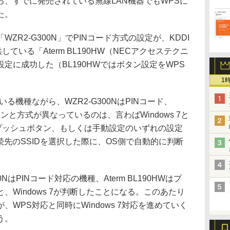
、すでに発売されている無線LAN機器でもWPSに
た。
R2-G300N」でPINコード方式の設定が、KDDI
ている「Aterm BL190HW（NECアクセステクニ
定に成功した（BL190HWではボタン設定をWPS
1
機種ながら、WZR2-G300NはPINコード、
ボタンと方式が異なっているのは、言わばWindows 7と
、プッシュボタン、もしくは手動設定のいずれの設定
ら接続先のSSIDを選択した際に、OS側で自動的に判断
はPINコード対応の機種、Aterm BL190HWはプ
Windows 7が判断したことになる。このあたり
WPS対応と同時にWindows 7対応を進めていく
う。