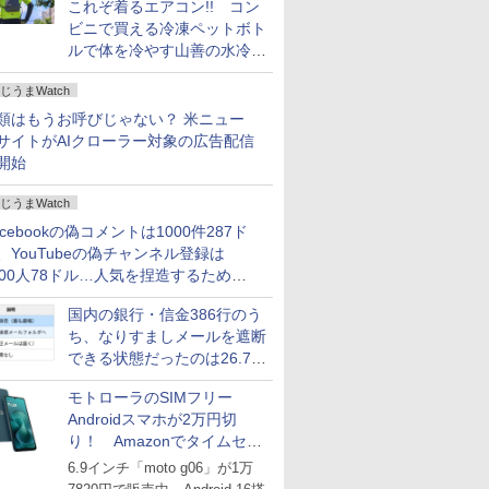
これぞ着るエアコン!! コン
ビニで買える冷凍ペットボト
ルで体を冷やす山善の水冷ベ
ストがロードバイクにちょう
じうまWatch
どいい【ぼっち・ざ・ろー
ど！その14】
類はもうお呼びじゃない？ 米ニュー
サイトがAIクローラー対象の広告配信
開始
じうまWatch
acebookの偽コメントは1000件287ド
、YouTubeの偽チャンネル登録は
000人78ドル…人気を捏造するための
格リストが公開中
国内の銀行・信金386行のう
ち、なりすましメールを遮断
できる状態だったのは26.7％
にとどまる～GMOブランド
モトローラのSIMフリー
セキュリティ調査
Androidスマホが2万円切
り！ Amazonでタイムセー
ル
6.9インチ「moto g06」が1万