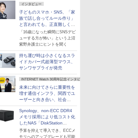
インタビュー
子どものスマホ・SNS、「家
族で話し合ってルール作り」
と言われても、正直難しくな
いですか？
「16歳になった瞬間にSNSデビ
ューする方が怖い」という上沼
紫野弁護士にヒントを聞く
持ち運び時は小さくなるスラ
イドカバー式超薄型マウス、
サンワサプライが発売
INTERNET Watch 30周年記念インタビュー
未来に向けてさらに重要性を
増す通信インフラ、関西でユ
ーザーと向き合い、社会
の“あたらしい”を起動し続け
Synology、non-ECC DDR4
る～オプテージ
メモリ採用により低コスト化
したNAS「DiskStation
neo+」シリーズ
予算を抑えて導入でき、ECCメ
モリへのアップグレードも可能