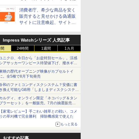
消費者庁、希少な商品を安く
販売すると見せかける偽通販
サイトに注意喚起、サイト名
とドメイン名を公表
Impress Watchシリーズ 人気記事
時間
24時間
1週間
1カ月
ユニクロ、今日から「お盆特別セール」。涼感
シアサッカーワンピース待望値下げ、撥水ギア
ショーツは1990円に
東映の歴代オープニング映像がカプセルトイ
に。全5種で8月下旬発売
令和のファミコンディスクシステム？安価に書
き換え可能なGB用「しましまディスクシステ
ム」
カルディ、オンライン限定「ネコバッグ＆タン
ブラーセット」を一般販売。7月の抽選販売の
当選無効分
【家電レビュー】手ごわい雑草との戦い、コメ
リの草刈機で完全勝利 掃除機感覚で使えた
もっと見る
おすすめ記事