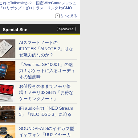
これはTailscaleか？ 国産WireGuardメッシュ
「ロリポップ！ゼロトラストリンク byGMOペ
パボ」を実測で確かめた【イニシャルB】
もっと見る
Special Site
AIスマートノートの
iFLYTEK「AINOTE 2」はな
ぜ魅力的なのか？
「A&ultima SP4000T」の魅
力！ポケットに入るオーディ
オの醍醐味
お値段そのままでメモリ倍
増！メモリ32GBの「お得な
ゲーミングノート」
iFi audio主力「NEO Stream
3」「NEO iDSD 3」に迫る
SOUNDPEATSのイヤカフ型
イヤフォン「UU2イヤーカ