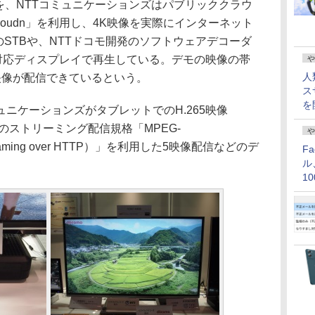
M」を、NTTコミュニケーションズはパブリッククラウ
loudn」を利用し、4K映像を実際にインターネット
対応のSTBや、NTTドコモ開発のソフトウェアデコーダ
を対応ディスプレイで再生している。デモの映像の帯
や
人
な映像が配信できているという。
ス
を
ニケーションズがタブレットでのH.265映像
のストリーミング配信規格「MPEG-
や
 Streaming over HTTP）」を利用した5映像配信などのデ
F
ル
1
価