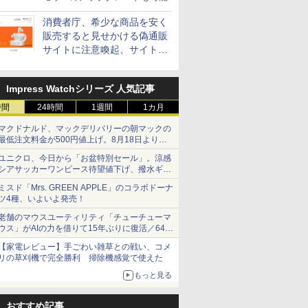
消費者庁、希少な商品を安く
販売すると見せかける偽通販
サイトに注意喚起、サイト名
とドメイン名を公表
Impress Watchシリーズ 人気記事
時間
24時間
1週間
1カ月
マクドナルド、マックデリバリーの朝マックの
最低注文料金が500円値上げ。8月18日より
1,500円から受付
ユニクロ、今日から「お盆特別セール」。涼感
シアサッカーワンピース待望値下げ、撥水ギア
ショーツは1990円に
ミスド「Mrs. GREEN APPLE」のコラボドーナ
ツ4種、いよいよ発売！
老舗のマウスユーティリティ「チューチューマ
ウス」がAIの力を借りて15年ぶりに復活／64bit
化、Windows 10/11、「Chrome」も走り回
【家電レビュー】手ごわい雑草との戦い、コメ
る。復活記念で2026年末まで500円
リの草刈機で完全勝利 掃除機感覚で使えた
もっと見る
おすすめ記事