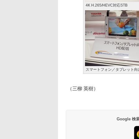
4K H.265/HEVC対応STB
スマートフォン／タブレット向
（三柳 英樹）
Google