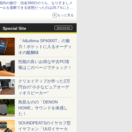
国内の銀行・信金386行のうち、なりすましメ
ールを遮断できる状態だったのは26.7％にとど
まる～GMOブランドセキュリティ調査
もっと見る
Special Site
「A&ultima SP4000T」の魅
力！ポケットに入るオーディ
オの醍醐味
性能の良いお得な中古PC情
報はこのページでチェック！
クリエイティブが作った2万
円台の“小さなピュアオーデ
ィオスピーカー”
鳥肌ものの「DENON
HOME」サウンドを体感し
た！
SOUNDPEATSのイヤカフ型
イヤフォン「UU2イヤーカ