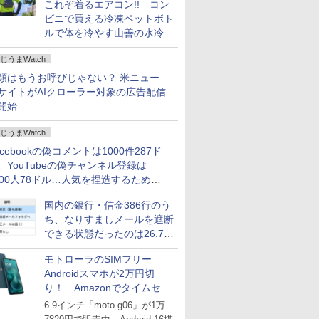
これぞ着るエアコン!! コン
ビニで買える冷凍ペットボト
ルで体を冷やす山善の水冷ベ
ストがロードバイクにちょう
じうまWatch
どいい【ぼっち・ざ・ろー
ど！その14】
類はもうお呼びじゃない？ 米ニュー
サイトがAIクローラー対象の広告配信
開始
じうまWatch
acebookの偽コメントは1000件287ド
、YouTubeの偽チャンネル登録は
000人78ドル…人気を捏造するための
格リストが公開中
国内の銀行・信金386行のう
ち、なりすましメールを遮断
できる状態だったのは26.7％
にとどまる～GMOブランド
モトローラのSIMフリー
セキュリティ調査
Androidスマホが2万円切
り！ Amazonでタイムセー
ル
6.9インチ「moto g06」が1万