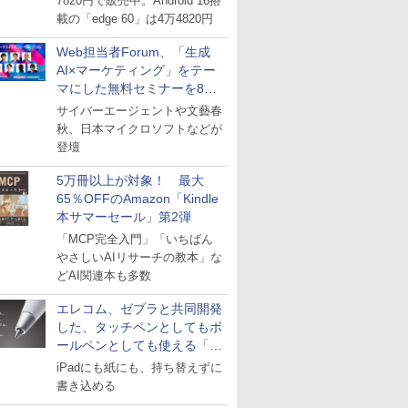
7820円で販売中。Android 16搭
載の「edge 60」は4万4820円
Web担当者Forum、「生成
AI×マーケティング」をテー
マにした無料セミナーを8月
27日にオンライン開催
サイバーエージェントや文藝春
秋、日本マイクロソフトなどが
登壇
5万冊以上が対象！ 最大
65％OFFのAmazon「Kindle
本サマーセール」第2弾
「MCP完全入門」「いちばん
やさしいAIリサーチの教本」な
どAI関連本も多数
エレコム、ゼブラと共同開発
した、タッチペンとしてもボ
ールペンとしても使える「ス
タイラスツーウェイ」発売
iPadにも紙にも、持ち替えずに
書き込める