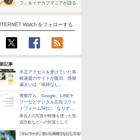
フ」をイヤカフマニアが語る
NTERNET Watch をフォローする
新記事
不正アクセスを受けていた将
棋連盟のサイトが復旧、情報
漏えいは「痕跡なし」
警察庁ら、Google、LINEヤ
フーなどデジタル広告プラッ
トフォーム5社に「なりすま
し詐欺広告」対策強化を要請
著名人の写真や映像を使った投
資詐欺などへの対策として
テレワーク、空いた時間でなにしてる？