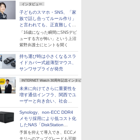
インタビュー
子どものスマホ・SNS、「家
族で話し合ってルール作り」
と言われても、正直難しくな
いですか？
「16歳になった瞬間にSNSデビ
ューする方が怖い」という上沼
紫野弁護士にヒントを聞く
持ち運び時は小さくなるスラ
イドカバー式超薄型マウス、
サンワサプライが発売
INTERNET Watch 30周年記念インタビュー
未来に向けてさらに重要性を
増す通信インフラ、関西でユ
ーザーと向き合い、社会
の“あたらしい”を起動し続け
Synology、non-ECC DDR4
る～オプテージ
メモリ採用により低コスト化
したNAS「DiskStation
neo+」シリーズ
予算を抑えて導入でき、ECCメ
モリへのアップグレードも可能