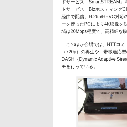
ドサービス「SmartSTREA
ドサービス「BizホスティングC
経由で配信。H.265/HEVC
ーを使ったPCにより4K映像
域は20Mbps程度で、高精細
このほか会場では、NTTコミュ
（720p）の再生や、帯域適応型
DASH（Dynamic Adaptive
モを行っている。