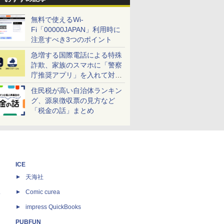
無料で使えるWi-
Fi「00000JAPAN」利用時に
注意すべき3つのポイント
急増する国際電話による特殊
詐欺、家族のスマホに「警察
庁推奨アプリ」を入れて対策
しよう！
住民税が高い自治体ランキン
グ、源泉徴収票の見方など
「税金の話」まとめ
ICE
天海社
ス
Comic curea
impress QuickBooks
PUBFUN