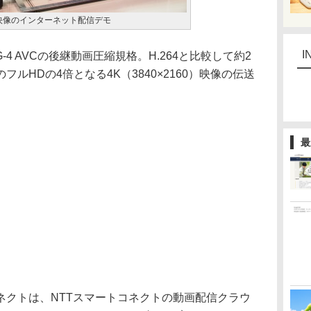
る4K映像のインターネット配信デモ
I
PEG-4 AVCの後継動画圧縮規格。H.264と比較して約2
ルHDの4倍となる4K（3840×2160）映像の伝送
最
ネクトは、NTTスマートコネクトの動画配信クラウ