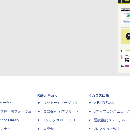
Rittor Music
イカロス出版
dフォーラム
リットーミュージック
AIRLINEweb
ップ担当者フォーラム
楽器探そう!デジマート
Jディフェンスニュー
ness Library
TシャツPOD T-OD
通訳翻訳ジャーナル
セミナー
立東舎
JレスキューWeb