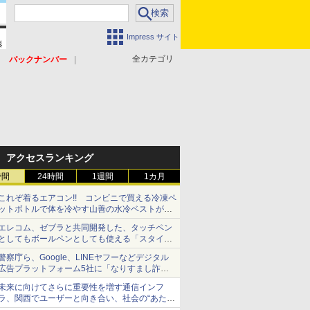
Impress サイト
全カテゴリ
バックナンバー
アクセスランキング
時間
24時間
1週間
1カ月
これぞ着るエアコン!! コンビニで買える冷凍ペ
ットボトルで体を冷やす山善の水冷ベストがロ
ードバイクにちょうどいい【ぼっち・ざ・ろー
エレコム、ゼブラと共同開発した、タッチペン
ど！その14】【空いた時間でなにしてる？】
としてもボールペンとしても使える「スタイラ
スツーウェイ」発売 iPadにも紙にも、持ち替
警察庁ら、Google、LINEヤフーなどデジタル
えずに書き込める
広告プラットフォーム5社に「なりすまし詐欺
広告」対策強化を要請 著名人の写真や映像を
未来に向けてさらに重要性を増す通信インフ
使った投資詐欺などへの対策として
ラ、関西でユーザーと向き合い、社会の“あたら
しい”を起動し続ける～オプテージ