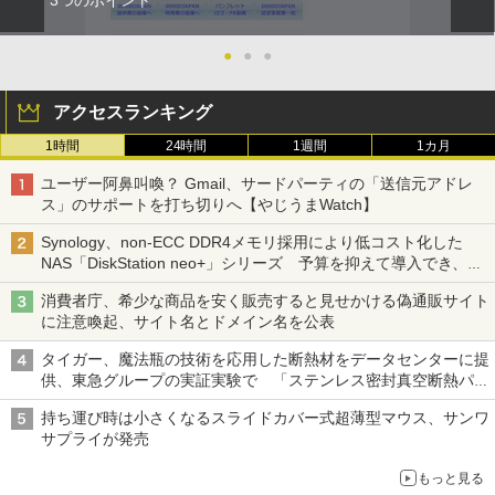
●
●
●
アクセスランキング
1時間
24時間
1週間
1カ月
ユーザー阿鼻叫喚？ Gmail、サードパーティの「送信元アドレ
ス」のサポートを打ち切りへ【やじうまWatch】
Synology、non-ECC DDR4メモリ採用により低コスト化した
NAS「DiskStation neo+」シリーズ 予算を抑えて導入でき、
ECCメモリへのアップグレードも可能
消費者庁、希少な商品を安く販売すると見せかける偽通販サイト
に注意喚起、サイト名とドメイン名を公表
タイガー、魔法瓶の技術を応用した断熱材をデータセンターに提
供、東急グループの実証実験で 「ステンレス密封真空断熱パネ
ル TIVIP」
持ち運び時は小さくなるスライドカバー式超薄型マウス、サンワ
サプライが発売
もっと見る