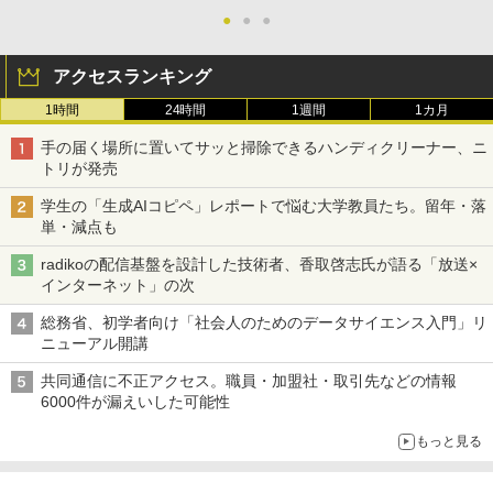
●
●
●
アクセスランキング
1時間
24時間
1週間
1カ月
手の届く場所に置いてサッと掃除できるハンディクリーナー、ニ
トリが発売
学生の「生成AIコピペ」レポートで悩む大学教員たち。留年・落
単・減点も
radikoの配信基盤を設計した技術者、香取啓志氏が語る「放送×
インターネット」の次
総務省、初学者向け「社会人のためのデータサイエンス入門」リ
ニューアル開講
共同通信に不正アクセス。職員・加盟社・取引先などの情報
6000件が漏えいした可能性
もっと見る