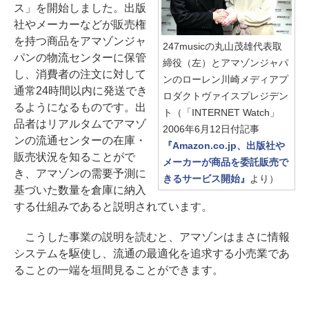
ス」を開始しました。出版
社やメーカーなどが販売権
を持つ商品をアマゾンジャ
247musicの丸山茂雄代表取
パンの物流センターに保管
締役（左）とアマゾンジャパ
し、消費者の注文に対して
ンのローレン川崎メディアプ
通常24時間以内に発送でき
ロダクトヴァイスプレジデン
るようになるものです。出
ト（「INTERNET Watch」
品者はリアルタムでアマゾ
2006年6月12日付記事
ンの流通センターの在庫・
『Amazon.co.jp、出版社や
販売状況を知ることがで
メーカーが商品を委託販売で
き、アマゾンの需要予測に
きるサービス開始』
より）
基づいた数量を倉庫に納入
する仕組みであると説明されています。
こうした事業の説明を読むと、アマゾンはまさに情報
システムを駆使し、流通の最適化を追求する小売業であ
ることの一端を垣間見ることができます。