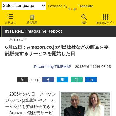
Powered by
Translate
INTERNET Watch
サービス/ソフト
サービス
ショッピング/オ
カテゴリ
過去記事
検索
Impressサイト
iNTERNET magazine Reboot
今日は何の日
6月12日：Amazon.co.jpが出版社などの商品を委
託販売するサービスを開始した日
Powered by TIMEMAP
2018年6月12日 08:05
リスト
2006年の今日、アマゾン
ジャパンは出版社やメーカ
ーが商品を委託販売できる
「Amazon e託販売サービ