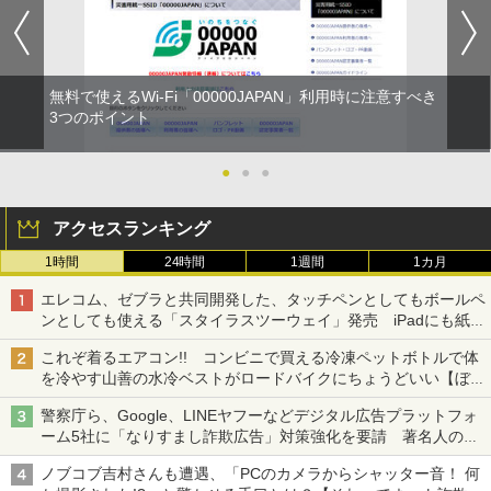
無料で使えるWi-Fi「00000JAPAN」利用時に注意すべき
3つのポイント
●
●
●
アクセスランキング
1時間
24時間
1週間
1カ月
エレコム、ゼブラと共同開発した、タッチペンとしてもボールペ
ンとしても使える「スタイラスツーウェイ」発売 iPadにも紙に
も、持ち替えずに書き込める
これぞ着るエアコン!! コンビニで買える冷凍ペットボトルで体
を冷やす山善の水冷ベストがロードバイクにちょうどいい【ぼっ
ち・ざ・ろーど！その14】【空いた時間でなにしてる？】
警察庁ら、Google、LINEヤフーなどデジタル広告プラットフォ
ーム5社に「なりすまし詐欺広告」対策強化を要請 著名人の写
真や映像を使った投資詐欺などへの対策として
ノブコブ吉村さんも遭遇、「PCのカメラからシャッター音！ 何