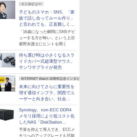
インタビュー
子どものスマホ・SNS、「家
族で話し合ってルール作り」
と言われても、正直難しくな
いですか？
「16歳になった瞬間にSNSデビ
ューする方が怖い」という上沼
紫野弁護士にヒントを聞く
持ち運び時は小さくなるスラ
イドカバー式超薄型マウス、
サンワサプライが発売
INTERNET Watch 30周年記念インタビュー
未来に向けてさらに重要性を
増す通信インフラ、関西でユ
ーザーと向き合い、社会
の“あたらしい”を起動し続け
Synology、non-ECC DDR4
る～オプテージ
メモリ採用により低コスト化
したNAS「DiskStation
neo+」シリーズ
予算を抑えて導入でき、ECCメ
モリへのアップグレードも可能