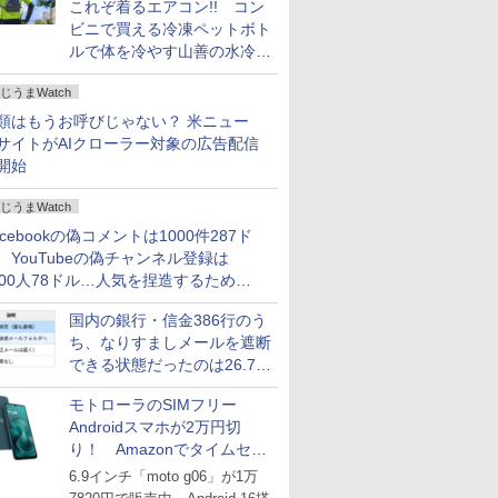
これぞ着るエアコン!! コン
ビニで買える冷凍ペットボト
ルで体を冷やす山善の水冷ベ
ストがロードバイクにちょう
じうまWatch
どいい【ぼっち・ざ・ろー
ど！その14】
類はもうお呼びじゃない？ 米ニュー
サイトがAIクローラー対象の広告配信
開始
じうまWatch
acebookの偽コメントは1000件287ド
、YouTubeの偽チャンネル登録は
000人78ドル…人気を捏造するための
格リストが公開中
国内の銀行・信金386行のう
ち、なりすましメールを遮断
できる状態だったのは26.7％
にとどまる～GMOブランド
モトローラのSIMフリー
セキュリティ調査
Androidスマホが2万円切
り！ Amazonでタイムセー
ル
6.9インチ「moto g06」が1万