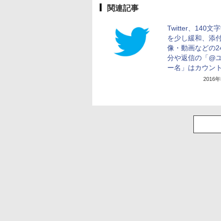
関連記事
Twitter、140文
を少し緩和、添
像・動画などの2
分や返信の「@
ー名」はカウン
2016