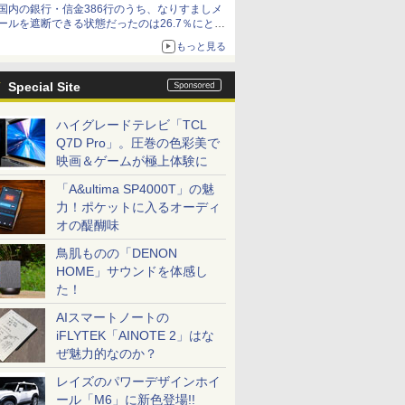
国内の銀行・信金386行のうち、なりすましメ
ールを遮断できる状態だったのは26.7％にとど
まる～GMOブランドセキュリティ調査
もっと見る
Special Site
ハイグレードテレビ「TCL
Q7D Pro」。圧巻の色彩美で
映画＆ゲームが極上体験に
「A&ultima SP4000T」の魅
力！ポケットに入るオーディ
オの醍醐味
鳥肌ものの「DENON
HOME」サウンドを体感し
た！
AIスマートノートの
iFLYTEK「AINOTE 2」はな
ぜ魅力的なのか？
レイズのパワーデザインホイ
ール「M6」に新色登場!!