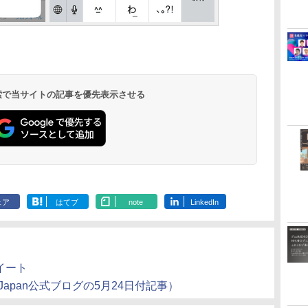
 検索で当サイトの記事を優先表示させる
ェア
はてブ
note
LinkedIn
当ツイート
 Japan公式ブログの5月24日付記事）