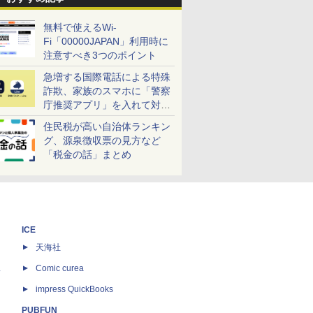
無料で使えるWi-
Fi「00000JAPAN」利用時に
注意すべき3つのポイント
急増する国際電話による特殊
詐欺、家族のスマホに「警察
庁推奨アプリ」を入れて対策
しよう！
住民税が高い自治体ランキン
グ、源泉徴収票の見方など
「税金の話」まとめ
ICE
天海社
ス
Comic curea
impress QuickBooks
PUBFUN