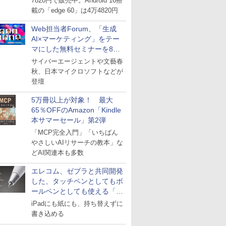
7820円で販売中。Android 16搭
載の「edge 60」は4万4820円
Web担当者Forum、「生成
AI×マーケティング」をテー
マにした無料セミナーを8月
27日にオンライン開催
サイバーエージェントや文藝春
秋、日本マイクロソフトなどが
登壇
5万冊以上が対象！ 最大
65％OFFのAmazon「Kindle
本サマーセール」第2弾
「MCP完全入門」「いちばん
やさしいAIリサーチの教本」な
どAI関連本も多数
エレコム、ゼブラと共同開発
した、タッチペンとしてもボ
ールペンとしても使える「ス
タイラスツーウェイ」発売
iPadにも紙にも、持ち替えずに
書き込める