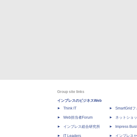
Group site links
インプレスのビジネスWeb
Think IT
SmartGri
Web担当者Forum
ネットショ
インプレス総合研究所
Impress Busi
IT Leaders
インプレス