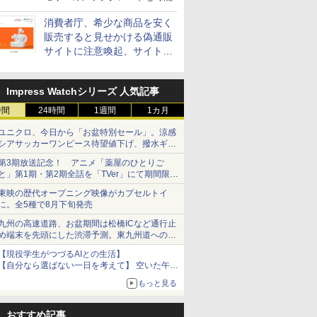
消費者庁、希少な商品を安く
販売すると見せかける偽通販
サイトに注意喚起、サイト名
とドメイン名を公表
Impress Watchシリーズ 人気記事
時間
24時間
1週間
1カ月
ユニクロ、今日から「お盆特別セール」。涼感
シアサッカーワンピース待望値下げ、撥水ギア
ショーツは1990円に
第3期放送記念！ アニメ「薬屋のひとりご
と」第1期・第2期全話を「TVer」にて期間限定
で順次無料配信開始
東映の歴代オープニング映像がカプセルトイ
に。全5種で8月下旬発売
九州の高速道路、お盆期間は松橋ICなど通行止
め端末を先頭にした渋滞予測。東九州道への迂
回は料金調整を実施
【現役学生がつづるAIとの生活】
【自分なら選ばない一日を考えて】 空いた午後
をチャッピーに捧げたら、思わぬ絶景に出会っ
もっと見る
た話
おすすめ記事