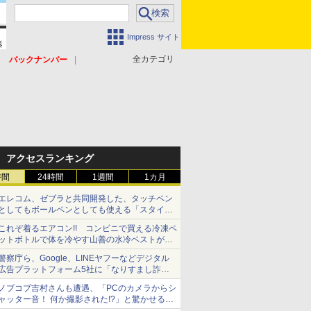
Impress サイト
全カテゴリ
バックナンバー
アクセスランキング
時間
24時間
1週間
1カ月
エレコム、ゼブラと共同開発した、タッチペン
としてもボールペンとしても使える「スタイラ
スツーウェイ」発売 iPadにも紙にも、持ち替
これぞ着るエアコン!! コンビニで買える冷凍ペ
えずに書き込める
ットボトルで体を冷やす山善の水冷ベストがロ
ードバイクにちょうどいい【ぼっち・ざ・ろー
警察庁ら、Google、LINEヤフーなどデジタル
ど！その14】【空いた時間でなにしてる？】
広告プラットフォーム5社に「なりすまし詐欺
広告」対策強化を要請 著名人の写真や映像を
ノブコブ吉村さんも遭遇、「PCのカメラからシ
使った投資詐欺などへの対策として
ャッター音！ 何か撮影された!?」と驚かせる手
口とは？【それってネット詐欺ですよ！】