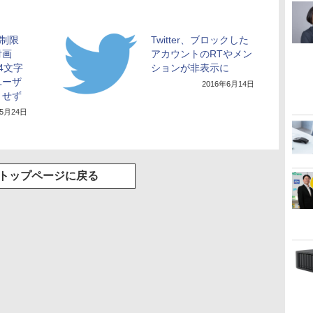
字制限
Twitter、ブロックした
付画
アカウントのRTやメン
4文字
ションが非表示に
ユーザ
2016年6月14日
トせず
年5月24日
トップページに戻る