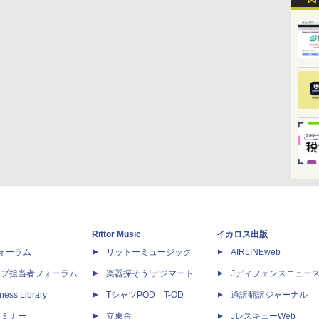
Rittor Music
イカロス出版
dフォーラム
リットーミュージック
AIRLINEweb
ップ担当者フォーラム
楽器探そう!デジマート
Jディフェンスニュー
ness Library
TシャツPOD T-OD
通訳翻訳ジャーナル
セミナー
立東舎
JレスキューWeb