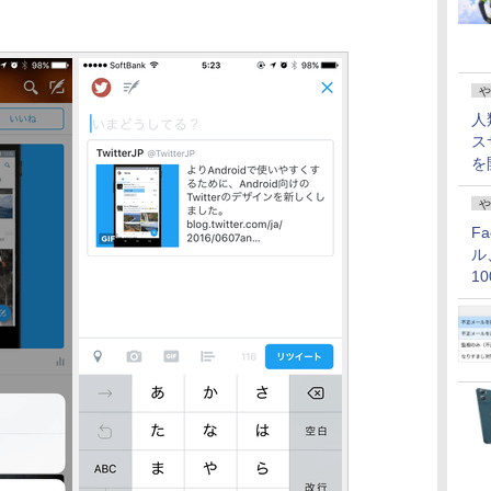
や
人
ス
を
や
F
ル
1
価