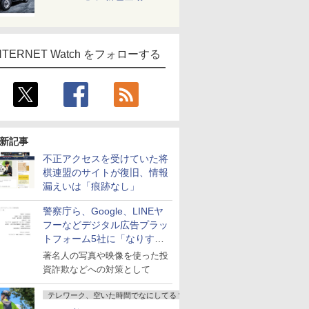
NTERNET Watch をフォローする
新記事
不正アクセスを受けていた将
棋連盟のサイトが復旧、情報
漏えいは「痕跡なし」
警察庁ら、Google、LINEヤ
フーなどデジタル広告プラッ
トフォーム5社に「なりすま
し詐欺広告」対策強化を要請
著名人の写真や映像を使った投
資詐欺などへの対策として
テレワーク、空いた時間でなにしてる？