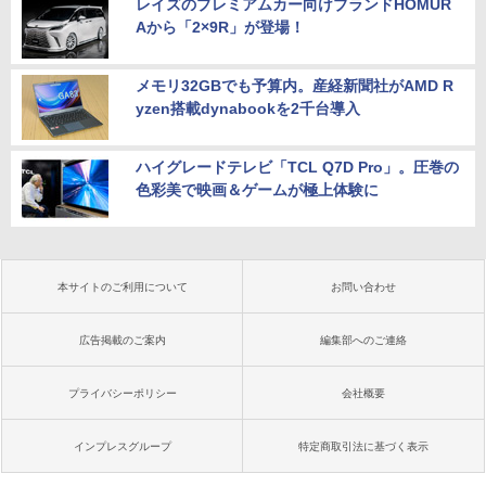
レイズのプレミアムカー向けブランドHOMUR
Aから「2×9R」が登場！
メモリ32GBでも予算内。産経新聞社がAMD R
yzen搭載dynabookを2千台導入
ハイグレードテレビ「TCL Q7D Pro」。圧巻の
色彩美で映画＆ゲームが極上体験に
本サイトのご利用について
お問い合わせ
広告掲載のご案内
編集部へのご連絡
プライバシーポリシー
会社概要
インプレスグループ
特定商取引法に基づく表示