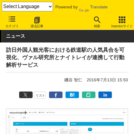
Powered by
Translate
INTERNET Watch
トピック
地図/位置情報
カテゴリ
過去記事
検索
Impressサイト
ニュース
訪日外国人観光客における鉄道駅の人気具合を可
視化、ヴァル研究所とナイトレイが連携して行動
解析サービス
磯谷 智仁
2016年7月13日 15:50
リスト