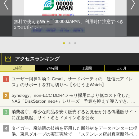
無料で使えるWi-Fi「00000JAPAN」利用時に注意すべき
3つのポイント
●
●
●
アクセスランキング
1時間
24時間
1週間
1カ月
ユーザー阿鼻叫喚？ Gmail、サードパーティの「送信元アドレ
ス」のサポートを打ち切りへ【やじうまWatch】
Synology、non-ECC DDR4メモリ採用により低コスト化した
NAS「DiskStation neo+」シリーズ 予算を抑えて導入でき、
ECCメモリへのアップグレードも可能
消費者庁、希少な商品を安く販売すると見せかける偽通販サイト
に注意喚起、サイト名とドメイン名を公表
タイガー、魔法瓶の技術を応用した断熱材をデータセンターに提
供、東急グループの実証実験で 「ステンレス密封真空断熱パネ