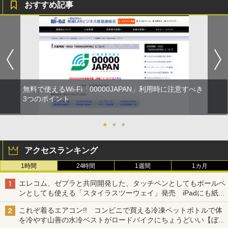
おすすめ記事
無料で使えるWi-Fi「00000JAPAN」利用時に注意すべき
3つのポイント
●
●
●
アクセスランキング
1時間
24時間
1週間
1カ月
エレコム、ゼブラと共同開発した、タッチペンとしてもボールペ
ンとしても使える「スタイラスツーウェイ」発売 iPadにも紙に
も、持ち替えずに書き込める
これぞ着るエアコン!! コンビニで買える冷凍ペットボトルで体
を冷やす山善の水冷ベストがロードバイクにちょうどいい【ぼっ