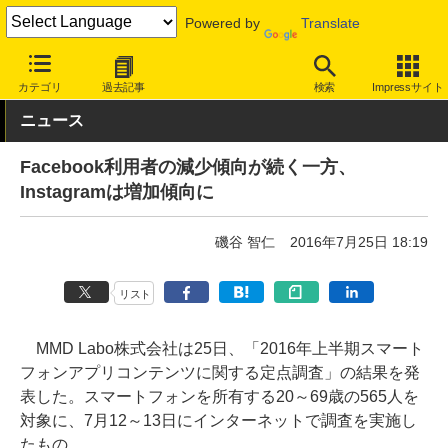
Powered by
Translate
INTERNET Watch
トピック
業界動向
調査
カテゴリ
過去記事
検索
Impressサイト
ニュース
Facebook利用者の減少傾向が続く一方、
Instagramは増加傾向に
磯谷 智仁
2016年7月25日 18:19
リスト
MMD Labo株式会社は25日、「2016年上半期スマート
フォンアプリコンテンツに関する定点調査」の結果を発
表した。スマートフォンを所有する20～69歳の565人を
対象に、7月12～13日にインターネットで調査を実施し
たもの。