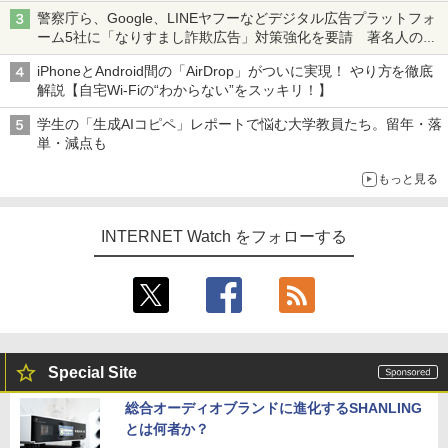
ち・ざ・ろーど！その14】【空いた時間でなにしてる？】
警察庁ら、Google、LINEヤフーなどデジタル広告プラットフォ
ーム5社に「なりすまし詐欺広告」対策強化を要請 著名人の写
真や映像を使った投資詐欺などへの対策として
iPhoneとAndroid間の「AirDrop」がついに実現！ やり方を徹底
解説【自宅Wi-Fiの“わからない”をスッキリ！】
学生の「生成AIコピペ」レポートで悩む大学教員たち。留年・落
単・減点も
もっと見る
INTERNET Watch をフォローする
Special Site
総合オーディオブランドに進化するSHANLING
とは何者か？