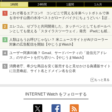
1時間
24時間
1週間
1カ月
これぞ着るエアコン!! コンビニで買える冷凍ペットボトルで体
を冷やす山善の水冷ベストがロードバイクにちょうどいい【ぼっ
ち・ざ・ろーど！その14】【空いた時間でなにしてる？】
エレコム、ゼブラと共同開発した、タッチペンとしてもボールペ
ンとしても使える「スタイラスツーウェイ」発売 iPadにも紙に
も、持ち替えずに書き込める
人類はもうお呼びじゃない？ 米ニュースサイトがAIクローラー
対象の広告配信を開始【やじうまWatch】
ユーザー阿鼻叫喚？ Gmail、サードパーティの「送信元アドレ
ス」のサポートを打ち切りへ【やじうまWatch】
消費者庁、希少な商品を安く販売すると見せかける偽通販サイト
に注意喚起、サイト名とドメイン名を公表
もっと見る
INTERNET Watch をフォローする