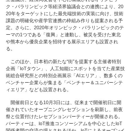
ク・パラリンピック等経済界協議会との連携により、20
20年をターゲットにした最先端技術の実装に向け、技術
課題の明確化や産学官連携の枠組み作りも提案される予
定。さらに、2020年オリンピック・パラリンピックのテ
ーマの1つである「復興」と連動し、被災を受けた東北
や熊本から優良企業を招待する展示エリアも設置され
る。
このほか、日本初の新たな“街”を提案する主催者特別
企画「IoTタウン」、人工知能にスポットを当てた産業技
術総合研究所との特別企画展示「AIエリア」、数多くの
ベンチャー企業らが集まる「ベンチャー＆ユニバーシテ
ィエリア」なども設置される。
開催前日となる10月3日には、従来まで開催初日に開
催されていたオープニングレセプションを刷新し、前夜
祭と位置付けたレセプションパーティーが開催される。
パーティーは、IoT推進コンソーシアムを中心としたIoT
関係者間の交流の場とされるほか、IoTによるオープンイ