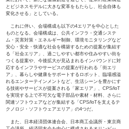
とビジネスモデルに大きな変革をもたらし、社会自体も
変化させる」としている。
これに伴い、会場構成も以下の4エリアを中心とした
ものとなる。会場構成は、公共インフラ・交通システ
ム・災害対策・エネルギー制御、環境モニタリングなど
安心・安全・快適な社会を構築するための提案が集結す
る「社会エリア」、過ごしやすい都市や住みやすい街を
つくる提案や、今後拡大が見込まれるインバウンドに対
応するインフラやサービスの提案が行われる「街エリ
ア」、暮らしや健康をサポートするロボット、臨場感溢
れるエンターテインメントなど、生活シーンを豊かにす
る技術やサービスが提案される「家エリア」、CPS/IoT
を実現する上で不可欠な電子部品や素材・材料、さらに
関連ソフトウェアなどが集結する「CPS/IoTを支えるテ
クノロジ・ソフトウェアエリア」の4つだ。
また、日本経済団体連合会、日本商工会議所・東京商
工会議所、経済同友会を中心に構成されるオリンピッ