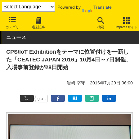
Powered by
Translate
INTERNET Watch
イベント
CEATEC JAPAN
2016
カテゴリ
過去記事
検索
Impressサイト
ニュース
CPS/IoT Exhibitionをテーマに位置付けを一新し
た「CEATEC JAPAN 2016」10月4日～7日開催、
入場事前登録が28日開始
岩崎 宰守
2016年7月29日 06:00
リスト