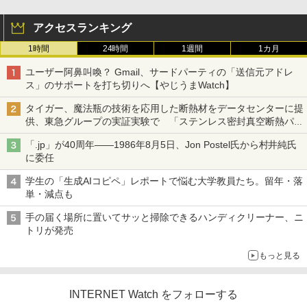
アクセスランキング
1時間
24時間
1週間
1カ月
ユーザー阿鼻叫喚？ Gmail、サードパーティの「送信元アドレ
ス」のサポートを打ち切りへ【やじうまWatch】
タイガー、魔法瓶の技術を応用した断熱材をデータセンターに提
供、東急グループの実証実験で 「ステンレス密封真空断熱パネ
ル TIVIP」
「.jp」が40周年――1986年8月5日、Jon Postel氏から村井純氏
に委任
学生の「生成AIコピペ」レポートで悩む大学教員たち。留年・落
単・減点も
手の届く場所に置いてサッと掃除できるハンディクリーナー、ニ
トリが発売
もっと見る
INTERNET Watch をフォローする