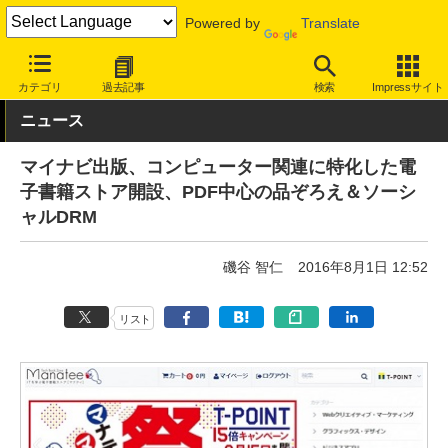
Powered by
Translate
INTERNET Watch
トピック
本・電子書籍
カテゴリ
過去記事
検索
Impressサイト
ニュース
マイナビ出版、コンピューター関連に特化した電
子書籍ストア開設、PDF中心の品ぞろえ＆ソーシ
ャルDRM
磯谷 智仁
2016年8月1日 12:52
リスト