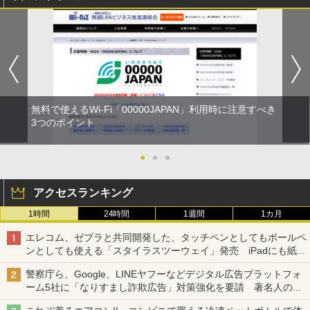
無料で使えるWi-Fi「00000JAPAN」利用時に注意すべき
3つのポイント
●
●
●
アクセスランキング
1時間
24時間
1週間
1カ月
エレコム、ゼブラと共同開発した、タッチペンとしてもボールペ
ンとしても使える「スタイラスツーウェイ」発売 iPadにも紙に
も、持ち替えずに書き込める
警察庁ら、Google、LINEヤフーなどデジタル広告プラットフォ
ーム5社に「なりすまし詐欺広告」対策強化を要請 著名人の写
真や映像を使った投資詐欺などへの対策として