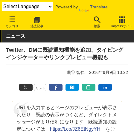
Powered by
Translate
INTERNET Watch
サービス/ソフト
ソフトウェア
スマートフォ
カテゴリ
過去記事
検索
Impressサイト
ニュース
Twitter、DMに既読通知機能を追加、タイピング
インジケーターやリンクプレビュー機能も
磯谷 智仁
2016年9月9日 13:22
リスト
URLを入力するとページのプレビューが表示さ
れたり、既読の表示がつくなど、ダイレクトメ
ッセージがより便利になります。既読通知の設
定については
https://t.co/JZ6EtNgyYH
をご