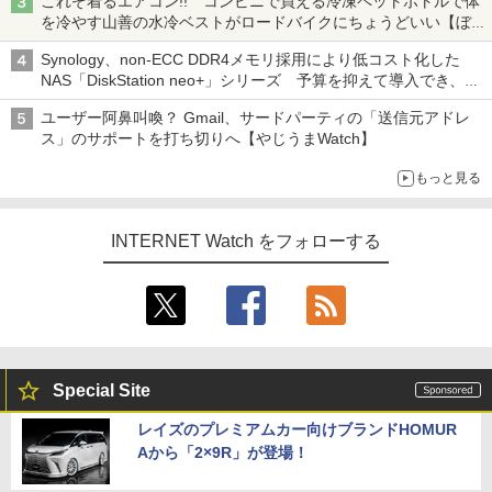
これぞ着るエアコン!! コンビニで買える冷凍ペットボトルで体
を冷やす山善の水冷ベストがロードバイクにちょうどいい【ぼっ
ち・ざ・ろーど！その14】【空いた時間でなにしてる？】
Synology、non-ECC DDR4メモリ採用により低コスト化した
NAS「DiskStation neo+」シリーズ 予算を抑えて導入でき、
ECCメモリへのアップグレードも可能
ユーザー阿鼻叫喚？ Gmail、サードパーティの「送信元アドレ
ス」のサポートを打ち切りへ【やじうまWatch】
もっと見る
INTERNET Watch をフォローする
Special Site
レイズのプレミアムカー向けブランドHOMUR
Aから「2×9R」が登場！