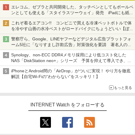
エレコム、ゼブラと共同開発した、タッチペンとしてもボールペ
ンとしても使える「スタイラスツーウェイ」発売 iPadにも紙に
も、持ち替えずに書き込める
これぞ着るエアコン!! コンビニで買える冷凍ペットボトルで体
を冷やす山善の水冷ベストがロードバイクにちょうどいい【ぼっ
ち・ざ・ろーど！その14】【空いた時間でなにしてる？】
警察庁ら、Google、LINEヤフーなどデジタル広告プラットフォ
ーム5社に「なりすまし詐欺広告」対策強化を要請 著名人の写
真や映像を使った投資詐欺などへの対策として
Synology、non-ECC DDR4メモリ採用により低コスト化した
NAS「DiskStation neo+」シリーズ 予算を抑えて導入でき、
ECCメモリへのアップグレードも可能
iPhoneとAndroid間の「AirDrop」がついに実現！ やり方を徹底
解説【自宅Wi-Fiの“わからない”をスッキリ！】
もっと見る
INTERNET Watch をフォローする