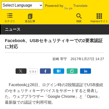
Powered by
Translate
INTERNET Watch
トピック
セキュリティ
その他
カテゴリ
過去記事
検索
Impressサイト
ニュース
Facebook、USBセキュリティキーでの2要素認証
に対応
岩崎 宰守
2017年1月27日 14:27
リスト
Facebookは26日、ログイン時の2段階認証でUSB接続
のセキュリティキーデバイスをサポートすると発表し
た。ウェブブラウザー「Google Chrome」と「Opera」
最新版での認証で利用可能。