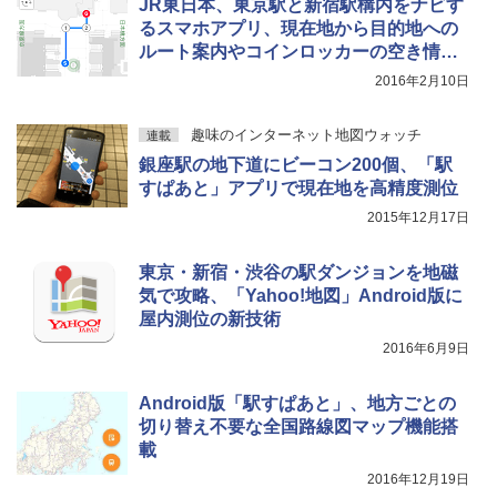
JR東日本、東京駅と新宿駅構内をナビす
るスマホアプリ、現在地から目的地への
ルート案内やコインロッカーの空き情報
も
2016年2月10日
趣味のインターネット地図ウォッチ
連載
銀座駅の地下道にビーコン200個、「駅
すぱあと」アプリで現在地を高精度測位
2015年12月17日
東京・新宿・渋谷の駅ダンジョンを地磁
気で攻略、「Yahoo!地図」Android版に
屋内測位の新技術
2016年6月9日
Android版「駅すぱあと」、地方ごとの
切り替え不要な全国路線図マップ機能搭
載
2016年12月19日