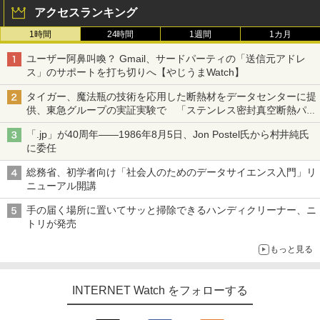
アクセスランキング
1時間
24時間
1週間
1カ月
ユーザー阿鼻叫喚？ Gmail、サードパーティの「送信元アドレ
ス」のサポートを打ち切りへ【やじうまWatch】
タイガー、魔法瓶の技術を応用した断熱材をデータセンターに提
供、東急グループの実証実験で 「ステンレス密封真空断熱パネ
ル TIVIP」
「.jp」が40周年――1986年8月5日、Jon Postel氏から村井純氏
に委任
総務省、初学者向け「社会人のためのデータサイエンス入門」リ
ニューアル開講
手の届く場所に置いてサッと掃除できるハンディクリーナー、ニ
トリが発売
もっと見る
INTERNET Watch をフォローする