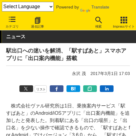
Powered by
Translate
INTERNET Watch
トピック
地図/位置情報
カテゴリ
過去記事
検索
Impressサイト
ニュース
駅出口への迷いを解消、「駅すぱあと」スマホア
プリに「出口案内機能」搭載
永沢 茂
2017年3月1日 17:03
リスト
株式会社ヴァル研究所は1日、乗換案内サービス「駅
すぱあと」のAndroid/iOSアプリに「出口案内機能」を追
加したと発表した。到着駅にある「出口の場所」と「出
口名」を少ない操作で確認できるもので、「駅すぱあと f
or Android」ではバージョン「3.6.0」から、「駅すぱあ