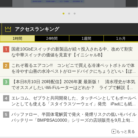
●
●
●
アクセスランキング
1時間
24時間
1週間
1カ月
国産10GbEスイッチの新製品が続々投入される中、改めて割安
な中華スイッチの価値を見直す【イニシャルB】
これぞ着るエアコン!! コンビニで買える冷凍ペットボトルで体
を冷やす山善の水冷ベストがロードバイクにちょうどいい【ぼっ
ち・ざ・ろーど！その14】【空いた時間でなにしてる？】
【本日8月10日 20時配信】2026年夏 最新版！ 清水理史が本気
でオススメしたいWi-Fiルーターはどれか？ ライブで解説【清
水理史の「イニシャルB」チャンネル】
エレコム、ゼブラと共同開発した、タッチペンとしてもボールペ
ンとしても使える「スタイラスツーウェイ」発売 iPadにも紙に
も、持ち替えずに書き込める
バッファロー、半固体電解質で発火・発煙リスクの低いモバイル
バッテリー「BMPBSA10000」シリーズの店頭販売を9月上旬に
開始
もっと見る