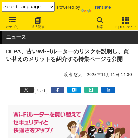
Powered by
Translate
INTERNET Watch
トピック
Wi-Fiルーター見直し
カテゴリ
過去記事
検索
Impressサイト
ニュース
DLPA、古いWi-Fiルーターのリスクを説明し、買
い替えのメリットを紹介する特集ページを公開
渡邊 悠太
2025年11月11日 14:30
リスト