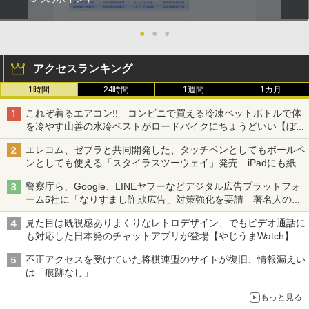
●
●
●
アクセスランキング
1時間
24時間
1週間
1カ月
これぞ着るエアコン!! コンビニで買える冷凍ペットボトルで体
を冷やす山善の水冷ベストがロードバイクにちょうどいい【ぼっ
ち・ざ・ろーど！その14】【空いた時間でなにしてる？】
エレコム、ゼブラと共同開発した、タッチペンとしてもボールペ
ンとしても使える「スタイラスツーウェイ」発売 iPadにも紙に
も、持ち替えずに書き込める
警察庁ら、Google、LINEヤフーなどデジタル広告プラットフォ
ーム5社に「なりすまし詐欺広告」対策強化を要請 著名人の写
真や映像を使った投資詐欺などへの対策として
見た目は既視感ありまくりなレトロデザイン、でもビデオ通話に
も対応した日本発のチャットアプリが登場【やじうまWatch】
不正アクセスを受けていた将棋連盟のサイトが復旧、情報漏えい
は「痕跡なし」
もっと見る