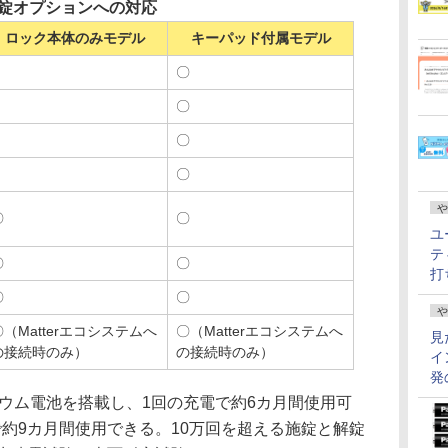
錠オプションへの対応
ロック本体のみモデル
キーパッド付属モデル
〇
〇
〇
〇
や
〇
〇
ユ
テ
〇
〇
打
〇
〇
や
〇（Matterエコシステムへ
〇（Matterエコシステムへ
見
の接続時のみ）
の接続時のみ）
イ
発
チウム電池を搭載し、1回の充電で約6カ月間使用可
約9カ月間使用できる。10万回を超える施錠と解錠