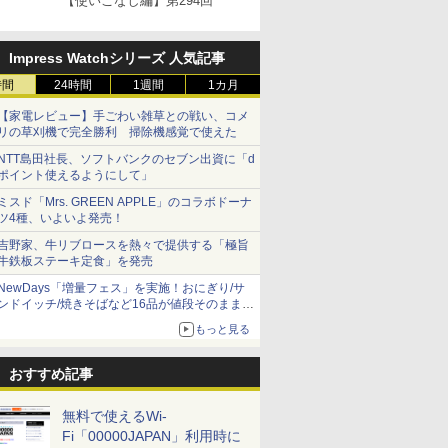
【使いこなし編】第294回
Impress Watchシリーズ 人気記事
時間
24時間
1週間
1カ月
【家電レビュー】手ごわい雑草との戦い、コメ
リの草刈機で完全勝利 掃除機感覚で使えた
NTT島田社長、ソフトバンクのセブン出資に「d
ポイント使えるようにして」
ミスド「Mrs. GREEN APPLE」のコラボドーナ
ツ4種、いよいよ発売！
吉野家、牛リブロースを熱々で提供する「極旨
牛鉄板ステーキ定食」を発売
NewDays「増量フェス」を実施！おにぎり/サ
ンドイッチ/焼きそばなど16品が値段そのままで
ボリュームアップ
もっと見る
おすすめ記事
無料で使えるWi-
Fi「00000JAPAN」利用時に