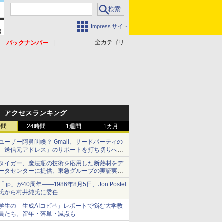
Impress サイト
全カテゴリ
バックナンバー
アクセスランキング
時間
24時間
1週間
1カ月
ユーザー阿鼻叫喚？ Gmail、サードパーティの
「送信元アドレス」のサポートを打ち切りへ
【やじうまWatch】
タイガー、魔法瓶の技術を応用した断熱材をデ
ータセンターに提供、東急グループの実証実験
で 「ステンレス密封真空断熱パネル TIVIP」
「.jp」が40周年――1986年8月5日、Jon Postel
氏から村井純氏に委任
学生の「生成AIコピペ」レポートで悩む大学教
員たち。留年・落単・減点も