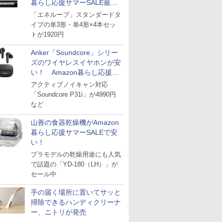
暮らし応援サマーSALE最終
日
「エネループ」スタンダードタ
イプの単3形・単4形×4本セッ
トが1920円
Anker「Soundcore」シリー
ズのワイヤレスイヤホンが安
い！ Amazon暮らし応援サ
マーSALE
アクティブノイキャン対応
「Soundcore P31i」が4990円
など
山善の食器乾燥機がAmazon
暮らし応援サマーSALEで安
い！
プラモデルの乾燥用途にも人気
で話題の「YD-180（LH）」が
セール中
手の届く場所に置いてサッと
掃除できるハンディクリーナ
ー、ニトリが発売