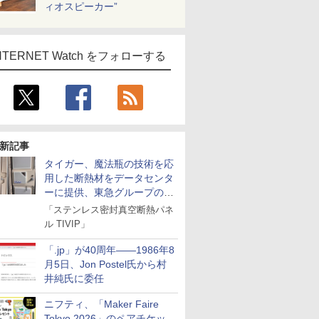
ィオスピーカー”
NTERNET Watch をフォローする
新記事
タイガー、魔法瓶の技術を応
用した断熱材をデータセンタ
ーに提供、東急グループの実
証実験で
「ステンレス密封真空断熱パネ
ル TIVIP」
「.jp」が40周年――1986年8
月5日、Jon Postel氏から村
井純氏に委任
ニフティ、「Maker Faire
Tokyo 2026」のペアチケッ