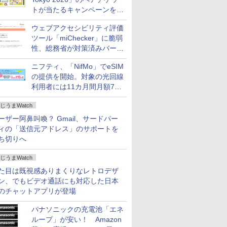
トが当たるキャンペーンをX
で実施。8月16日まで
ウェブアクセシビリティ評価
ツール「miChecker」に脆弱
性、総務省が対策済みバージ
ョンへの更新を呼び掛け
ニフティ、「NifMo」でeSIM
の提供を開始。対象の光回線
利用者には11カ月間月額770
円割引のキャンペーン
じうまWatch
ーザー阿鼻叫喚？ Gmail、サードパー
ィの「送信元アドレス」のサポートを
ち切りへ
じうまWatch
た目は既視感ありまくりなレトロデザ
ン、でもビデオ通話にも対応した日本
のチャットアプリが登場
パナソニックの充電池「エネ
ループ」が安い！ Amazon