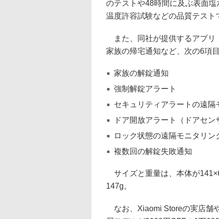
のテストや48時間に及ぶ表面塩
温度許容試験などの品質テスト
また、同社が提供するアプリ「X
家族の帰宅通知など、次の6項
家族の解錠通知
強制解錠アラート
セキュリティアラートの遠隔
ドア開放アラート（ドアセン
ロック状態の遠隔モニタリン
複数回の解錠失敗通知
サイズと重量は、本体が141×60×
147g。
なお、Xiaomi Storeの実店