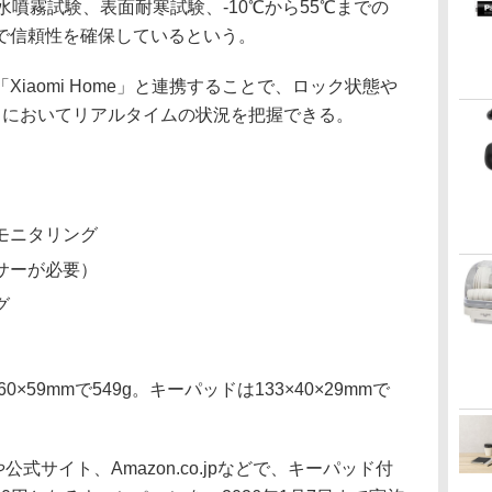
水噴霧試験、表面耐寒試験、-10℃から55℃までの
で信頼性を確保しているという。
iaomi Home」と連携することで、ロック状態や
目においてリアルタイムの状況を把握できる。
モニタリング
サーが必要）
グ
59mmで549g。キーパッドは133×40×29mmで
舗や公式サイト、Amazon.co.jpなどで、キーパッド付