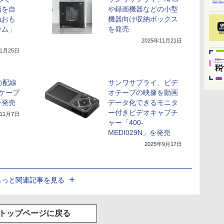
画を自
や録画機器などの小型
ねおも
機器向け収納ボックス
ーム」
を発売
2025年11月21日
11月25日
上の配線
サンワサプライ、ビデ
ケーブ
オテープの映像を動画
ー発売
データ化できるモニタ
ー付きビデオキャプチ
年11月7日
ャー「400-
MEDI029N」を発売
2025年9月17日
もっと関連記事を見る
トップページに戻る