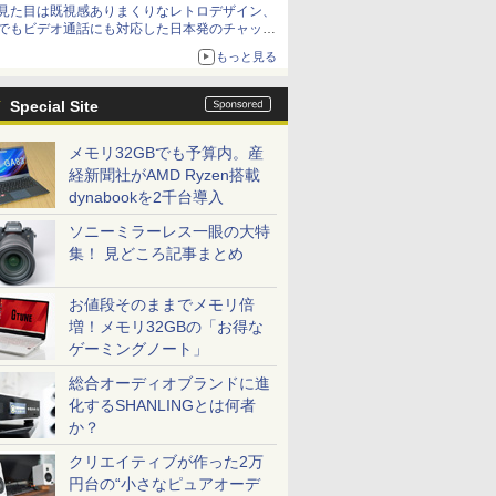
見た目は既視感ありまくりなレトロデザイン、
でもビデオ通話にも対応した日本発のチャット
アプリが登場【やじうまWatch】
もっと見る
Special Site
メモリ32GBでも予算内。産
経新聞社がAMD Ryzen搭載
dynabookを2千台導入
ソニーミラーレス一眼の大特
集！ 見どころ記事まとめ
お値段そのままでメモリ倍
増！メモリ32GBの「お得な
ゲーミングノート」
総合オーディオブランドに進
化するSHANLINGとは何者
か？
クリエイティブが作った2万
円台の“小さなピュアオーデ