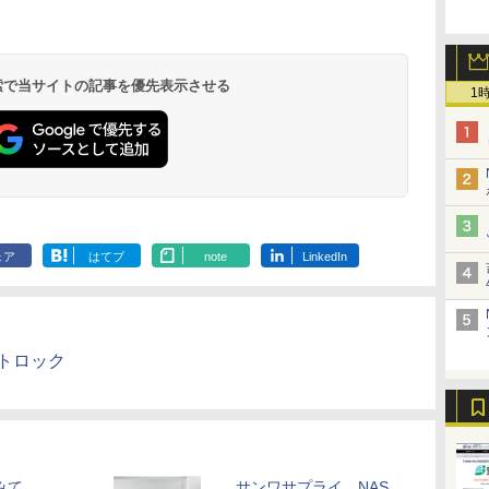
 検索で当サイトの記事を優先表示させる
1
ェア
はてブ
note
LinkedIn
ートロック
みて
サンワサプライ、NAS