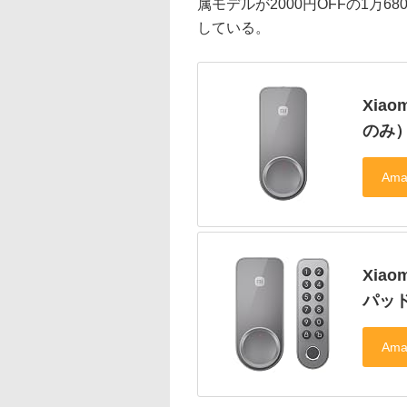
属モデルが2000円OFFの1万6
している。
‎Xi
のみ
‎Xi
パッ