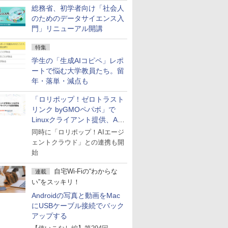
総務省、初学者向け「社会人
のためのデータサイエンス入
門」リニューアル開講
特集
学生の「生成AIコピペ」レポ
ートで悩む大学教員たち。留
年・落単・減点も
「ロリポップ！ゼロトラスト
リンク byGMOペパボ」で
Linuxクライアント提供、AI
エージェントの接続が容易に
同時に「ロリポップ！AIエージ
ェントクラウド」との連携も開
始
自宅Wi-Fiの“わからな
連載
い”をスッキリ！
Androidの写真と動画をMac
にUSBケーブル接続でバック
アップする