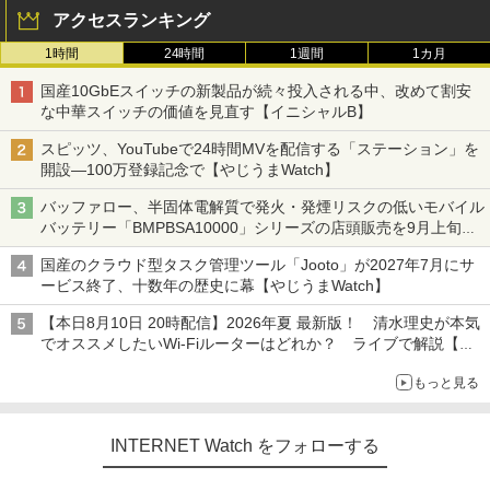
アクセスランキング
1時間
24時間
1週間
1カ月
国産10GbEスイッチの新製品が続々投入される中、改めて割安
な中華スイッチの価値を見直す【イニシャルB】
スピッツ、YouTubeで24時間MVを配信する「ステーション」を
開設―100万登録記念で【やじうまWatch】
バッファロー、半固体電解質で発火・発煙リスクの低いモバイル
バッテリー「BMPBSA10000」シリーズの店頭販売を9月上旬に
開始
国産のクラウド型タスク管理ツール「Jooto」が2027年7月にサ
ービス終了、十数年の歴史に幕【やじうまWatch】
【本日8月10日 20時配信】2026年夏 最新版！ 清水理史が本気
でオススメしたいWi-Fiルーターはどれか？ ライブで解説【清
水理史の「イニシャルB」チャンネル】
もっと見る
INTERNET Watch をフォローする