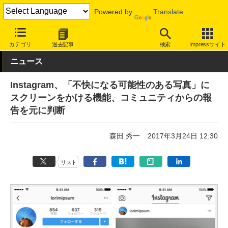
Powered by
Translate
INTERNET Watch
サービス/ソフト
サービス
SNS
カテゴリ
過去記事
検索
Impressサイト
ニュース
Instagram、「不快になる可能性のある写真」に
スクリーンをかける機能、コミュニティからの報
告を元に判断
森田 秀一
2017年3月24日 12:30
リスト