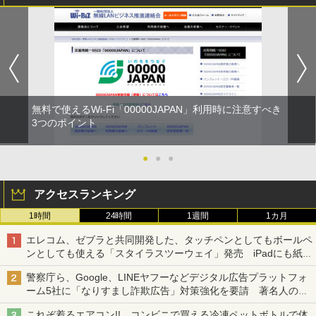
無料で使えるWi-Fi「00000JAPAN」利用時に注意すべき
3つのポイント
●
●
●
アクセスランキング
1時間
24時間
1週間
1カ月
エレコム、ゼブラと共同開発した、タッチペンとしてもボールペ
ンとしても使える「スタイラスツーウェイ」発売 iPadにも紙に
も、持ち替えずに書き込める
警察庁ら、Google、LINEヤフーなどデジタル広告プラットフォ
ーム5社に「なりすまし詐欺広告」対策強化を要請 著名人の写
真や映像を使った投資詐欺などへの対策として
これぞ着るエアコン!! コンビニで買える冷凍ペットボトルで体