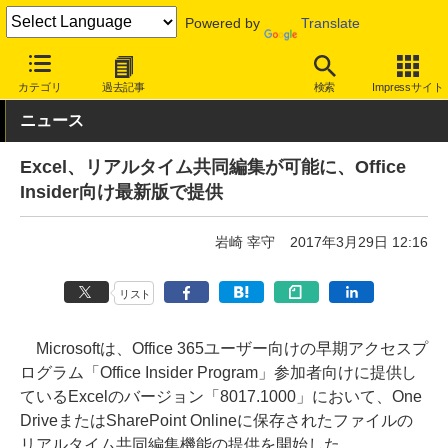
Powered by
Translate
INTERNET Watch
サービス/ソフト
ソフトウェア
ビジネスソフ
カテゴリ
過去記事
検索
Impressサイト
ニュース
Excel、リアルタイム共同編集が可能に、Office
Insider向け最新版で提供
岩崎 宰守
2017年3月29日 12:16
リスト
Microsoftは、Office 365ユーザー向けの早期アクセスプ
ログラム「Office Insider Program」参加者向けに提供し
ているExcelのバージョン「8017.1000」において、One
DriveまたはSharePoint Onlineに保存されたファイルの
リアルタイム共同編集機能の提供を開始した。