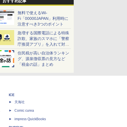
おすすめ記事
無料で使えるWi-
Fi「00000JAPAN」利用時に
注意すべき3つのポイント
急増する国際電話による特殊
詐欺、家族のスマホに「警察
庁推奨アプリ」を入れて対策
しよう！
住民税が高い自治体ランキン
グ、源泉徴収票の見方など
「税金の話」まとめ
ICE
天海社
ス
Comic curea
impress QuickBooks