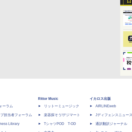
Rittor Music
イカロス出版
dフォーラム
リットーミュージック
AIRLINEweb
ップ担当者フォーラム
楽器探そう!デジマート
Jディフェンスニュー
ness Library
TシャツPOD T-OD
通訳翻訳ジャーナル