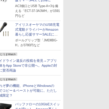
援サマーSALEでお得に
AC3個口とUSB Type-A×3を備
える「ECT-37-3A3WH」が1591
円など
アイリスオーヤマのUSB充電
式電動ドライバーがAmazon
暮らし応援サマーSALEに登
場
ボールグリップ型「JMD8BG-
H」が3780円など
じうまWatch
イドライン違反の投稿を発見→アプリ
体をApp Storeで非公開へ。Appleの対
に賛否両論
じうまWatch
れぞ夢の機能、iPhoneとWindowsの
でコピー＆ペーストが可能に。ただし
域限定？
バッファローの10GbEスイッ