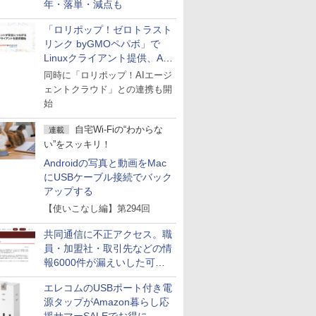
年・落単・減点も
「ロリポップ！ゼロトラスト
リンク byGMOペパボ」で
Linuxクライアント提供、AI
エージェントの接続が容易に
同時に「ロリポップ！AIエージ
ェントクラウド」との連携も開
始
自宅Wi-Fiの“わからな
連載
い”をスッキリ！
Androidの写真と動画をMac
にUSBケーブル接続でバック
アップする
【使いこなし編】第294回
共同通信に不正アクセス。職
員・加盟社・取引先などの情
報6000件が漏えいした可能
性
エレコムのUSBポート付き電
源タップがAmazon暮らし応