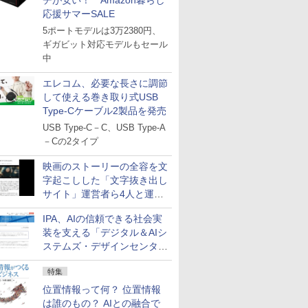
チが安い！ Amazon暮らし
応援サマーSALE
5ポートモデルは3万2380円、
ギガビット対応モデルもセール
中
エレコム、必要な長さに調節
して使える巻き取り式USB
Type-Cケーブル2製品を発売
USB Type-C－C、USB Type-A
－Cの2タイプ
映画のストーリーの全容を文
字起こしした「文字抜き出し
サイト」運営者ら4人と運営
法人に有罪判決
IPA、AIの信頼できる社会実
装を支える「デジタル＆AIシ
ステムズ・デザインセンタ
ー」新設
特集
位置情報って何？ 位置情報
は誰のもの？ AIとの融合で