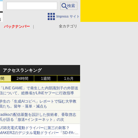
Impress サイト
全カテゴリ
バックナンバー
アクセスランキング
時間
24時間
1週間
1カ月
「LINE GAME」で発生した内部識別子の外部送
信について、総務省がLINEヤフーに行政指導
学生の「生成AIコピペ」レポートで悩む大学教
員たち。留年・落単・減点も
radikoの配信基盤を設計した技術者、香取啓志
氏が語る「放送×インターネット」の次
USB充電式電動ドライバーに第三の刺客？
MAKERZのデジタル電動ドライバー「SD-FA-
2000L」を、ベッセル、パナソニックと比較し