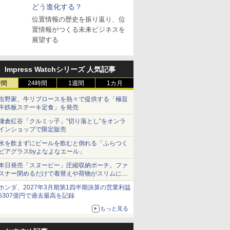
どう進化する？
位置情報の歴史を振り返り、位
置情報がつくる未来ビジネスを
展望する
Impress Watchシリーズ 人気記事
時間
24時間
1週間
1カ月
吉野家、牛リブロースを熱々で提供する「極旨
牛鉄板ステーキ定食」を発売
鎌倉紅谷「クルミッ子」“切り落とし”をオンラ
インショップで限定販売
水を飲まずにビールを飲むと倒れる「ふらつく
ビアグラスbyよなよなエール」
本日発売「スヌーピー」圧縮収納ポーチ。ファ
スナー閉めるだけで着替えや荷物がスリムにま
とまる
ホンダ、2027年3月期第1四半期決算の営業利益
5307億円で過去最高を記録
もっと見る