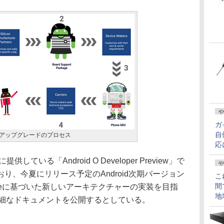
や
ガ
自
けるアップグレードのプロセス
応
ている「Android O Developer Preview」で
や
り、今夏にリリース予定のAndroid次期バージョン
こ
間
t Trebleに基づいた新しいアーキテクチャーの実装を目指
地
bleの詳細なドキュメントを公開するとしている。