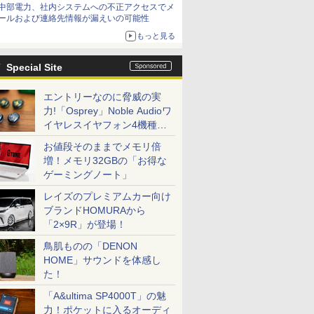
中部電力、社内システムへの不正アクセスでメ
てみた 【テレワークグッズ・ミニレビュー 第
ールおよび連絡先情報が漏えいの可能性
165回】
もっと見る
Special Site
エントリーなのに脅威の実
力!「Osprey」Noble Audioワ
イヤレスイヤフォン4機種を
一気に聴く
お値段そのままでメモリ倍
増！メモリ32GBの「お得な
ゲーミングノート」
レイズのプレミアムカー向け
ブランドHOMURAから
「2×9R」が登場！
鳥肌ものの「DENON
HOME」サウンドを体感し
た！
「A&ultima SP4000T」の魅
力！ポケットに入るオーディ