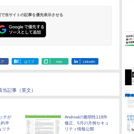
 検索で当サイトの記事を優先表示させる
ェア
はてブ
note
LinkedIn
ログの該当記事（英文）
パッチが
Androidの脆弱性118件
は約半
修正、5月の月例セキュ
キュリテ
リティ情報公開