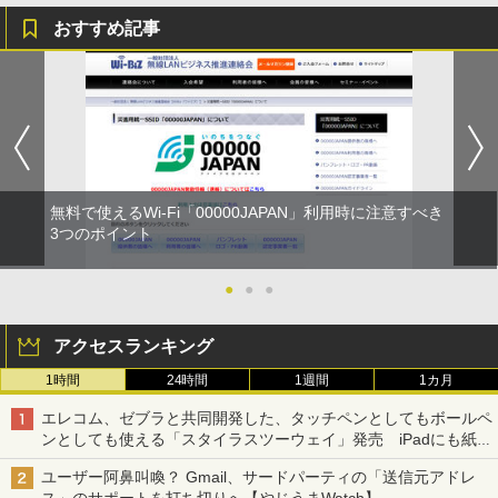
おすすめ記事
無料で使えるWi-Fi「00000JAPAN」利用時に注意すべき
3つのポイント
●
●
●
アクセスランキング
1時間
24時間
1週間
1カ月
エレコム、ゼブラと共同開発した、タッチペンとしてもボールペ
ンとしても使える「スタイラスツーウェイ」発売 iPadにも紙に
も、持ち替えずに書き込める
ユーザー阿鼻叫喚？ Gmail、サードパーティの「送信元アドレ
ス」のサポートを打ち切りへ【やじうまWatch】