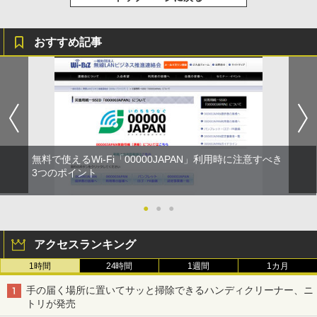
おすすめ記事
無料で使えるWi-Fi「00000JAPAN」利用時に注意すべき
3つのポイント
●
●
●
アクセスランキング
1時間
24時間
1週間
1カ月
手の届く場所に置いてサッと掃除できるハンディクリーナー、ニ
トリが発売