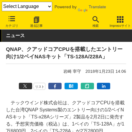
Powered by
Translate
INTERNET Watch
ハードウェア
ストレージ
カテゴリ
過去記事
検索
Impressサイト
ニュース
QNAP、クアッドコアCPUを搭載したエントリー
向け1/2ベイNASキット「TS-128A/228A」
岩崎 宰守
2018年1月23日 14:06
リスト
テックウインド株式会社は、クアッドコアCPUを搭載
した台湾QNAP Systems製のエントリー向けの1/2ベイN
ASキット「TS-x28Aシリーズ」2製品を2月2日に発売す
る。予想実売価格（税込）は、1ベイの「TS-128A」が1
万6800円、2ベイの「TS-228A」が2万2800円。