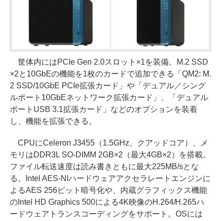
筐体内にはPCIe Gen 2.0スロット×1を装備。M.2 SSD
×2と10GbEの機能を1枚のカードで追加できる「QM2: M.
2 SSD/10GbE PCIe拡張カード」や「デュアル／シング
ルポート10GbEネットワーク拡張カード」、「デュアル
ポートUSB 3.1拡張カード」などのオプションを装着
し、機能を拡張できる。
CPUにCeleron J3455（1.5GHz、クアッドコア）、メ
モリはDDR3L SO-DIMM 2GB×2（最大4GB×2）を搭載。
ファイル転送速度は読み書きともに最大225MB/sとな
る。Intel AES-NIハードウェアアクセラレートエンジンに
よるAES 256ビット暗号化や、内蔵グラフィックス機能
のIntel HD Graphics 500による4K映像のH.264/H.265ハ
ードウェアトランスコーディングをサポート。OSには