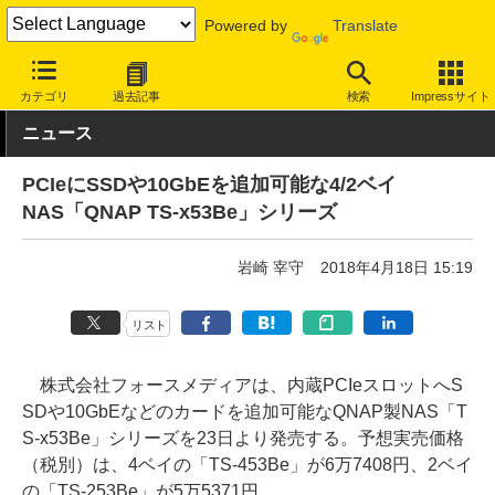
Powered by
Translate
INTERNET Watch
ハードウェア
ストレージ
カテゴリ
過去記事
検索
Impressサイト
ニュース
PCIeにSSDや10GbEを追加可能な4/2ベイ
NAS「QNAP TS-x53Be」シリーズ
岩崎 宰守
2018年4月18日 15:19
リスト
株式会社フォースメディアは、内蔵PCIeスロットへS
SDや10GbEなどのカードを追加可能なQNAP製NAS「T
S-x53Be」シリーズを23日より発売する。予想実売価格
（税別）は、4ベイの「TS-453Be」が6万7408円、2ベイ
の「TS-253Be」が5万5371円。