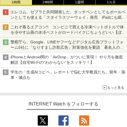
1時間
24時間
1週間
1カ月
エレコム、ゼブラと共同開発した、タッチペンとしてもボールペ
ンとしても使える「スタイラスツーウェイ」発売 iPadにも紙に
も、持ち替えずに書き込める
これぞ着るエアコン!! コンビニで買える冷凍ペットボトルで体
を冷やす山善の水冷ベストがロードバイクにちょうどいい【ぼっ
ち・ざ・ろーど！その14】【空いた時間でなにしてる？】
警察庁ら、Google、LINEヤフーなどデジタル広告プラットフォ
ーム5社に「なりすまし詐欺広告」対策強化を要請 著名人の写
真や映像を使った投資詐欺などへの対策として
iPhoneとAndroid間の「AirDrop」がついに実現！ やり方を徹底
解説【自宅Wi-Fiの“わからない”をスッキリ！】
学生の「生成AIコピペ」レポートで悩む大学教員たち。留年・落
単・減点も
もっと見る
INTERNET Watch をフォローする