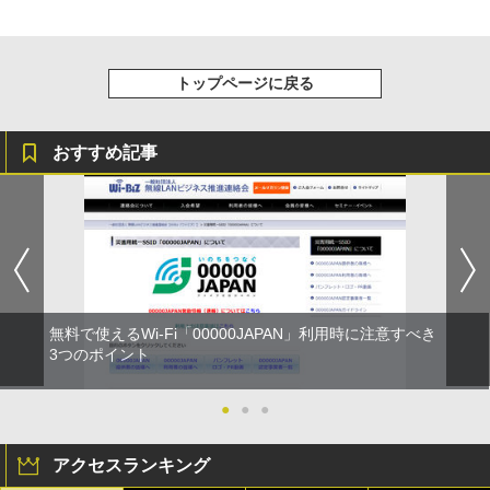
トップページに戻る
おすすめ記事
無料で使えるWi-Fi「00000JAPAN」利用時に注意すべき
3つのポイント
●
●
●
アクセスランキング