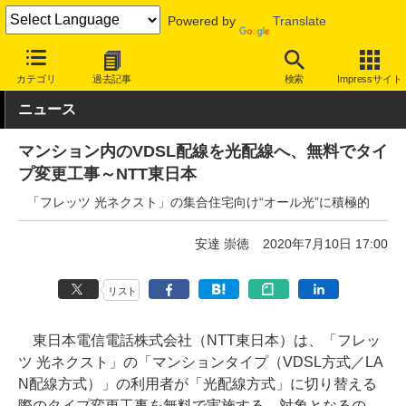
Powered by
Translate
INTERNET Watch
サービス/ソフト
通信
固定回線
カテゴリ
過去記事
検索
Impressサイト
ニュース
マンション内のVDSL配線を光配線へ、無料でタイ
プ変更工事～NTT東日本
「フレッツ 光ネクスト」の集合住宅向け“オール光”に積極的
安達 崇徳
2020年7月10日 17:00
リスト
東日本電信電話株式会社（NTT東日本）は、「フレッ
ツ 光ネクスト」の「マンションタイプ（VDSL方式／LA
N配線方式）」の利用者が「光配線方式」に切り替える
際のタイプ変更工事を無料で実施する。対象となるの