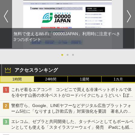
無料で使えるWi-Fi「00000JAPAN」利用時に注意すべき
3つのポイント
●
●
●
アクセスランキング
1時間
24時間
1週間
1カ月
これぞ着るエアコン!! コンビニで買える冷凍ペットボトルで体
を冷やす山善の水冷ベストがロードバイクにちょうどいい【ぼっ
ち・ざ・ろーど！その14】【空いた時間でなにしてる？】
警察庁ら、Google、LINEヤフーなどデジタル広告プラットフォ
ーム5社に「なりすまし詐欺広告」対策強化を要請 著名人の写
真や映像を使った投資詐欺などへの対策として
エレコム、ゼブラと共同開発した、タッチペンとしてもボールペ
ンとしても使える「スタイラスツーウェイ」発売 iPadにも紙に
も、持ち替えずに書き込める