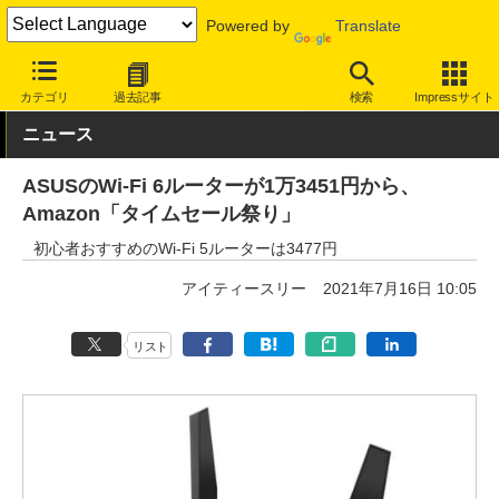
Powered by
Translate
INTERNET Watch
トピック
Wi-Fi 6
カテゴリ
過去記事
検索
Impressサイト
ニュース
ASUSのWi-Fi 6ルーターが1万3451円から、
Amazon「タイムセール祭り」
初心者おすすめのWi-Fi 5ルーターは3477円
アイティースリー
2021年7月16日 10:05
リスト