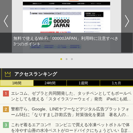
無料で使えるWi-Fi「00000JAPAN」利用時に注意すべき
3つのポイント
●
●
●
アクセスランキング
1時間
24時間
1週間
1カ月
エレコム、ゼブラと共同開発した、タッチペンとしてもボールペ
ンとしても使える「スタイラスツーウェイ」発売 iPadにも紙に
も、持ち替えずに書き込める
警察庁ら、Google、LINEヤフーなどデジタル広告プラットフォ
ーム5社に「なりすまし詐欺広告」対策強化を要請 著名人の写
真や映像を使った投資詐欺などへの対策として
これぞ着るエアコン!! コンビニで買える冷凍ペットボトルで体
を冷やす山善の水冷ベストがロードバイクにちょうどいい【ぼっ